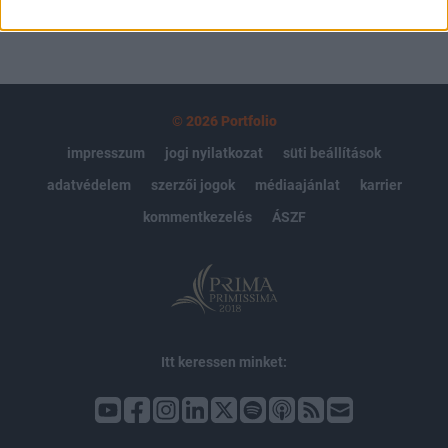
© 2026 Portfolio
impresszum
jogi nyilatkozat
süti beállítások
adatvédelem
szerzői jogok
médiaajánlat
karrier
kommentkezelés
ÁSZF
Itt keressen minket: