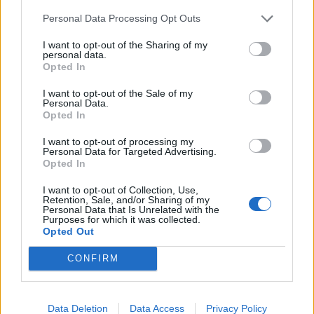
által kitűzött 5%-os inflációs cél), ami ugyan EU-s
szempontból magasnak tűnhet, ám abban az országban...
Personal Data Processing Opt Outs
I want to opt-out of the Sharing of my
personal data.
KEDVES OLVASÓNK!
Opted In
A keresett cikk a portfolio.hu hírarchívumához
I want to opt-out of the Sale of my
Personal Data.
tartozik, melynek olvasása előfizetéses
Opted In
regisztrációhoz kötött.
I want to opt-out of processing my
Az előfizetés a következőket tartalmazza:
Personal Data for Targeted Advertising.
Opted In
Portfolio.hu teljes cikkarchívum
Kötéslisták: BÉT elmúlt 2 év napon belüli
I want to opt-out of Collection, Use,
Retention, Sale, and/or Sharing of my
kötéslistái
Personal Data that Is Unrelated with the
Purposes for which it was collected.
Opted Out
Előfizetés
CONFIRM
MÁR ELŐFIZETŐNK VAGY?
BEJELENTKEZÉS
Data Deletion
Data Access
Privacy Policy