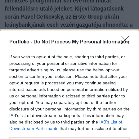
hitelezés pedig immár két éve nem mutat
fellendülésre utaló jeleket. Kijevi látogatásunk
során Pavel Cetkovsky, az Erste Group ukrán
leánybankjának cseh vezérigazgatója elmondta: a
bankok Ukrajnában is egy új üzleti modellre
történő átállás lehetőségeit keresik, és
Portfolio -
Do Not Process My Personal Information
elkerülhetetlen a 180 szereplőből álló szektor
konszolidációja. Rövid távon persze az ukrán
If you wish to opt-out of the sale, sharing to third parties, or
processing of your personal or sensitive information for
csapat nagy öregjének számító Sevcsenko fejesei
targeted advertising by us, please use the below opt-out
befolyásolják a hangulatot észak-keleti
section to confirm your selection. Please note that after your
szomszédunknál, a hétfői svédek elleni győzelem
opt-out request is processed you may continue seeing
biztató kezdés volt.
interest-based ads based on personal information utilized by
us or personal information disclosed to third parties prior to
your opt-out. You may separately opt-out of the further
Makrogazdasági környezet Az elmúlt hónapokban két fő
disclosure of your personal information by third parties on the
pozitív tendenciának lehetünk szemtanúi az ukrán
IAB’s list of downstream participants. This information may
gazdaságban: egyrészt a mezőgazdasági árak esésének
also be disclosed by us to third parties on the
IAB’s List of
köszönhetően sikerült kellően alacsony, 4,5%-os szintre
Downstream Participants
that may further disclose it to other
csökkenteni az inflációt (ez alacsonyabb, mint a jegybank
third parties.