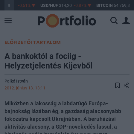
F
363,17
-0,61%
USD/HUF
314,20
-0,87%
BITCOIN
64 769,89
ELŐFIZETŐI TARTALOM
A bankoktól a fociig -
Helyzetjelentés Kijevből
Palkó István
2012. június 13. 13:11
Miközben a lakosság a labdarúgó Európa-
bajnokság lázában ég, a gazdaság alacsonyabb
fokozatra kapcsolt Ukrajnában. A beruházási
aktivitás alacsony, a GDP-növekedés lassul, a