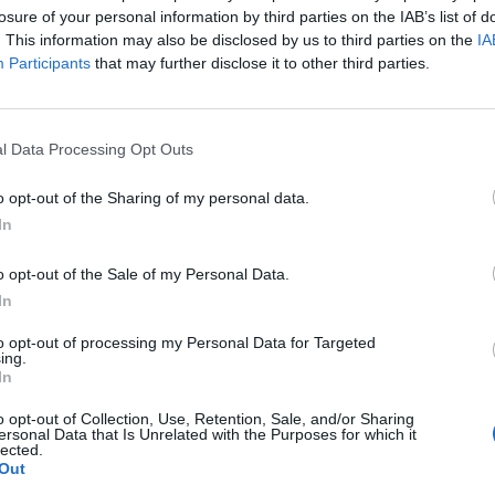
 a gazdasági növekedés beindítása, a foglalkoztatottság
losure of your personal information by third parties on the IAB’s list of
zügyi rendszer ehhez minél nagyobb segítséget tudjon 
. This information may also be disclosed by us to third parties on the
IA
Participants
that may further disclose it to other third parties.
erül a Portfolio.hu hitelezési konferenciáján. Regisztráljon Ön is!
zdte az egyeztetéseket a Nemzetgazdasági Minisztérium és a 
ontosabb célja: a gazdasági növekedés beindítása, a foglalkozta
l Data Processing Opt Outs
énzügyi rendszer ehhez minél nagyobb segítséget...
o opt-out of the Sharing of my personal data.
In
ASÓNK!
a portfolio.hu hírarchívumához tartozik, melynek olvasása előf
o opt-out of the Sale of my Personal Data.
ötött.
In
övetkezőket tartalmazza:
to opt-out of processing my Personal Data for Targeted
ing.
 teljes cikkarchívum
In
 BÉT elmúlt 2 év napon belüli
o opt-out of Collection, Use, Retention, Sale, and/or Sharing
ersonal Data that Is Unrelated with the Purposes for which it
lected.
Out
Előfizetés