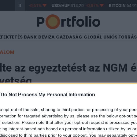
/HUF
363,17
-0,61%
USD/HUF
314,20
-0,87%
BITCOIN
64 919
EFEKTETÉS
BANK
DEVIZA
GAZDASÁG
GLOBÁL
UNIÓS FORRÁ
TALOM
e az egyeztetést az NGM é
vetség
-
Do Not Process My Personal Information
to opt-out of the sale, sharing to third parties, or processing of your per
formation for targeted advertising by us, please use the below opt-out s
gi Minisztérium és a Magyar Bankszövetség megkez
r selection. Please note that after your opt-out request is processed y
közölték ma a felek. Az egyeztetéseket vezetői és szak
eing interest-based ads based on personal information utilized by us or
disclosed to third parties prior to your opt-out. You may separately opt-