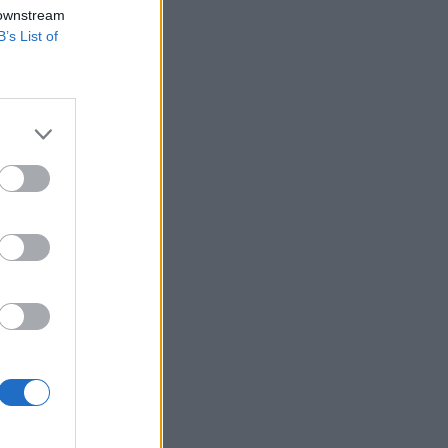
 növelése úgy,
 downstream
nyújtani.
B’s List of
 Elindultak az
Bankszövetség. A
tottság növelése
izetéses