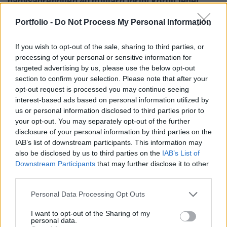
nagyságrendileg 40 milliárd forint körüli lehet
szektorszinten a forgalmazói díj, vagyis 10
Portfolio -
Do Not Process My Personal Information
milliárdos adókötelezettség kerül a forgalmazók
vállára, és akkor még a külföldi alapok
If you wish to opt-out of the sale, sharing to third parties, or
értékesítéséről még nem is beszéltünk.
processing of your personal or sensitive information for
targeted advertising by us, please use the below opt-out
Portfolio Öngondoskodás 2014Ehhez hasonló témákról is
section to confirm your selection. Please note that after your
szó lesz az október 30-i Öngondoskodás 2014
opt-out request is processed you may continue seeing
konferenciánkon.Információ és jelentkezés A benyújtott
interest-based ads based on personal information utilized by
us or personal information disclosed to third parties prior to
adócsomagba rejtve található egy olyan rész, amely a
your opt-out. You may separately opt-out of the further
kollektív befektetési formák különadójáról rendelkezik.
disclosure of your personal information by third parties on the
Ezek szerint "adókötelezettség terheli azt a kollektív
IAB’s list of downstream participants. This information may
befektetési formát, amelynek befektetési jegyeit...
also be disclosed by us to third parties on the
IAB’s List of
Downstream Participants
that may further disclose it to other
third parties.
KEDVES OLVASÓNK!
Personal Data Processing Opt Outs
A keresett cikk a portfolio.hu hírarchívumához
tartozik, melynek olvasása előfizetéses
I want to opt-out of the Sharing of my
personal data.
regisztrációhoz kötött.