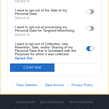
Opted In
Az előfizetés a következőket tartalmazza:
I want to opt-out of the Sale of my
Personal Data.
Portfolio.hu teljes cikkarchívum
Opted In
Kötéslisták: BÉT elmúlt 2 év napon belüli
kötéslistái
I want to opt-out of processing my
Personal Data for Targeted Advertising.
Opted In
Előfizetés
I want to opt-out of Collection, Use,
Retention, Sale, and/or Sharing of my
Personal Data that Is Unrelated with the
Purposes for which it was collected.
MÁR ELŐFIZETŐNK VAGY?
BEJELENTKEZÉS
Opted Out
CONFIRM
Data Deletion
Data Access
Privacy Policy
© 2026 Portfolio
impresszum
jogi nyilatkozat
süti beállítások