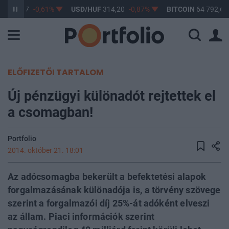
F
363,17
-0,61%
USD/HUF
314,20
-0,87%
BITCOIN
64 792,69
ELŐFIZETŐI TARTALOM
Új pénzügyi különadót rejtettek el
a csomagban!
Portfolio
2014. október 21. 18:01
Az adócsomagba bekerült a befektetési alapok
forgalmazásának különadója is, a törvény szövege
szerint a forgalmazói díj 25%-át adóként elveszi
az állam. Piaci információk szerint