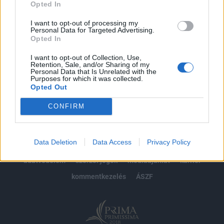
Opted In
Előfizetés
I want to opt-out of processing my
Personal Data for Targeted Advertising.
Opted In
MÁR ELŐFIZETŐNK VAGY?
BEJELENTKEZÉS
I want to opt-out of Collection, Use,
Retention, Sale, and/or Sharing of my
Personal Data that Is Unrelated with the
Purposes for which it was collected.
Opted Out
CONFIRM
© 2026 Portfolio
Data Deletion
Data Access
Privacy Policy
impresszum
jogi nyilatkozat
süti beállítások
adatvédelem
szerzői jogok
médiaajánlat
karrier
kommentkezelés
ÁSZF