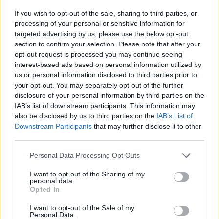
A lépés a cég nemzetközi finanszírozással és piacokkal
If you wish to opt-out of the sale, sharing to third parties, or
foglalkozó üzletágát célozza, kivételek nincsenek.
processing of your personal or sensitive information for
Elsősorban pénzügyi elemzők és informatikusok lesznek
targeted advertising by us, please use the below opt-out
section to confirm your selection. Please note that after your
az elbocsátottak között. Az HSBC vezérigazgatója, Stuart
opt-out request is processed you may continue seeing
Gulliver a nyereségesség növelése érdekében a
interest-based ads based on personal information utilized by
költségvetést csökkentené: Európa legnagyobb bankja
us or personal information disclosed to third parties prior to
júniusban tett közzé egy hároméves stratégiai...
your opt-out. You may separately opt-out of the further
disclosure of your personal information by third parties on the
IAB’s list of downstream participants. This information may
KEDVES OLVASÓNK!
also be disclosed by us to third parties on the
IAB’s List of
Downstream Participants
that may further disclose it to other
A keresett cikk a portfolio.hu hírarchívumához
third parties.
tartozik, melynek olvasása előfizetéses
regisztrációhoz kötött.
Personal Data Processing Opt Outs
Az előfizetés a következőket tartalmazza:
I want to opt-out of the Sharing of my
personal data.
Portfolio.hu teljes cikkarchívum
Opted In
Kötéslisták: BÉT elmúlt 2 év napon belüli
I want to opt-out of the Sale of my
kötéslistái
Personal Data.