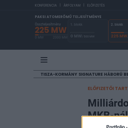
|
|
E
KONFERENCIA
ÁRFOLYAM
ELŐFIZETÉS
PAKSI ATOMERŐMŰ TELJESÍTMÉNYE
Összteljesítmény
1. blokk
2. blokk
225 MW
0 MW
225 MW
/ 500 MW
0 MW
2000 MW
A Paksi Atomerőmű összteljesítménye 225 MW. 
TISZA-KORMÁNY
SIGNATURE
HÁBORÚ
B
ELŐFIZETŐI TAR
Milliárdo
MKB-nál
Portfolio 