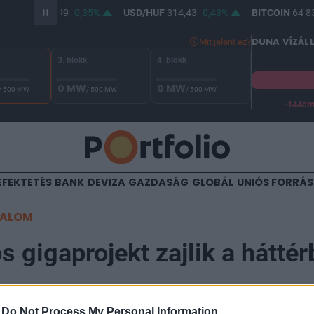
UR/HUF
362,99
0,35%
USD/HUF
314,43
0,43%
BITCOIN
64 83
DUNA VÍZÁL
Mit jelent ez?
3. blokk
4. blokk
0 MW
0 MW
/ 500 MW
/ 500 MW
/ 500 MW
-144c
A Duna vízállása Paksnál -131 cm. A biztonsági határ -144 cm,
EFEKTETÉS
BANK
DEVIZA
GAZDASÁG
GLOBÁL
UNIÓS FORRÁ
TALOM
s gigaprojekt zajlik a hátté
-
Do Not Process My Personal Information