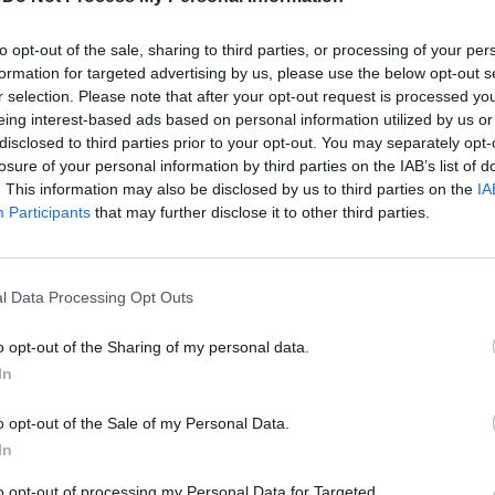
5
to opt-out of the sale, sharing to third parties, or processing of your per
formation for targeted advertising by us, please use the below opt-out s
a az MKB szanálásától és vevőkeresésétől hangos, ke
r selection. Please note that after your opt-out request is processed y
eing interest-based ads based on personal information utilized by us or
t az egyik első fecske a magyar nagybankok között, 
disclosed to third parties prior to your opt-out. You may separately opt-
 számlavezető rendszerének lecserélésére. Ez egy töb
losure of your personal information by third parties on the IAB’s list of
m egy évig tartó projekt, ami rengeteg munkával jár. 
. This information may also be disclosed by us to third parties on the
IA
tó-helyettes a Portfolio-nak elárulta, pár éven belül 
Participants
that may further disclose it to other third parties.
 szó. Éves szinten ugyanis több száz millió forintot is
tetési költségek és támogatási díjak csökkenésén. A 
MKB egy nagyobb akvizíciót is képes lesz jóval könnye
l Data Processing Opt Outs
 egy sor más előnye is lesz a rendszercserének.
o opt-out of the Sharing of my personal data.
In
dszercsere?Az MKB-nál már tavaly végignézték a szállítók ajánla
, majd a győztes kiválasztása után elkezdték a projekt előkészí
o opt-out of the Sale of my Personal Data.
 meg az alaprendszer cseréjének részleteit: ez azt jelenti, hogy 
In
ely folyamatokat cserélnek le, és melyeket tartanak...
to opt-out of processing my Personal Data for Targeted