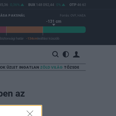
5,36
0,36%
BUX
148 092,44
0%
OTP
46 630
-0,26%
MOL
LÁSA PAKSNÁL
Forrás: OVF, HAEA
-131 cm
m
biztonsági határ
-134cm
leállási küszöb
 a leállási küszöb -134 cm.
SOK
ÜZLET
INGATLAN
ZÖLD VILÁG
TŐZSDE
rben az