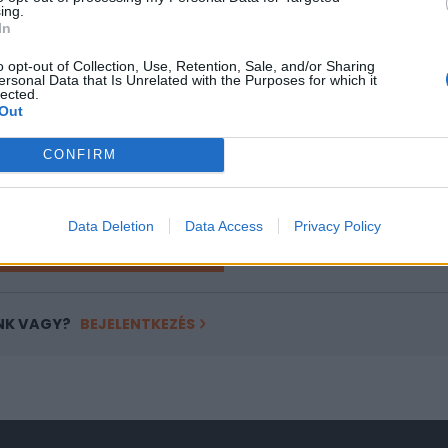
ing.
ASÓNK!
In
a portfolio.hu hírarchívumához tartozik, melynek olvasása előf
o opt-out of Collection, Use, Retention, Sale, and/or Sharing
ersonal Data that Is Unrelated with the Purposes for which it
ötött.
lected.
Out
övetkezőket tartalmazza:
 teljes cikkarchívum
CONFIRM
 BÉT elmúlt 2 év napon belüli
Data Deletion
Data Access
Privacy Policy
Előfizetés
NK VAGY?
BEJELENTKEZÉS