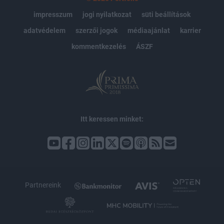
impresszum
jogi nyilatkozat
süti beállítások
adatvédelem
szerzői jogok
médiaajánlat
karrier
kommentkezelés
ÁSZF
Itt keressen minket:
Partnereink