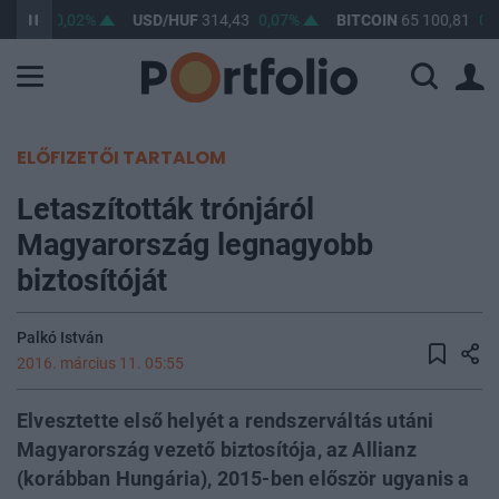
363,25
0,02%
USD/HUF
314,43
0,07%
BITCOIN
65 100,81
0,
ELŐFIZETŐI TARTALOM
Letaszították trónjáról
Magyarország legnagyobb
biztosítóját
Palkó István
2016. március 11. 05:55
Elvesztette első helyét a rendszerváltás utáni
Magyarország vezető biztosítója, az Allianz
(korábban Hungária), 2015-ben először ugyanis a