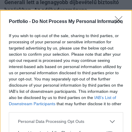
Generali lett a legnagyobb díjbevételű biztosító
hazánkban. Az adókedvezményes
nyugdíjbiztosításokban az NN vezet, a teljes
Portfolio -
Do Not Process My Personal Information
biztosítási szektor díjbevétele pedig a MABISZ
végleges adatai szerint 2,5%-kal növekedett
If you wish to opt-out of the sale, sharing to third parties, or
tavaly. 13 ábrán összegezzük a biztosítási piac
processing of your personal or sensitive information for
tavalyi évét.
targeted advertising by us, please use the below opt-out
section to confirm your selection. Please note that after your
opt-out request is processed you may continue seeing
Ehhez elsősorban a díjbevétel-statisztikákat hívjuk
interest-based ads based on personal information utilized by
segítségül, amelyeket a múlt héten közölt a Magyar
us or personal information disclosed to third parties prior to
Biztosítók Szövetsége (MABISZ). 871 milliárd forintos
your opt-out. You may separately opt-out of the further
díjbevételt ért el a szektor 2015-ben, ami még mindig
disclosure of your personal information by third parties on the
elmarad a 2007-2008-as nominális szinttől, de legalább
IAB’s list of downstream participants. This information may
2,5%-os növekedést jelent 2014-hez képest. A díjbevételek
also be disclosed by us to third parties on the
IAB’s List of
reálértéke alacsonyan, saját számításaink...
Downstream Participants
that may further disclose it to other
third parties.
Personal Data Processing Opt Outs
KEDVES OLVASÓNK!