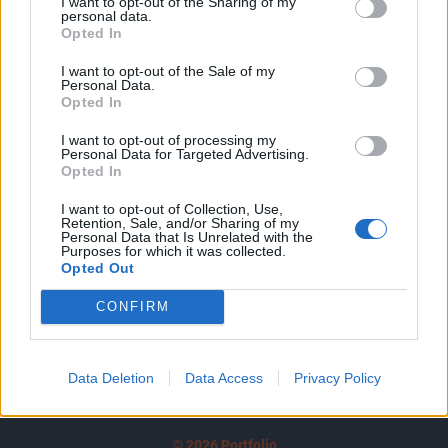
I want to opt-out of the Sharing of my
A keresett cikk a portfolio.hu hírarchívumához
personal data.
tartozik, melynek olvasása előfizetéses
Opted In
regisztrációhoz kötött.
I want to opt-out of the Sale of my
Personal Data.
Az előfizetés a következőket tartalmazza:
Opted In
Portfolio.hu teljes cikkarchívum
I want to opt-out of processing my
Kötéslisták: BÉT elmúlt 2 év napon belüli
Personal Data for Targeted Advertising.
kötéslistái
Opted In
I want to opt-out of Collection, Use,
Előfizetés
Retention, Sale, and/or Sharing of my
Personal Data that Is Unrelated with the
Purposes for which it was collected.
Opted Out
MÁR ELŐFIZETŐNK VAGY?
BEJELENTKEZÉS
CONFIRM
Data Deletion
Data Access
Privacy Policy
© 2026 Portfolio