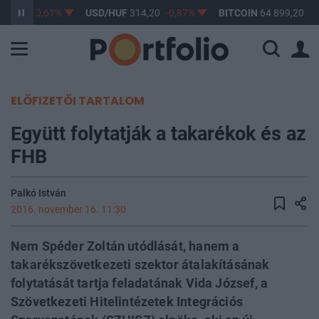
63,17
-0,61%
USD/HUF
314,20
-0,87%
BITCOIN
64 899,20
0,
ELŐFIZETŐI TARTALOM
Együtt folytatják a takarékok és az
FHB
Palkó István
2016. november 16. 11:30
Nem Spéder Zoltán utódlását, hanem a
takarékszövetkezeti szektor átalakításának
folytatását tartja feladatának Vida József, a
Szövetkezeti Hitelintézetek Integrációs