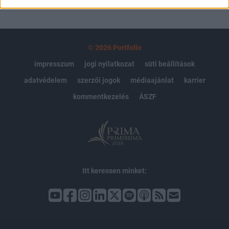
© 2026 Portfolio
impresszum
jogi nyilatkozat
süti beállítások
adatvédelem
szerzői jogok
médiaajánlat
karrier
kommentkezelés
ÁSZF
Itt keressen minket: