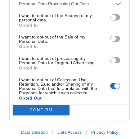
Personal Data Processing Opt Outs
I want to opt-out of the Sharing of my
KEDVES OLVASÓNK!
personal data.
Opted In
A keresett cikk a portfolio.hu hírarchívumához
I want to opt-out of the Sale of my
tartozik, melynek olvasása előfizetéses
Personal Data.
regisztrációhoz kötött.
Opted In
Az előfizetés a következőket tartalmazza:
I want to opt-out of processing my
Personal Data for Targeted Advertising.
Portfolio.hu teljes cikkarchívum
Opted In
Kötéslisták: BÉT elmúlt 2 év napon belüli
I want to opt-out of Collection, Use,
kötéslistái
Retention, Sale, and/or Sharing of my
Personal Data that Is Unrelated with the
Purposes for which it was collected.
Előfizetés
Opted Out
CONFIRM
MÁR ELŐFIZETŐNK VAGY?
BEJELENTKEZÉS
Data Deletion
Data Access
Privacy Policy