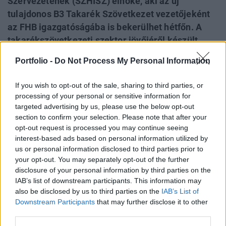
Szervezetének (SZHISZ) elnöke, aki az új
tulajdonos B3 Takarék Szövetkezet vezetőjeként
az FHB igazgatóságába is bekerülhet hétfőn. A
takarékszövetkezeti szektor jövőjéről készült
interjúnkban a Demján Sándorékkal való
Portfolio -
Do Not Process My Personal Information
viszonyról, az önkormányzati számlavezetés
esetleges elvesztéséről, a postai
If you wish to opt-out of the sale, sharing to third parties, or
szolgáltatásokról, valamint az FHB és a
processing of your personal or sensitive information for
Takarékbank jövőbeni szerepéről is szót ejt a
targeted advertising by us, please use the below opt-out
section to confirm your selection. Please note that after your
szakember.
opt-out request is processed you may continue seeing
interest-based ads based on personal information utilized by
Csak nem Spéder Zoltán utódját tisztelhetjük önben a
us or personal information disclosed to third parties prior to
takarékszövetkezeti integráció átalakításának új
your opt-out. You may separately opt-out of the further
irányítójaként? Senkinek nem szoktam az utódja lenni,
disclosure of your personal information by third parties on the
legfeljebb édesapámnak. Feladatokról szívesebben
IAB’s list of downstream participants. This information may
beszélek, hiszen a legfontosabb az, hogy a szektor
also be disclosed by us to third parties on the
IAB’s List of
integrációjának és konszolidációjának az előrehaladása
Downstream Participants
that may further disclose it to other
third parties.
nem szakadt meg az elmúlt hónapokban sem, és
továbbra...