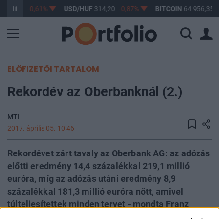
363,17
-0,61%
USD/HUF
314,20
-0,87%
BITCOIN
64 956,35
ELŐFIZETŐI TARTALOM
Rekordév az Oberbanknál (2.)
MTI
2017. április 05. 10:46
Rekordévet zárt tavaly az Oberbank AG: az adózás
előtti eredmény 14,4 százalékkal 219,1 millió
euróra, míg az adózás utáni eredmény 8,9
százalékkal 181,3 millió euróra nőtt, amivel
túlteljesítettek minden tervet - mondta Franz
Gasselsberger, az ausztriai hátterű Oberbank AG