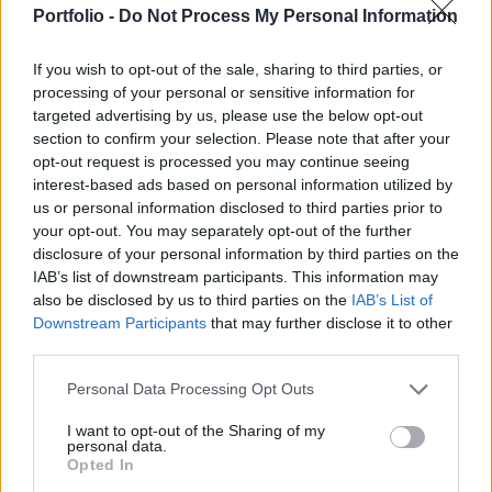
Portfolio -
Do Not Process My Personal Information
elnök-vezérigazgatója sajtótájékoztatón szerdán
Budapesten.
If you wish to opt-out of the sale, sharing to third parties, or
processing of your personal or sensitive information for
Hitelezés 2017Hasonló témákról is szó lesz Hitelezés 2017
targeted advertising by us, please use the below opt-out
konferenciánkon, regisztráljon most!Információ és
section to confirm your selection. Please note that after your
jelentkezés Kiemelte: az üzleti évekre vonatkozó
opt-out request is processed you may continue seeing
előrejelzéseket sorozatban már a hetedik alkalommal
interest-based ads based on personal information utilized by
haladta meg a pénzintézet elért eredménye, annak ellenére,
us or personal information disclosed to third parties prior to
your opt-out. You may separately opt-out of the further
hogy a gazdasági körülmények esetenként nem a
disclosure of your personal information by third parties on the
várakozásoknak megfelelően alakultak. A rendkívül...
IAB’s list of downstream participants. This information may
also be disclosed by us to third parties on the
IAB’s List of
Downstream Participants
that may further disclose it to other
KEDVES OLVASÓNK!
third parties.
A keresett cikk a portfolio.hu hírarchívumához
Personal Data Processing Opt Outs
tartozik, melynek olvasása előfizetéses
regisztrációhoz kötött.
I want to opt-out of the Sharing of my
personal data.
Az előfizetés a következőket tartalmazza:
Opted In