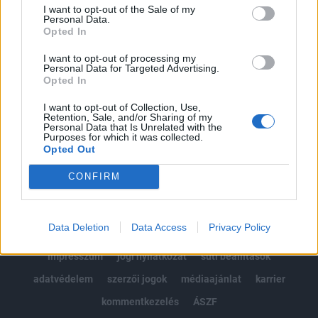
Portfolio.hu teljes cikkarchívum
I want to opt-out of the Sale of my
Kötéslisták: BÉT elmúlt 2 év napon belüli
Personal Data.
Opted In
kötéslistái
I want to opt-out of processing my
Personal Data for Targeted Advertising.
Előfizetés
Opted In
I want to opt-out of Collection, Use,
Retention, Sale, and/or Sharing of my
MÁR ELŐFIZETŐNK VAGY?
BEJELENTKEZÉS
Personal Data that Is Unrelated with the
Purposes for which it was collected.
Opted Out
CONFIRM
Data Deletion
Data Access
Privacy Policy
© 2026 Portfolio
impresszum
jogi nyilatkozat
süti beállítások
adatvédelem
szerzői jogok
médiaajánlat
karrier
kommentkezelés
ÁSZF