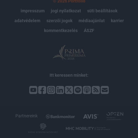
© 2026 Portfolio
impresszum
jogi nyilatkozat
süti beállítások
adatvédelem
szerzői jogok
médiaajánlat
karrier
kommentkezelés
ÁSZF
Itt keressen minket:
Partnereink