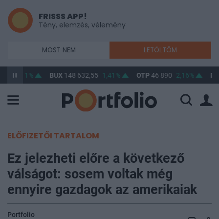
FRISSS APP!
Tény, elemzés, vélemény
MOST NEM
LETÖLTÖM
,56
0,11%
BUX
148 632,55
1,41%
OTP
46 890
2,16%
MO
ELŐFIZETŐI TARTALOM
Ez jelezheti előre a következő
válságot: sosem voltak még
ennyire gazdagok az amerikaiak
Portfolio