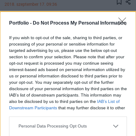
2018. szeptember 17. 09:36
Most először fordult elő a történelemben olyan,
Portfolio -
Do Not Process My Personal Information
hogy az amerikai háztartások nettó vagyona 100
ezermilliárd dollár fölé kúszott, egy új kutatás
If you wish to opt-out of the sale, sharing to third parties, or
szerint pedig ez egy következő piaci összeomlás
processing of your personal or sensitive information for
targeted advertising by us, please use the below opt-out
jele lehet - írja a Business Insider.
section to confirm your selection. Please note that after your
opt-out request is processed you may continue seeing
Öngondoskodás 2018De mi a helyzet itthon? Mennyire
interest-based ads based on personal information utilized by
nagy a magyar háztartások vagyona és jövedelme közötti
us or personal information disclosed to third parties prior to
különbség? Részben erről is szó lesz a Portfolio október 16-
your opt-out. You may separately opt-out of the further
ai Öngondoskodás konferenciáján. Ne maradj le
disclosure of your personal information by third parties on the
róla!Információ és jelentkezés Az amerikai háztartások
IAB’s list of downstream participants. This information may
nettó vagyona most először lépte át a 100 ezermilliárd
also be disclosed by us to third parties on the
IAB’s List of
Downstream Participants
that may further disclose it to other
dolláros küszöböt, a háztartások jövedelme...
third parties.
Personal Data Processing Opt Outs
KEDVES OLVASÓNK!