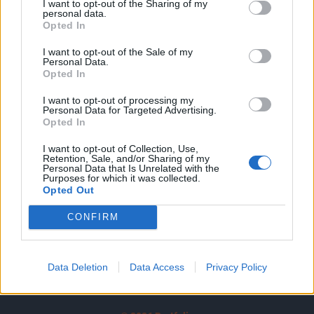
I want to opt-out of the Sharing of my
A keresett cikk a portfolio.hu hírarchívumához
personal data.
tartozik, melynek olvasása előfizetéses
Opted In
regisztrációhoz kötött.
I want to opt-out of the Sale of my
Personal Data.
Az előfizetés a következőket tartalmazza:
Opted In
Portfolio.hu teljes cikkarchívum
I want to opt-out of processing my
Kötéslisták: BÉT elmúlt 2 év napon belüli
Personal Data for Targeted Advertising.
kötéslistái
Opted In
I want to opt-out of Collection, Use,
Előfizetés
Retention, Sale, and/or Sharing of my
Personal Data that Is Unrelated with the
Purposes for which it was collected.
Opted Out
MÁR ELŐFIZETŐNK VAGY?
BEJELENTKEZÉS
CONFIRM
Data Deletion
Data Access
Privacy Policy