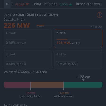
F
365,35
-0,02%
USD/HUF
317,14
0,05%
BITCOIN
64 320,82
PAKSI ATOMERŐMŰ TELJESÍTMÉNYE
Összteljesítmény
225 MW
0 MW
2000 MW
1. blokk
2. blokk
0 MW
225 MW
/ 500 MW
/ 500 MW
3. blokk
4. blokk
0 MW
0 MW
/ 500 MW
/ 500 MW
DUNA VÍZÁLLÁSA PAKSNÁL
-128 cm
-144cm
-134cm
biztonsági határ
leállási küszöb
Forrás: OVF, HAEA