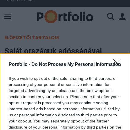
A Paksi Atomerőmű összteljesítménye 225 MW. A Duna vízállá
ELŐFIZETŐI TARTALOM
Saját országuk adósságával
mérgezik magukat a bankok
Portfolio -
Do Not Process My Personal Information
Portfolio
If you wish to opt-out of the sale, sharing to third parties, or
2019. január 07. 09:14
processing of your personal or sensitive information for
targeted advertising by us, please use the below opt-out
Mekkora kockázata van görög vagy éppen olasz
section to confirm your selection. Please note that after your
opt-out request is processed you may continue seeing
állampapírba tenni a bankbetétesek pénzét? Ha a
interest-based ads based on personal information utilized by
banki tőkeszabályokból indulunk ki, akkor még
us or personal information disclosed to third parties prior to
mindig zéró, és ez baj - hívja fel a figyelmet a
your opt-out. You may separately opt-out of the further
Financial Times mai cikke.
disclosure of your personal information by third parties on the