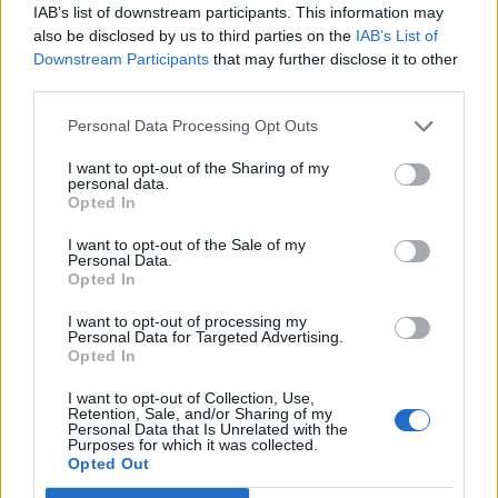
IAB’s list of downstream participants. This information may
also be disclosed by us to third parties on the
IAB’s List of
Budapest Economic Forum 2026Átalakulóban a magyar
Downstream Participants
that may further disclose it to other
gazdaságpolitika, a választások után gyökeresen
third parties.
változhatnak meg a körülmények és a célok. Merre tart a
magyar kormány és mivel néz szembe a nemzetközi
Personal Data Processing Opt Outs
környezetben? Ez lesz a Portfolio idei kiemelt
I want to opt-out of the Sharing of my
gazdaságpolitikai konferenciájának legfontosabb
personal data.
témája.Információ és jelentkezésA nagy pénzügyi válság,
Opted In
majd az európai...
I want to opt-out of the Sale of my
Personal Data.
Opted In
KEDVES OLVASÓNK!
I want to opt-out of processing my
A keresett cikk a portfolio.hu hírarchívumához
Personal Data for Targeted Advertising.
Opted In
tartozik, melynek olvasása előfizetéses
regisztrációhoz kötött.
I want to opt-out of Collection, Use,
Retention, Sale, and/or Sharing of my
Personal Data that Is Unrelated with the
Az előfizetés a következőket tartalmazza:
Purposes for which it was collected.
Portfolio.hu teljes cikkarchívum
Opted Out
Kötéslisták: BÉT elmúlt 2 év napon belüli