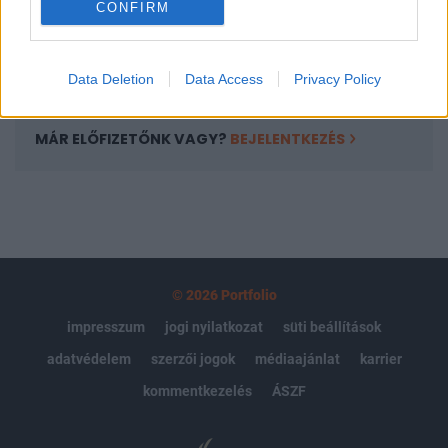
CONFIRM
kötéslistái
Előfizetés
Data Deletion
Data Access
Privacy Policy
MÁR ELŐFIZETŐNK VAGY?
BEJELENTKEZÉS
© 2026 Portfolio
impresszum
jogi nyilatkozat
süti beállítások
adatvédelem
szerzői jogok
médiaajánlat
karrier
kommentkezelés
ÁSZF