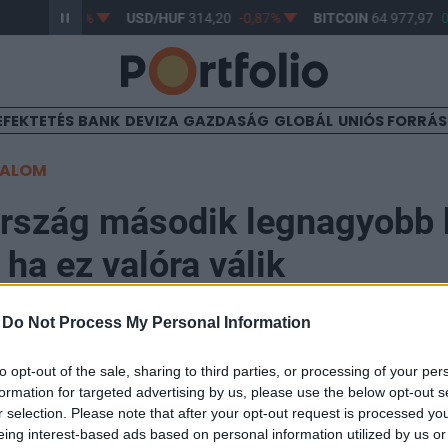
363,17
-0,61%
USD/HUF
314,20
-0,87%
BITCOIN
64 977,97
0
EFEKTETÉS
BANK
DEVIZA
GAZDASÁG
GLOBÁL
UNIÓS FORRÁ
TALOM
rszág második legnagyobb 
, ha ez valóra válik
-
Do Not Process My Personal Information
40
to opt-out of the sale, sharing to third parties, or processing of your per
formation for targeted advertising by us, please use the below opt-out s
k-vezérigazgató tegnapi, InfoRádió Aréna című műsorá
r selection. Please note that after your opt-out request is processed y
ján egyre valószínűbb, hogy a Takarék Csoport is ajánl
eing interest-based ads based on personal information utilized by us or