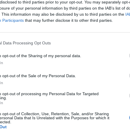
amelynek privatizációjáról június 30-áig kell lefolytat
disclosed to third parties prior to your opt-out. You may separately opt-
rtfai-Mager Andrea miniszternek. Megnéztük, mekkora
losure of your personal information by third parties on the IAB’s list of
. This information may also be disclosed by us to third parties on the
IA
Participants
that may further disclose it to other third parties.
ki felvásárlások, összeolvadások is terítéken lesznek Hitelezés
demes regisztrálni!Információ és jelentkezés Bár a Budapest Ba
ait, egyelőre nem nyilvánosak minden magyar nagybank, így a 
l Data Processing Opt Outs
Ha a 2017-es adatokból indulunk ki, akkor a belső összeolvadása
o opt-out of the Sharing of my personal data.
In
ASÓNK!
o opt-out of the Sale of my Personal Data.
a portfolio.hu hírarchívumához tartozik, melynek olvasása előf
In
ötött.
to opt-out of processing my Personal Data for Targeted
övetkezőket tartalmazza:
ing.
In
 teljes cikkarchívum
 BÉT elmúlt 2 év napon belüli
o opt-out of Collection, Use, Retention, Sale, and/or Sharing
ersonal Data that Is Unrelated with the Purposes for which it
lected.
Out