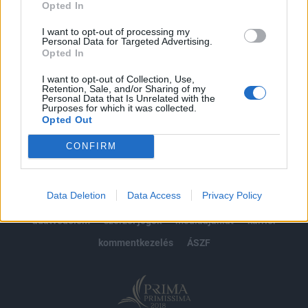
Opted In
Előfizetés
I want to opt-out of processing my
Personal Data for Targeted Advertising.
Opted In
MÁR ELŐFIZETŐNK VAGY?
BEJELENTKEZÉS
I want to opt-out of Collection, Use,
Retention, Sale, and/or Sharing of my
Personal Data that Is Unrelated with the
Purposes for which it was collected.
Opted Out
CONFIRM
© 2026 Portfolio
Data Deletion
Data Access
Privacy Policy
impresszum
jogi nyilatkozat
süti beállítások
adatvédelem
szerzői jogok
médiaajánlat
karrier
kommentkezelés
ÁSZF