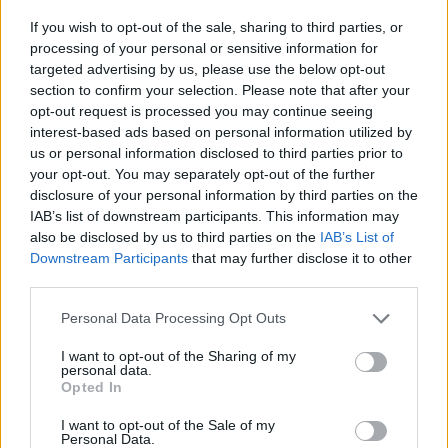
A korábbi lakástakarékpénztári-lakásfinanszírozói
If you wish to opt-out of the sale, sharing to third parties, or
szerepkörét bővítve, új piacok felé nyit a Fundamenta. A
processing of your personal or sensitive information for
tervezett újítások egyike a cégcsoporton belüli
targeted advertising by us, please use the below opt-out
section to confirm your selection. Please note that after your
"ökoszisztéma-rendszer" beindítása. Ennek első lépése a
opt-out request is processed you may continue seeing
Fundamenta Solar, azaz a napelem rendszerek közvetítése.
interest-based ads based on personal information utilized by
A napelem rendszerek finanszírozásának és
us or personal information disclosed to third parties prior to
értékesítésének megkezdése az öngondoskodás...
your opt-out. You may separately opt-out of the further
disclosure of your personal information by third parties on the
IAB’s list of downstream participants. This information may
KEDVES OLVASÓNK!
also be disclosed by us to third parties on the
IAB’s List of
Downstream Participants
that may further disclose it to other
A keresett cikk a portfolio.hu hírarchívumához
third parties.
tartozik, melynek olvasása előfizetéses
regisztrációhoz kötött.
Personal Data Processing Opt Outs
Az előfizetés a következőket tartalmazza:
I want to opt-out of the Sharing of my
personal data.
Portfolio.hu teljes cikkarchívum
Opted In
Kötéslisták: BÉT elmúlt 2 év napon belüli
I want to opt-out of the Sale of my
kötéslistái
Personal Data.