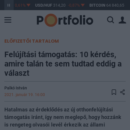
63,17
-0,61%
USD/HUF
314,20
-0,87%
BITCOIN
64 840,65
-0
ELŐFIZETŐI TARTALOM
Felújítási támogatás: 10 kérdés,
amire talán te sem tudtad eddig a
választ
Palkó István
2021. január 19. 16:00
Hatalmas az érdeklődés az új otthonfelújítási
támogatás iránt, így nem meglepő, hogy hozzánk
is rengeteg olvasói levél érkezik az állami