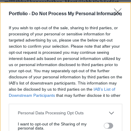
milliókkal kapcsolatban. Most újabb tíz kérdést
válaszolunk meg a vonatkozó rendeletek és a
Portfolio -
Do Not Process My Personal Information
támogatást odaítélő Magyar Államkincstár
tájékoztatása alapján. Hitelfelvételhez a
If you wish to opt-out of the sale, sharing to third parties, or
Pénzcentrum kalkulátorát ajánljuk.
processing of your personal or sensitive information for
targeted advertising by us, please use the below opt-out
Property Investment Forum 2026A hazai ingatlanpiac
section to confirm your selection. Please note that after your
legnagyobb üzleti és networking találkozója! Idén a 22.
opt-out request is processed you may continue seeing
interest-based ads based on personal information utilized by
alkalommal!Információ és jelentkezésKorábbi tájékoztató
us or personal information disclosed to third parties prior to
cikkeink itt olvashatók: Kapcsolódó cikkünk 2020. 11. 25.
your opt-out. You may separately opt-out of the further
Megjelentek a lakásfelújítási támogatás pontos részletei,
disclosure of your personal information by third parties on the
amelyekre nagyon sokan kíváncsiak 2020. 12. 06. 10
IAB’s list of downstream participants. This information may
kérdés, 10 válasz az új lakásfelújítási...
also be disclosed by us to third parties on the
IAB’s List of
Downstream Participants
that may further disclose it to other
third parties.
KEDVES OLVASÓNK!
Personal Data Processing Opt Outs
A keresett cikk a portfolio.hu hírarchívumához
I want to opt-out of the Sharing of my
tartozik, melynek olvasása előfizetéses
personal data.