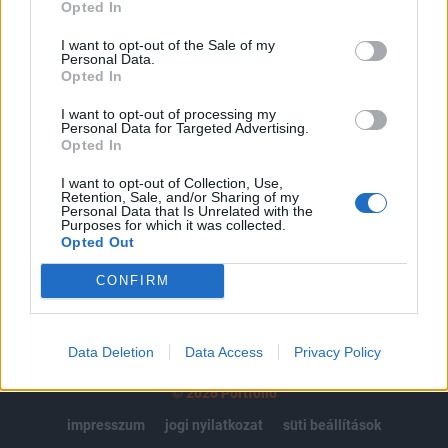
regisztrációhoz kötött.
Opted In
Az előfizetés a következőket tartalmazza:
I want to opt-out of the Sale of my
Personal Data.
Portfolio.hu teljes cikkarchívum
Opted In
Kötéslisták: BÉT elmúlt 2 év napon belüli
kötéslistái
I want to opt-out of processing my
Personal Data for Targeted Advertising.
Opted In
Előfizetés
I want to opt-out of Collection, Use,
Retention, Sale, and/or Sharing of my
Personal Data that Is Unrelated with the
Purposes for which it was collected.
MÁR ELŐFIZETŐNK VAGY?
BEJELENTKEZÉS
Opted Out
CONFIRM
Data Deletion
Data Access
Privacy Policy
© 2026 Portfolio
impresszum
jogi nyilatkozat
süti beállítások