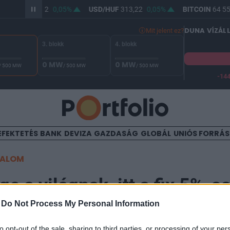
R/HUF
361,92
0,05%
USD/HUF
313,22
0,05%
BITCOIN
64 550
DUNA VÍZÁL
Mit jelent ez?
3. blokk
4. blokk
0 MW
0 MW
/ 500 MW
/ 500 MW
/ 500 MW
-14
A Duna vízállása Paksnál -132 cm. A biztonsági határ -144 cm,
EFEKTETÉS
BANK
DEVIZA
GAZDASÁG
GLOBÁL
UNIÓS FORRÁ
TALOM
e a világnak, itt a fix 5%-os
-
Do Not Process My Personal Information
to opt-out of the sale, sharing to third parties, or processing of your per