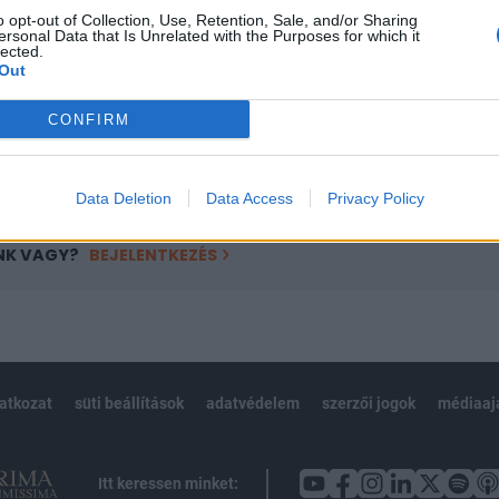
o opt-out of Collection, Use, Retention, Sale, and/or Sharing
övetkezőket tartalmazza:
ersonal Data that Is Unrelated with the Purposes for which it
lected.
 teljes cikkarchívum
Out
 BÉT elmúlt 2 év napon belüli
CONFIRM
Előfizetés
Data Deletion
Data Access
Privacy Policy
NK VAGY?
BEJELENTKEZÉS
latkozat
süti beállítások
adatvédelem
szerzői jogok
médiaaj
Itt keressen minket: