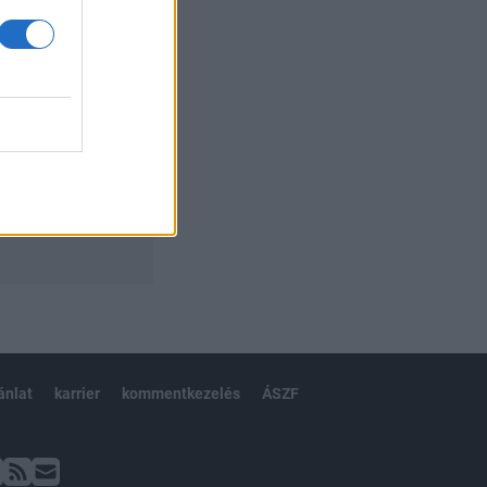
ánlat
karrier
kommentkezelés
ÁSZF