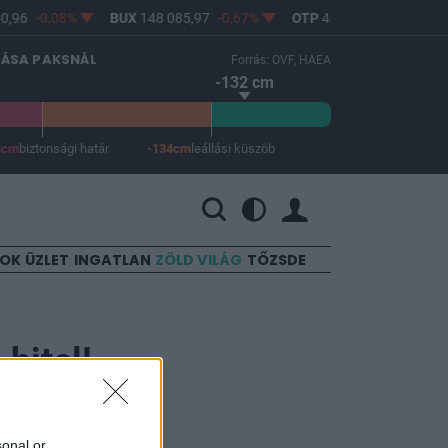
,96
-0,08%
BUX
148 085,97
-0,67%
OTP
46 750
-1,06%
LÁSA PAKSNÁL
Forrás: OVF, HAEA
-132 cm
4cm
biztonsági határ
-134cm
leállási küszöb
 a leállási küszöb -134 cm.
SOK
ÜZLET
INGATLAN
ZÖLD VILÁG
TŐZSDE
 hitel!
sonal or