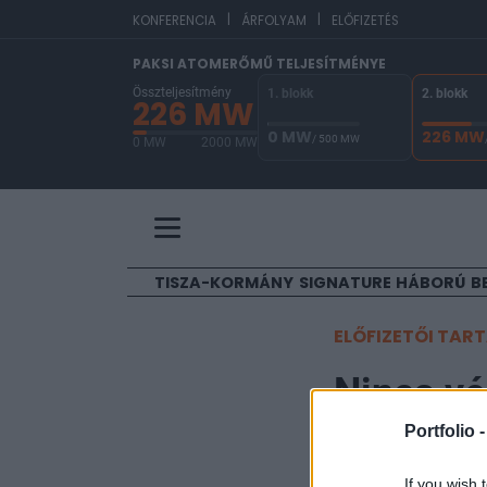
|
|
EU
KONFERENCIA
ÁRFOLYAM
ELŐFIZETÉS
PAKSI ATOMERŐMŰ TELJESÍTMÉNYE
Összteljesítmény
1. blokk
2. blokk
226 MW
0 MW
226 MW
/ 500 MW
0 MW
2000 MW
A Paksi Atomerőmű összteljesítménye 226 MW. 
TISZA-KORMÁNY
SIGNATURE
HÁBORÚ
B
ELŐFIZETŐI TAR
Nincs vég
Portfolio 
Palkó István
2023. január 20. 06:10
If you wish 