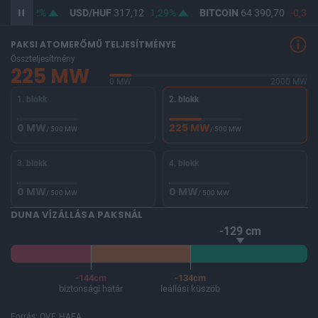
,41
1,02%
USD/HUF
317,12
1,29%
BITCOIN
64 390,70
-0,33%
PAKSI ATOMERŐMŰ TELJESÍTMÉNYE
Összteljesítmény
225 MW
0 MW
2000 MW
1. blokk
2. blokk
0 MW
225 MW
/ 500 MW
/ 500 MW
3. blokk
4. blokk
0 MW
0 MW
/ 500 MW
/ 500 MW
DUNA VÍZÁLLÁSA PAKSNÁL
-129 cm
-144cm
-134cm
biztonsági határ
leállási küszöb
Forrás: OVF, HAEA