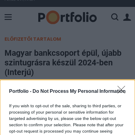
A Paksi Atomerőmű összteljesítménye 225 MW. A Duna vízállá
ELŐFIZETŐI TARTALOM
Magyar bankcsoport épül, újabb
szintugrásra készül 2024-ben
(Interjú)
Palkó István
Portfolio -
Do Not Process My Personal Information
2023. december 19. 06:05
If you wish to opt-out of the sale, sharing to third parties, or
Az ország kilencedik legnagyobb bankjaként zárja
processing of your personal or sensitive information for
az idei évet a Gránit Bank, amelynek ezt a piaci
targeted advertising by us, please use the below opt-out
section to confirm your selection. Please note that after your
átlagot messze meghaladó növekedéssel sikerült
opt-out request is processed you may continue seeing
elérnie, és ma már a Diófa Alapkezelővel és az