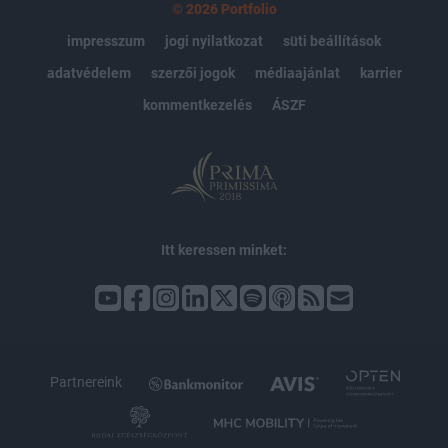
© 2026 Portfolio
impresszum
jogi nyilatkozat
süti beállítások
adatvédelem
szerzői jogok
médiaajánlat
karrier
kommentkezelés
ÁSZF
Itt keressen minket:
Partnereink