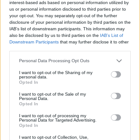
interest-based ads based on personal information utilized by
Equilor Befektetési Zrt.-vel együtt egy
us or personal information disclosed to third parties prior to
bankcsoportot alkot. Hegedüs Éva elnök-
your opt-out. You may separately opt-out of the further
disclosure of your personal information by third parties on the
vezérigazgatót a hitelpiaci kihívások és
IAB’s list of downstream participants. This information may
innovációk mellett a digitális működés előnyeiről
also be disclosed by us to third parties on the
IAB’s List of
és következményeiről, sőt, a további akvizíciós
Downstream Participants
that may further disclose it to other
tervekről is kérdeztük.
third parties.
Future of Finance 2026Szeptember 23-án lesz a Portfolio
Personal Data Processing Opt Outs
Future of Finance 2026 konferenciája, amelyen feltárul a
I want to opt-out of the Sharing of my
pénzügyek jövője, érdemes eljönni.Információ és
personal data.
Opted In
jelentkezésPortfolio: Milyen évet zár a Gránit Bank?
Hegedüs Éva: A bank az utóbbi évek legdinamikusabb
I want to opt-out of the Sale of my
organikus növekedési sztoriját produkálta a magyar
Personal Data.
Opted In
bankszektorban, és ehhez méltó évet zár idén is. A 2023-
as...
I want to opt-out of processing my
Personal Data for Targeted Advertising.
Opted In
KEDVES OLVASÓNK!
I want to opt-out of Collection, Use,