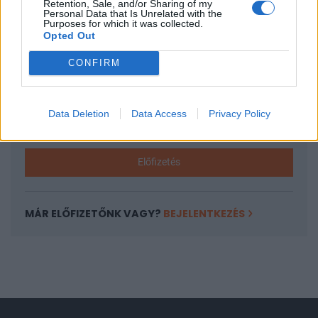
Retention, Sale, and/or Sharing of my
A keresett cikk a portfolio.hu hírarchívumához
Personal Data that Is Unrelated with the
Purposes for which it was collected.
tartozik, melynek olvasása előfizetéses
Opted Out
regisztrációhoz kötött.
CONFIRM
Az előfizetés a következőket tartalmazza:
Portfolio.hu teljes cikkarchívum
Kötéslisták: BÉT elmúlt 2 év napon belüli
Data Deletion
Data Access
Privacy Policy
kötéslistái
Előfizetés
MÁR ELŐFIZETŐNK VAGY?
BEJELENTKEZÉS