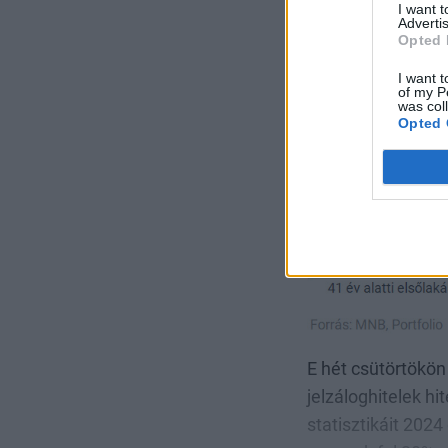
I want 
Advertis
Változtak
a jövede
Opted 
jétől az alábbi tá
I want t
of my P
was col
Opted 
E hét csütörtökö
jelzáloghitelek h
statisztikáit 202