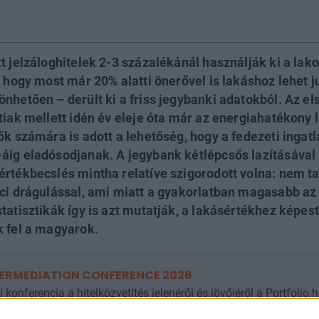
t jelzáloghitelek 2-3 százalékánál használják ki a lak
, hogy most már 20% alatti önerővel is lakáshoz lehet 
nhetően – derült ki a friss jegybanki adatokból. Az el
ttiak mellett idén év eleje óta már az energiahatékony
ők számára is adott a lehetőség, hogy a fedezeti ingat
áig eladósodjanak. A jegybank kétlépcsős lazításáva
értékbecslés mintha relatíve szigorodott volna: nem ta
aci drágulással, ami miatt a gyakorlatban magasabb az 
statisztikák így is azt mutatják, a lakásértékhez képe
k fel a magyarok.
TERMEDIATION CONFERENCE 2026
 konferencia a hitelközvetítés jelenéről és jövőjéről a Portfolio.
títő partnereket tömörítő Független Pénzügyi Közvetítők Orsz