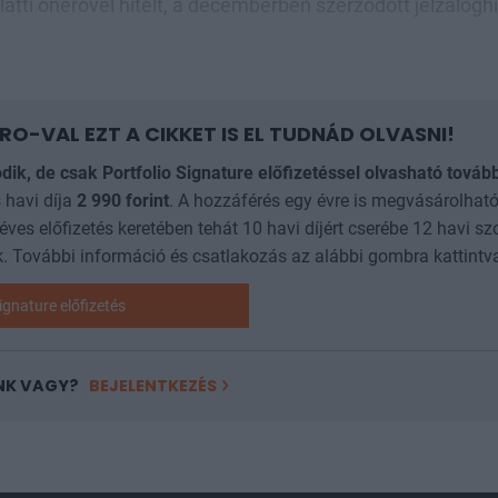
latti önerővel hitelt, a decemberben szerződött jelzálogh
RO-VAL EZT A CIKKET IS EL TUDNÁD OLVASNI!
ódik, de csak Portfolio Signature előfizetéssel olvasható továb
 havi díja
2 990
forint
. A hozzáférés egy évre is megvásárolható
 éves előfizetés keretében tehát 10 havi díjért cserébe 12 havi sz
. További információ és csatlakozás az alábbi gombra kattintv
ignature előfizetés
NK VAGY?
BEJELENTKEZÉS