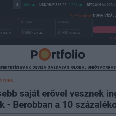
UF
361,94
0,06%
USD/HUF
313,25
0,06%
BITCOIN
64 623,43
DUNA VÍZÁL
Mit jelent ez?
3. blokk
4. blokk
0 MW
0 MW
/ 500 MW
/ 500 MW
/ 500 MW
-14
A Duna vízállása Paksnál -132 cm. A biztonsági határ -144 cm,
EFEKTETÉS
BANK
DEVIZA
GAZDASÁG
GLOBÁL
UNIÓS FORRÁ
ATURE
sebb saját erővel vesznek in
 - Berobban a 10 százalék