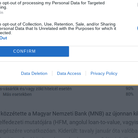
to opt-out of processing my Personal Data for Targeted
ing.
lemarányos törlesztőrészletre vonatkozó szabályok is, íg
In
blázat érvényes.
o opt-out of Collection, Use, Retention, Sale, and/or Sharing
ersonal Data that Is Unrelated with the Purposes for which it
lected.
Out
CONFIRM
Data Deletion
Data Access
Privacy Policy
n közzétette a Magyar Nemzeti Bank (MNB) az újonnan ki
itelfedezeti mutatójára (HFM, angolul loan-to-value, vagy
4 egészére vonatkozóan. Kiderült: tavaly január óta valób