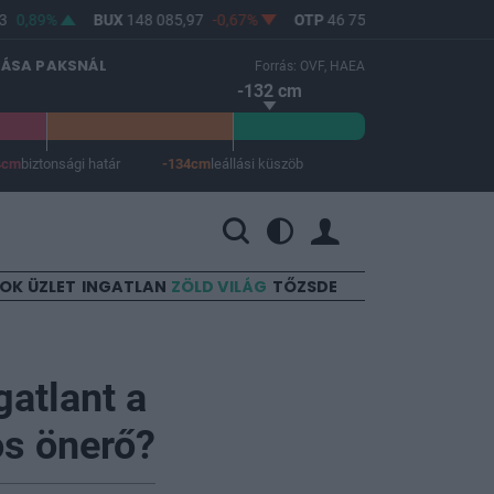
0,89%
BUX
148 085,97
-0,67%
OTP
46 750
-1,06%
MOL
4
LÁSA PAKSNÁL
Forrás: OVF, HAEA
-132 cm
4cm
biztonsági határ
-134cm
leállási küszöb
 a leállási küszöb -134 cm.
SOK
ÜZLET
INGATLAN
ZÖLD VILÁG
TŐZSDE
gatlant a
os önerő?