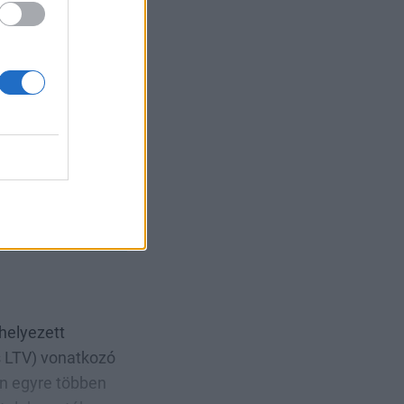
y 2025. január 1-
helyezett
is LTV) vonatkozó
an egyre többen