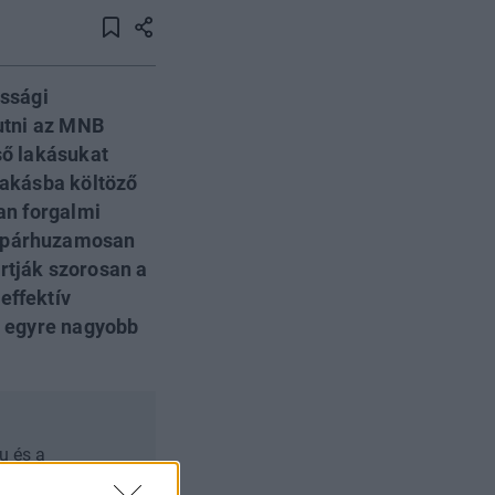
ossági
jutni az MNB
ső lakásukat
 lakásba költöző
lan forgalmi
l párhuzamosan
rtják szorosan a
effektív
st egyre nagyobb
hu és a
ágos Szövetsége