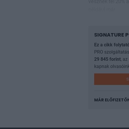
vesznek fel 20% a
például már
SIGNATURE P
Ez a cikk folytat
PRO szolgáltatás
29 845
forint
, az
kapnak olvasóink
S
MÁR ELŐFIZETŐ