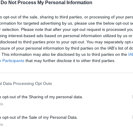
-
Do Not Process My Personal Information
űködésében, ahol minden oldal (közvetítők, bankok, hatóságok)
to opt-out of the sale, sharing to third parties, or processing of your per
lentkezés
formation for targeted advertising by us, please use the below opt-out s
r selection. Please note that after your opt-out request is processed y
eing interest-based ads based on personal information utilized by us or
ítás
disclosed to third parties prior to your opt-out. You may separately opt-
losure of your personal information by third parties on the IAB’s list of
. This information may also be disclosed by us to third parties on the
IA
ágfékszabályai 2015 óta az ingatlanfedezet 80%-ában m
Participants
that may further disclose it to other third parties.
elvehető összegét, vagyis ha a megvásárolandó vagy felép
ondjuk legalább részben egy értékesebb családi ingatla
20%-nak kell lennie. Két nagy változás történt azóta e
l Data Processing Opt Outs
-je óta a 41 év alatti első lakásvásárlókra 90%-os felső ko
o opt-out of the Sharing of my personal data.
alános 20% helyett ők akár 10%-os önerővel juthatnak laká
In
-jével kibővítette a kört az MNB az energiahatékony lakás
o opt-out of the Sale of my Personal Data.
ekkel. Ilyennek számít az olyan lakás, amely legfeljebb 
In
nergiafogyasztással és legalább A+ besorolással rendelke