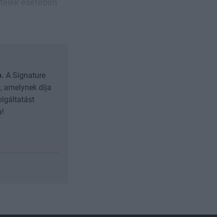
itelek esetében
b.
A Signature
, amelynek díja
olgáltatást
a!