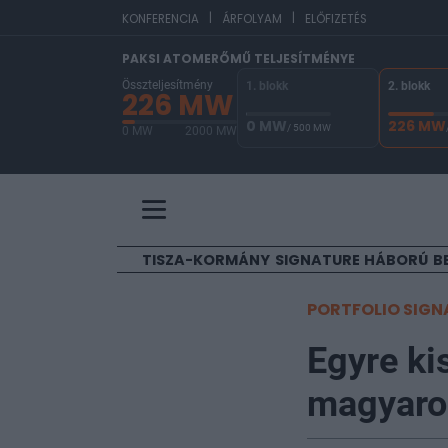
|
|
EUR/H
KONFERENCIA
ÁRFOLYAM
ELŐFIZETÉS
PAKSI ATOMERŐMŰ TELJESÍTMÉNYE
Összteljesítmény
1. blokk
2. blokk
226 MW
0 MW
226 MW
/ 500 MW
0 MW
2000 MW
A Paksi Atomerőmű összteljesítménye 226 MW. 
TISZA-KORMÁNY
SIGNATURE
HÁBORÚ
B
PORTFOLIO SIGN
Egyre ki
magyarok