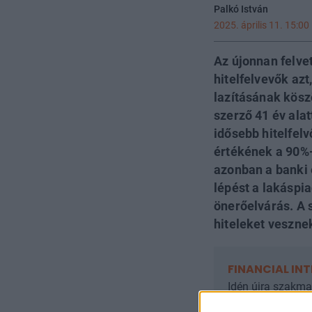
Palkó István
2025. április 11. 15:00
Az újonnan felvet
hitelfelvevők azt
lazításának köszö
szerző 41 év ala
idősebb hitelfelv
értékének a 90%-
azonban a banki 
lépést a lakáspi
önerőelvárás. A 
hiteleket veszne
FINANCIAL IN
Idén újra szakmai
legnagyobb közve