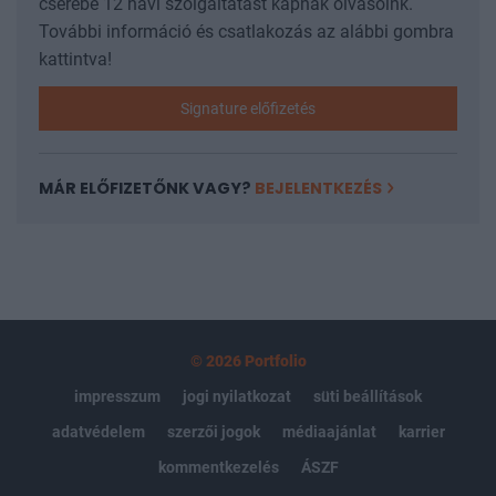
cserébe 12 havi szolgáltatást kapnak olvasóink.
További információ és csatlakozás az alábbi gombra
kattintva!
Signature előfizetés
MÁR ELŐFIZETŐNK VAGY?
BEJELENTKEZÉS
© 2026 Portfolio
impresszum
jogi nyilatkozat
süti beállítások
adatvédelem
szerzői jogok
médiaajánlat
karrier
kommentkezelés
ÁSZF