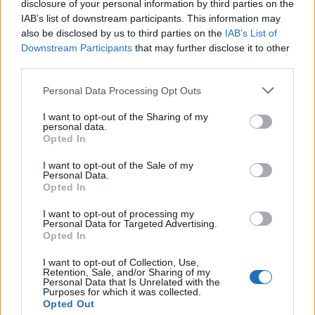
disclosure of your personal information by third parties on the
Információ és jelentkezés
IAB’s list of downstream participants. This information may
also be disclosed by us to third parties on the
IAB’s List of
Downstream Participants
that may further disclose it to other
Május 21-én írtunk arról
, hogy olyan túladottság
third parties.
alakult ki az OTP részvényeiben, aminél
Personal Data Processing Opt Outs
extrémebbet csak 2005-ben, vagyis 20 évvel ezelőtt
I want to opt-out of the Sharing of my
láthattunk. 2004-ben egy hatalmas ralival
personal data.
megduplázódott az árfolyama, így 2005 elejére az
Opted In
OTP havi RSI-je már extrém magasságba, 90 fölé
I want to opt-out of the Sale of my
Personal Data.
kúszott, azóta sem láttunk ilyet.
Opted In
Aztán jött a mostani rali, az OTP árfolyama 2022
I want to opt-out of processing my
Personal Data for Targeted Advertising.
októberében még 8 ezer forint alatt állt, mostanra
Opted In
viszont 28 ezer forint fölé emelkedett, egymás után
I want to opt-out of Collection, Use,
döntötte a csúcsokat, és bő két és fél év alatt több
Retention, Sale, and/or Sharing of my
Personal Data that Is Unrelated with the
mint három és félszeresére nőtt az árfolyama.
Purposes for which it was collected.
Opted Out