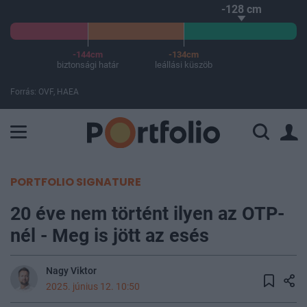
-128 cm
-144cm
-134cm
biztonsági határ
leállási küszöb
Forrás: OVF, HAEA
A Paksi Atomerőmű összteljesítménye 226 MW. A Duna vízállá
PORTFOLIO SIGNATURE
20 éve nem történt ilyen az OTP-
nél - Meg is jött az esés
Nagy Viktor
2025. június 12. 10:50