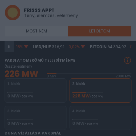
FRISSS APP!
Tény, elemzés, vélemény
MOST NEM
LETÖLTÖM
,12
-0,08%
USD/HUF
316,91
-0,02%
BITCOIN
64 394,92
-0,3
PAKSI ATOMERŐMŰ TELJESÍTMÉNYE
Összteljesítmény
226 MW
0 MW
2000 MW
1. blokk
2. blokk
0 MW
226 MW
/ 500 MW
/ 500 MW
3. blokk
4. blokk
0 MW
0 MW
/ 500 MW
/ 500 MW
DUNA VÍZÁLLÁSA PAKSNÁL