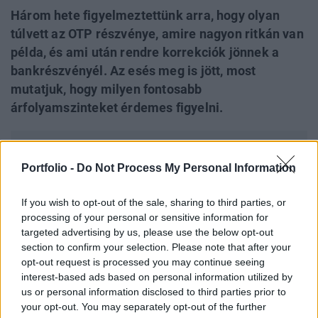
Három hete figyelmeztettünk arra, hogy olyan
túlvett az OTP részvénye, amire nagyon ritkán van
példa, és ami után rendre korrekciók jönnek a
bankrészvényél. Az esés meg is jött, most
mutatjuk, hogy milyen fontosabb
árfolyamszinteket érdemes figyelni.
PORTFOLIO INVESTMENT DAY 2026
Portfolio -
Do Not Process My Personal Information
Október 21-én jön a Portfolio Investment Day 2026,
ahol a piac vezető szakértőivel keressük a választ a
If you wish to opt-out of the sale, sharing to third parties, or
befektetőket leginkább foglalkoztató kérdésekre.
processing of your personal or sensitive information for
Meddig tarthat az AI-rali, kik lehetnek a következő
targeted advertising by us, please use the below opt-out
évek nyertesei, mire számíthatunk a részvény-,
section to confirm your selection. Please note that after your
kötvény-, nyersanyag- és kriptopiacokon, és hogyan
opt-out request is processed you may continue seeing
érdemes portfóliót építeni egy gyorsan változó
interest-based ads based on personal information utilized by
us or personal information disclosed to third parties prior to
világban? Jelentkezz most, és szerezz első kézből
your opt-out. You may separately opt-out of the further
befektetési ötleteket!