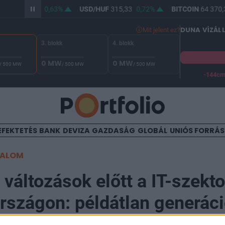
/HUF
363,99
0,63%
USD/HUF
315,33
0,72%
BITCOIN
64 370,3
DUNA VÍZÁL
Mit jelent ez?
3. blokk
4. blokk
0 MW
0 MW
/ 500 MW
/ 500 MW
/ 500 MW
-144c
A Duna vízállása Paksnál -130 cm. A biztonsági határ -144 cm,
EFEKTETÉS
BANK
DEVIZA
GAZDASÁG
GLOBÁL
UNIÓS FORRÁ
TALOM
 változások előtt a IT-szekto
szágon: példátlan generáci
unk