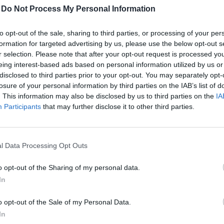
-
Do Not Process My Personal Information
ál
to opt-out of the sale, sharing to third parties, or processing of your per
2. 09:00
formation for targeted advertising by us, please use the below opt-out s
r selection. Please note that after your opt-out request is processed y
 is érezni, hogy gyengélkedik a gazdaság: elmaradnak
eing interest-based ads based on personal information utilized by us or
disclosed to third parties prior to your opt-out. You may separately opt-
yanakkor enyhítette a szakemberhiányt - mondja Vinna
losure of your personal information by third parties on the IAB’s list of
nkabérek már nem emelkednek olyam meredeken, min
. This information may also be disclosed by us to third parties on the
IA
yre nő a digitális szakemberek iránti igény. Az IT-sze
Participants
that may further disclose it to other third parties.
ás elé nézünk: generációváltás jön, az első igazi klass
ost érik el a nyugdíjkorhatárt. Az AI-modellek elképe
-ügynökök megjelenése pedig ahhoz hasonló, mint a b
l Data Processing Opt Outs
 az internetezésben. Az IVSZ - Digitális Vállalkozáso
o opt-out of the Sharing of my personal data.
H Bank elnöki főtanácsadójával beszélgettünk.
In
chnology 2025A legforróbb digitális banki innovációkról, fintech
o opt-out of the Sale of my Personal Data.
vember 4-ei Banking Technology rendezvényén. Regisztráció és ré
In
elentkezés Az utóbbi 11 negyedévből hétben zsugorodott a magy