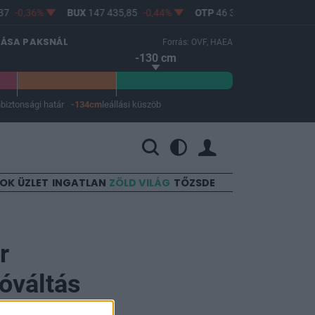
7
-0,36%
BUX
147 435,85
-0,44%
OTP
46 340
-0,88%
MO
LÁSA PAKSNÁL
Forrás: OVF, HAEA
-130 cm
m
biztonsági határ
-134cm
leállási küszöb
 a leállási küszöb -134 cm.
SOK
ÜZLET
INGATLAN
ZÖLD VILÁG
TŐZSDE
r
óváltás