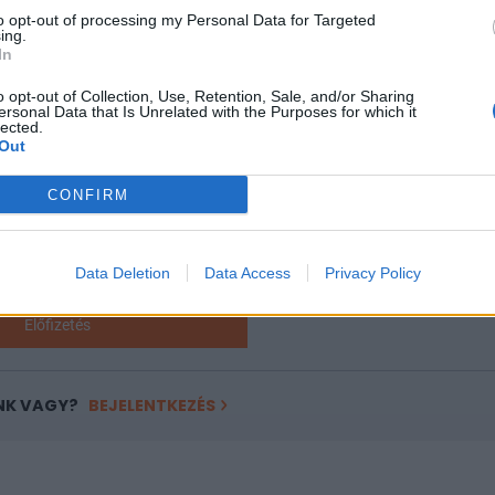
-ben. Mennyire megy jól az IT cégeknek a kihívásokkal teli...
to opt-out of processing my Personal Data for Targeted
ing.
In
ASÓNK!
o opt-out of Collection, Use, Retention, Sale, and/or Sharing
ersonal Data that Is Unrelated with the Purposes for which it
a portfolio.hu hírarchívumához tartozik, melynek olvasása előf
lected.
ötött.
Out
övetkezőket tartalmazza:
CONFIRM
 teljes cikkarchívum
 BÉT elmúlt 2 év napon belüli
Data Deletion
Data Access
Privacy Policy
Előfizetés
NK VAGY?
BEJELENTKEZÉS