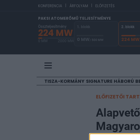
|
|
EUR
KONFERENCIA
ÁRFOLYAM
ELŐFIZETÉS
PAKSI ATOMERŐMŰ TELJESÍTMÉNYE
Összteljesítmény
1. blokk
2. blokk
224 MW
0 MW
224 MW
/ 500 MW
0 MW
2000 MW
A Paksi Atomerőmű összteljesítménye 224 MW. 
TISZA-KORMÁNY
SIGNATURE
HÁBORÚ
B
ELŐFIZETŐI TAR
Alapvető
Magyaror
előtt áll