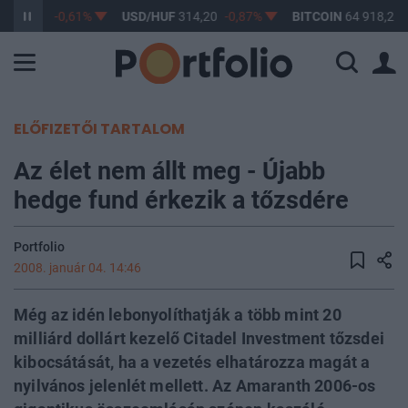
F
363,17
-0,61%
USD/HUF
314,20
-0,87%
BITCOIN
64 918,28
ELŐFIZETŐI TARTALOM
Az élet nem állt meg - Újabb
hedge fund érkezik a tőzsdére
Portfolio
2008. január 04. 14:46
Még az idén lebonyolíthatják a több mint 20
milliárd dollárt kezelő Citadel Investment tőzsdei
kibocsátását, ha a vezetés elhatározza magát a
nyilvános jelenlét mellett. Az Amaranth 2006-os