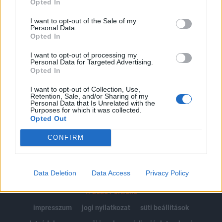
Opted In
Az előfizetés a következőket tartalmazza:
I want to opt-out of the Sale of my
Personal Data.
Portfolio.hu teljes cikkarchívum
Opted In
Kötéslisták: BÉT elmúlt 2 év napon belüli
kötéslistái
I want to opt-out of processing my
Personal Data for Targeted Advertising.
Opted In
Előfizetés
I want to opt-out of Collection, Use,
Retention, Sale, and/or Sharing of my
Personal Data that Is Unrelated with the
Purposes for which it was collected.
MÁR ELŐFIZETŐNK VAGY?
BEJELENTKEZÉS
Opted Out
CONFIRM
Data Deletion
Data Access
Privacy Policy
© 2026 Portfolio
impresszum
jogi nyilatkozat
süti beállítások