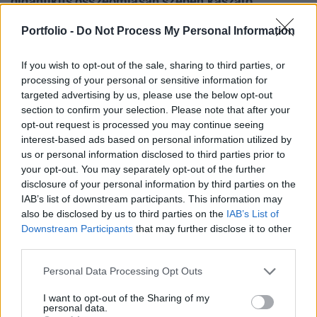
gigantikus összeomlásán szépen kaszáló
alapkezelő tervei ugyanakkor nem érték
Portfolio -
Do Not Process My Personal Information
meglepetésként a piacot, hiszen a társaság neve
már 2007 elején felmerült, mint a hedge fund
If you wish to opt-out of the sale, sharing to third parties, or
ágazat lehetséges tőzsdeaspriánsa.
processing of your personal or sensitive information for
targeted advertising by us, please use the below opt-out
Újabb hedge fund alapkezelő léphet tőzsdére Amerikában,
section to confirm your selection. Please note that after your
beállva a kibocsátását majdnem egy éve lebonyolító
opt-out request is processed you may continue seeing
Fortress által megkezdett sorba. A mintegy 20 milliárd
interest-based ads based on personal information utilized by
us or personal information disclosed to third parties prior to
dollárt kezelő Citadel Investment Group tavaly több mint 30
your opt-out. You may separately opt-out of the further
százalékos hozamokat nyújtott befektetőinek, szemben az
disclosure of your personal information by third parties on the
hedge fund ágazat 12 százalékos átlagos teljesítményével
IAB’s list of downstream participants. This information may
- írja a BusinessWeek legfrissebb számában....
also be disclosed by us to third parties on the
IAB’s List of
Downstream Participants
that may further disclose it to other
third parties.
KEDVES OLVASÓNK!
Personal Data Processing Opt Outs
A keresett cikk a portfolio.hu hírarchívumához
tartozik, melynek olvasása előfizetéses
I want to opt-out of the Sharing of my
personal data.
regisztrációhoz kötött.