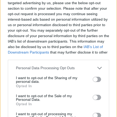
targeted advertising by us, please use the below opt-out
különbség kétharmada ráadásul idén év eleje óta
section to confirm your selection. Please note that after your
halmozódott fel. Megkérdeztük, de sem az ÁKK,
opt-out request is processed you may continue seeing
sem az MNB nem tudja megmondani, pontosan
interest-based ads based on personal information utilized by
us or personal information disclosed to third parties prior to
kik azok a piaci szereplők, akik a háztartások
your opt-out. You may separately opt-out of the further
mellett ilyen nagy összegben vesznek a lakossági
disclosure of your personal information by third parties on the
kötvényekből. Ettől még igyekeztünk utánajárni,
IAB’s list of downstream participants. This information may
mi lehet a különbség oka, kik a rejtélyes piaci
also be disclosed by us to third parties on the
IAB’s List of
Downstream Participants
that may further disclose it to other
szereplők és mennyibe kerül az adófizetőknek,
third parties.
hogy másokat is beenged az állam a magasabb
kamatozású lakossági állampapírok piacára.
Personal Data Processing Opt Outs
Becslésünk szerint ennek a számlája az 50
I want to opt-out of the Sharing of my
milliárd forintot is meghaladhatta már.
personal data.
Opted In
Professional Investment Day 2026Ismét jön a Portfolio
I want to opt-out of the Sale of my
szűk körű, exkluzív meetupja a magyar vagyonkezelői piac
Personal Data.
Opted In
résztvevői számára! Kíváncsi vagy, melyek lesznek a 2027-
es befektetési, vagyonkezelési és megtakarítási trendek? Itt
I want to opt-out of processing my
az egyedülálló lehetőség az exkluzív kapcsolatteremtésre