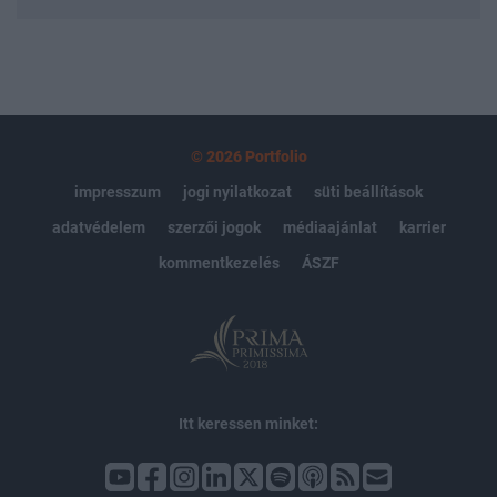
© 2026 Portfolio
impresszum
jogi nyilatkozat
süti beállítások
adatvédelem
szerzői jogok
médiaajánlat
karrier
kommentkezelés
ÁSZF
Itt keressen minket: