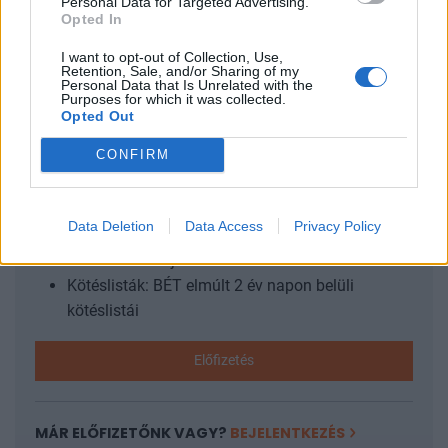
Personal Data for Targeted Advertising.
Opted In
és networkingre, a legfontosabb trendek és várakozások
egy helyen, kötetlenül, őszintén...
I want to opt-out of Collection, Use,
Retention, Sale, and/or Sharing of my
Personal Data that Is Unrelated with the
Purposes for which it was collected.
KEDVES OLVASÓNK!
Opted Out
A keresett cikk a portfolio.hu hírarchívumához
CONFIRM
tartozik, melynek olvasása előfizetéses
regisztrációhoz kötött.
Data Deletion
Data Access
Privacy Policy
Az előfizetés a következőket tartalmazza:
Portfolio.hu teljes cikkarchívum
Kötéslisták: BÉT elmúlt 2 év napon belüli
kötéslistái
Előfizetés
MÁR ELŐFIZETŐNK VAGY?
BEJELENTKEZÉS