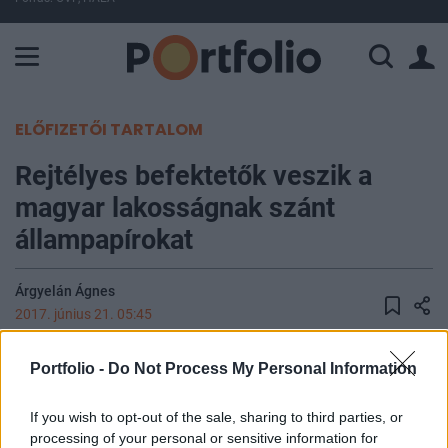
A Paksi Atomerőmű összteljesítménye 225 MW. A Duna vízállá
ELŐFIZETŐI TARTALOM
Rejtélyes befektetők veszik a
magyar lakosságnak szánt
állampapírokat
Árgyelán Ágnes
2017. június 21. 05:45
Nem tudjuk, kihez került 1700 milliárd forintnyi
Portfolio -
Do Not Process My Personal Information
lakossági állampapír, ennyivel kevesebb van
ugyanis a háztartások tulajdonában, mint amennyi
If you wish to opt-out of the sale, sharing to third parties, or
processing of your personal or sensitive information for
lakossági állampapírt az ÁKK számon tart. A