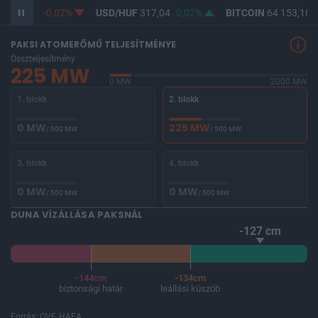
F
365,35
-0,02%
USD/HUF
317,04
0,02%
BITCOIN
64 153,18
-
PAKSI ATOMERŐMŰ TELJESÍTMÉNYE
Összteljesítmény
225 MW
0 MW
2000 MW
1. blokk
2. blokk
0 MW
225 MW
/ 500 MW
/ 500 MW
3. blokk
4. blokk
0 MW
0 MW
/ 500 MW
/ 500 MW
DUNA VÍZÁLLÁSA PAKSNÁL
-127 cm
-144cm
-134cm
biztonsági határ
leállási küszöb
Forrás: OVF, HAEA