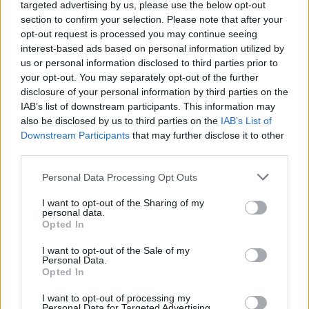
targeted advertising by us, please use the below opt-out
azonban most már inkább lefelé mutatnak, egyre több
section to confirm your selection. Please note that after your
bank kezdi lefelé korrigálni a jövő évre vonatkozó...
opt-out request is processed you may continue seeing
interest-based ads based on personal information utilized by
us or personal information disclosed to third parties prior to
KEDVES OLVASÓNK!
your opt-out. You may separately opt-out of the further
disclosure of your personal information by third parties on the
A keresett cikk a portfolio.hu hírarchívumához
IAB’s list of downstream participants. This information may
tartozik, melynek olvasása előfizetéses
also be disclosed by us to third parties on the
IAB’s List of
regisztrációhoz kötött.
Downstream Participants
that may further disclose it to other
third parties.
Az előfizetés a következőket tartalmazza:
Portfolio.hu teljes cikkarchívum
Personal Data Processing Opt Outs
Kötéslisták: BÉT elmúlt 2 év napon belüli
I want to opt-out of the Sharing of my
kötéslistái
personal data.
Opted In
Előfizetés
I want to opt-out of the Sale of my
Personal Data.
Opted In
MÁR ELŐFIZETŐNK VAGY?
BEJELENTKEZÉS
I want to opt-out of processing my
Personal Data for Targeted Advertising.