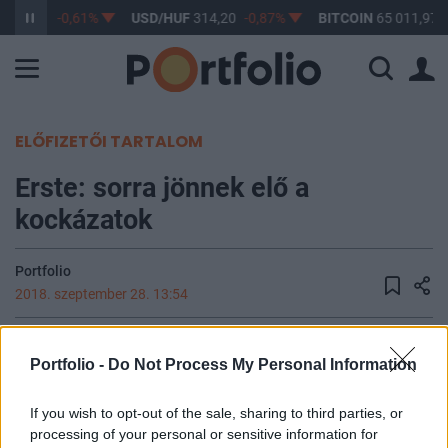
F
363,17
-0,61%
USD/HUF
314,20
-0,87%
BITCOIN
65 011,97
ELŐFIZETŐI TARTALOM
Erste: sorra jönnek elő a
kockázatok
Portfolio
2018. szeptember 28. 13:54
Erste Alapkezelő: "A főbb makrogazdasági tényezőket
Portfolio -
Do Not Process My Personal Information
nézve továbbra is viszonylag rózsás kép rajzolódik ki a
befektetők előtt, de sorban bukkannak fel a kockázatok
If you wish to opt-out of the sale, sharing to third parties, or
növekedésére utaló jelek. A gazdasági növekedési
processing of your personal or sensitive information for
kilátások globális viszonylatban kedvezőek, a kockázatok