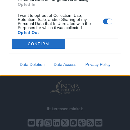
Opted In
I want to opt-out of Collection, Use,
Retention, Sale, and/or Sharing of my
Personal Data that Is Unrelated with the
Purposes for which it was collected.
Opted Out
© 2026 Portfolio
CONFIRM
impresszum
jogi nyilatkozat
süti beállítások
adatvédelem
szerzői jogok
médiaajánlat
karrier
Data Deletion
Data Access
Privacy Policy
kommentkezelés
ÁSZF
Itt keressen minket: