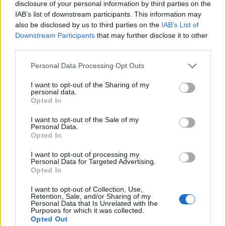
disclosure of your personal information by third parties on the
kellemetlenül érezték magukat, de 2-3 éves
IAB’s list of downstream participants. This information may
időtávon már szépen hozott a befektetésük.
also be disclosed by us to third parties on the
IAB’s List of
Downstream Participants
that may further disclose it to other
Portfolio Investment Day 2026Október 21-én jön a Portfolio
third parties.
Investment Day 2026, ahol a piac vezető szakértőivel
Personal Data Processing Opt Outs
keressük a választ a befektetőket leginkább foglalkoztató
kérdésekre. Meddig tarthat az AI-rali, kik lehetnek a
I want to opt-out of the Sharing of my
personal data.
következő évek nyertesei, mire számíthatunk a részvény-,
Opted In
kötvény-, nyersanyag- és kriptopiacokon, és hogyan
érdemes portfóliót építeni egy gyorsan változó...
I want to opt-out of the Sale of my
Personal Data.
Opted In
KEDVES OLVASÓNK!
I want to opt-out of processing my
Personal Data for Targeted Advertising.
A keresett cikk a portfolio.hu hírarchívumához
Opted In
tartozik, melynek olvasása előfizetéses
I want to opt-out of Collection, Use,
regisztrációhoz kötött.
Retention, Sale, and/or Sharing of my
Personal Data that Is Unrelated with the
Purposes for which it was collected.
Az előfizetés a következőket tartalmazza:
Opted Out