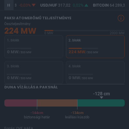
UF
365,28
-0,03%
USD/HUF
317,02
0,02%
BITCOIN
64 289,33
PAKSI ATOMERŐMŰ TELJESÍTMÉNYE
Összteljesítmény
224 MW
0 MW
2000 MW
1. blokk
2. blokk
0 MW
224 MW
/ 500 MW
/ 500 MW
3. blokk
4. blokk
0 MW
0 MW
/ 500 MW
/ 500 MW
DUNA VÍZÁLLÁSA PAKSNÁL
-128 cm
-144cm
-134cm
biztonsági határ
leállási küszöb
Forrás: OVF, HAEA