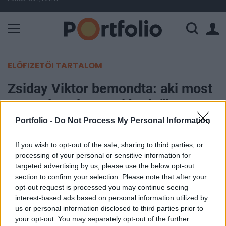
A Paksi Atomerőmű összteljesítménye 224 MW. A Duna vízállá
ELŐFIZETŐI TARTALOM
Zsiday Viktor bemondta: aki most
vesz részvényt, valószínűleg nem
fog csalódni
Portfolio -
Do Not Process My Personal Information
If you wish to opt-out of the sale, sharing to third parties, or
Portfolio
processing of your personal or sensitive information for
2020. március 16. 20:33
targeted advertising by us, please use the below opt-out
section to confirm your selection. Please note that after your
A Lehman Brothers összeomlása utáni helyzethez
opt-out request is processed you may continue seeing
hasonlította a mostani helyzetet friss
interest-based ads based on personal information utilized by
us or personal information disclosed to third parties prior to
blogposztjában Zsiday Viktor. A befektető szerint
your opt-out. You may separately opt-out of the further
akik akkor vásároltak részvényt, pár hétig