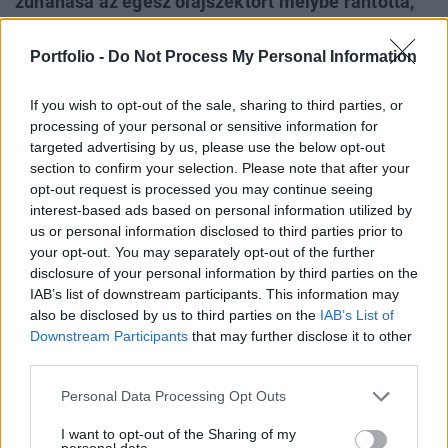
zuhanása az egész olajszektort mélybe rántotta,
így a Molt is. Hol érdemes beszállót keresni? Mi
hozhatja meg az olajfordulatot? Bosnyák Zsolt
Portfolio -
Do Not Process My Personal Information
elemző elmondja véleményét a videóban. Mol
részvényekkel kedvező kondíciók mellett
If you wish to opt-out of the sale, sharing to third parties, or
processing of your personal or sensitive information for
kereskedhetsz a Portfolio Online Tőzsde felületén.
targeted advertising by us, please use the below opt-out
section to confirm your selection. Please note that after your
Portfolio Investment Day 2026Október 21-én jön a Portfolio
opt-out request is processed you may continue seeing
Investment Day 2026, ahol a piac vezető szakértőivel
interest-based ads based on personal information utilized by
keressük a választ a befektetőket leginkább foglalkoztató
us or personal information disclosed to third parties prior to
kérdésekre. Meddig tarthat az AI-rali, kik lehetnek a
your opt-out. You may separately opt-out of the further
következő évek nyertesei, mire számíthatunk a részvény-,
disclosure of your personal information by third parties on the
IAB’s list of downstream participants. This information may
kötvény-, nyersanyag- és kriptopiacokon, és hogyan
also be disclosed by us to third parties on the
IAB’s List of
érdemes portfóliót építeni egy gyorsan változó...
Downstream Participants
that may further disclose it to other
third parties.
KEDVES OLVASÓNK!
Personal Data Processing Opt Outs
A keresett cikk a portfolio.hu hírarchívumához
I want to opt-out of the Sharing of my
tartozik, melynek olvasása előfizetéses
personal data.