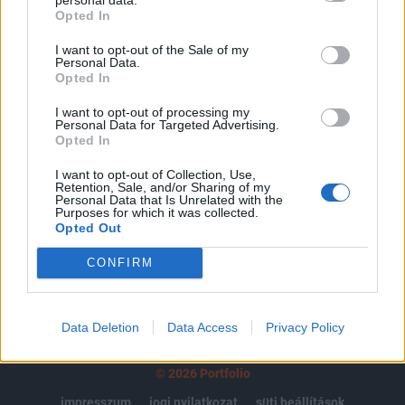
Opted In
regisztrációhoz kötött.
I want to opt-out of the Sale of my
Az előfizetés a következőket tartalmazza:
Personal Data.
Portfolio.hu teljes cikkarchívum
Opted In
Kötéslisták: BÉT elmúlt 2 év napon belüli
I want to opt-out of processing my
kötéslistái
Personal Data for Targeted Advertising.
Opted In
Előfizetés
I want to opt-out of Collection, Use,
Retention, Sale, and/or Sharing of my
Personal Data that Is Unrelated with the
Purposes for which it was collected.
Opted Out
MÁR ELŐFIZETŐNK VAGY?
BEJELENTKEZÉS
CONFIRM
Data Deletion
Data Access
Privacy Policy
© 2026 Portfolio
impresszum
jogi nyilatkozat
süti beállítások