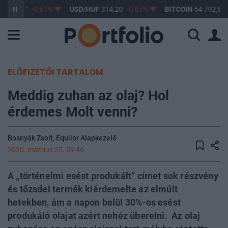
F
363,17
-0,61%
USD/HUF
314,20
-0,87%
BITCOIN
64 792,89
ELŐFIZETŐI TARTALOM
Meddig zuhan az olaj? Hol
érdemes Molt venni?
Bosnyák Zsolt, Equilor Alapkezelő
2020. március 25. 09:46
A „történelmi esést produkált” címet sok részvény
és tőzsdei termék kiérdemelte az elmúlt
hetekben, ám a napon belül 30%-os esést
produkáló olajat azért nehéz überelni. Az olaj