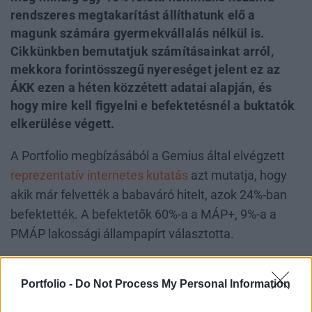
rendszeres megtakarítást állíthatunk elő a
magunk számára gyermekvállalás nélkül is.
Cikkünkben bemutatjuk számításainkat arról,
mekkora forintösszegű nyereséget jelent ez az
ÁKK ezen a héten közzétett adatai alapján, és
hogy mire kell figyelni e befektetésnél a buktatók
elkerülése végett.
A Portfolio megbízásából a Gemius által elvégzett
reprezentatív internetes kutatás
azt mutatja, hogy
akik már felvették a babaváró hitelt, azok 24%-ban
befektették. A befektetők 60%-a a MÁP+, 9%-a a
PMÁP lakossági állampapírt választotta.
Portfolio -
Do Not Process My Personal Information