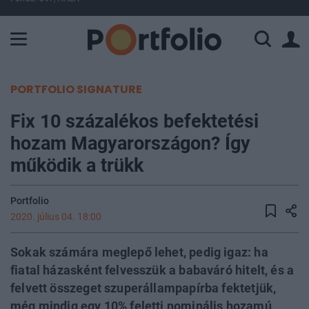
A Paksi Atomerőmű összteljesítménye 225 MW. A Duna vízállá
PORTFOLIO SIGNATURE
Fix 10 százalékos befektetési
hozam Magyarországon? Így
működik a trükk
Portfolio
2020. július 04. 18:00
Sokak számára meglepő lehet, pedig igaz: ha
fiatal házasként felvesszük a babaváró hitelt, és a
felvett összeget szuperállampapírba fektetjük,
még mindig egy 10% feletti nominális hozamú