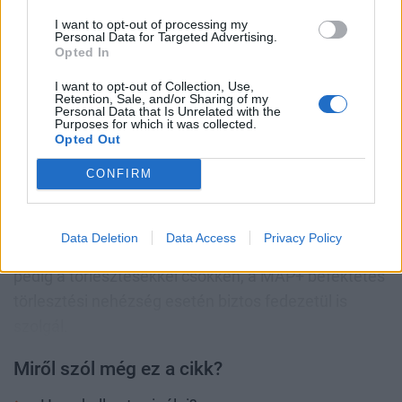
I want to opt-out of processing my
Miként lehetséges ez?
Personal Data for Targeted Advertising.
Opted In
Mivel egy hitel és egy befektetés kombinációjáról
I want to opt-out of Collection, Use,
Retention, Sale, and/or Sharing of my
van szó, tőkeáttételről beszélünk, de más, nem fix
Personal Data that Is Unrelated with the
Purposes for which it was collected.
hozamú befektetésekkel ellentétben ez nem jelent
Opted Out
extra kockázatot, hiszen a babaváró hitel törlesztése
mellett a szuperállampapír hozama is teljesen
CONFIRM
kiszámítható a következő 5 évben, ameddig e kettő
kombinációja tart. Mivel a szuperállampapír-
Data Deletion
Data Access
Privacy Policy
egyenleg fokozatosan emelkedik, a hiteltartozás
pedig a törlesztésekkel csökken, a MÁP+ befektetés
törlesztési nehézség esetén biztos fedezetül is
szolgál.
Miről szól még ez a cikk?