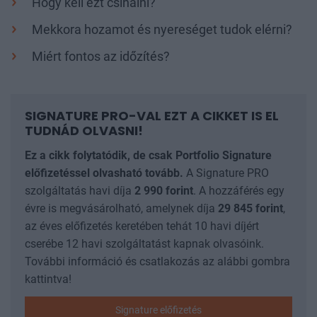
Hogy kell ezt csinálni?
Mekkora hozamot és nyereséget tudok elérni?
Miért fontos az időzítés?
SIGNATURE PRO-VAL EZT A CIKKET IS EL
TUDNÁD OLVASNI!
Ez a cikk folytatódik, de csak Portfolio Signature
előfizetéssel olvasható tovább.
A Signature PRO
szolgáltatás havi díja
2 990
forint
. A hozzáférés egy
évre is megvásárolható, amelynek díja
29 845
forint
,
az éves előfizetés keretében tehát 10 havi díjért
cserébe 12 havi szolgáltatást kapnak olvasóink.
További információ és csatlakozás az alábbi gombra
kattintva!
Signature előfizetés