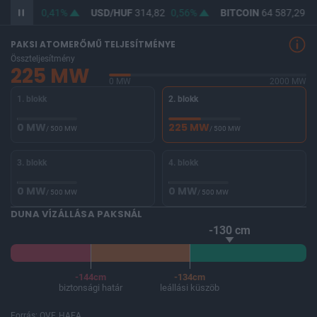
363,20
0,41%
USD/HUF
314,82
0,56%
BITCOIN
64 587,29
-0
PAKSI ATOMERŐMŰ TELJESÍTMÉNYE
Összteljesítmény
225 MW
0 MW
2000 MW
1. blokk
2. blokk
0 MW
225 MW
/ 500 MW
/ 500 MW
3. blokk
4. blokk
0 MW
0 MW
/ 500 MW
/ 500 MW
DUNA VÍZÁLLÁSA PAKSNÁL
-130 cm
-144cm
-134cm
biztonsági határ
leállási küszöb
Forrás: OVF, HAEA