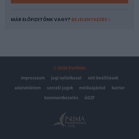
MÁR ELŐFIZETŐNK VAGY?
BEJELENTKEZÉS
© 2026 Portfolio
impresszum
jogi nyilatkozat
süti beállítások
adatvédelem
szerzői jogok
médiaajánlat
karrier
kommentkezelés
ÁSZF