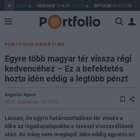
63,32
0,04%
USD/HUF
314,54
0,11%
BITCOIN
65 013,56
0,2
PORTFOLIO SIGNATURE
Egyre több magyar tér vissza régi
kedvencéhez – Ez a befektetés
hozta idén eddig a legtöbb pénzt
Árgyelán Ágnes
2020. szeptember 17. 17:15
Lassan, de egyre határozottabban tér vissza a
tőke az ingatlanalapokba a tavaszi visszaváltások
után. Az irány nem meglepő, idén eddig ugyanis az