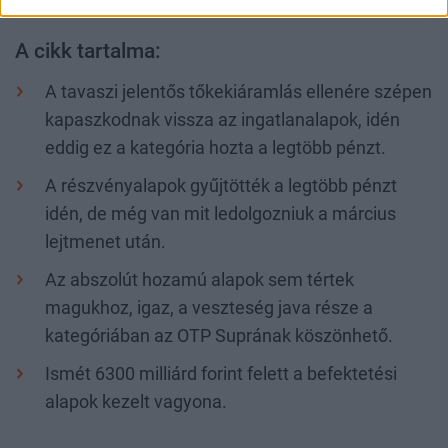
voltak a nettó tőkeáramlást tekintve.
A cikk tartalma:
A tavaszi jelentős tőkekiáramlás ellenére szépen
kapaszkodnak vissza az ingatlanalapok, idén
eddig ez a kategória hozta a legtöbb pénzt.
A részvényalapok gyűjtötték a legtöbb pénzt
idén, de még van mit ledolgozniuk a március
lejtmenet után.
Az abszolút hozamú alapok sem tértek
magukhoz, igaz, a veszteség java része a
kategóriában az OTP Suprának köszönhető.
Ismét 6300 milliárd forint felett a befektetési
alapok kezelt vagyona.