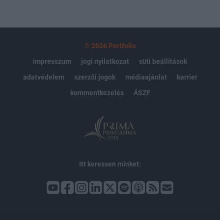
© 2026 Portfolio
impresszum
jogi nyilatkozat
süti beállítások
adatvédelem
szerzői jogok
médiaajánlat
karrier
kommentkezelés
ÁSZF
Itt keressen minket: