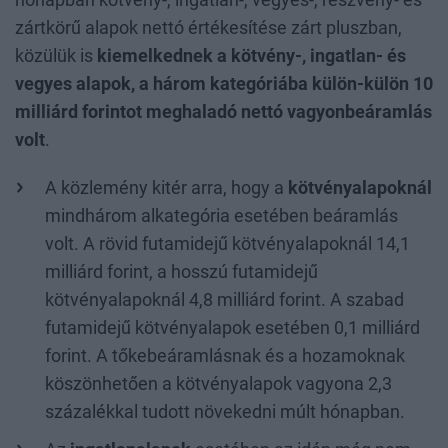
zártkörű alapok nettó értékesítése zárt pluszban,
közülük is
kiemelkednek a kötvény-, ingatlan- és
vegyes alapok, a három kategóriába külön-külön 10
milliárd forintot meghaladó nettó vagyonbeáramlás
volt
.
A közlemény kitér arra, hogy a
kötvényalapoknál
mindhárom alkategória esetében beáramlás
volt. A rövid futamidejű kötvényalapoknál 14,1
milliárd forint, a hosszú futamidejű
kötvényalapoknál 4,8 milliárd forint. A szabad
futamidejű kötvényalapok esetében 0,1 milliárd
forint. A tőkebeáramlásnak és a hozamoknak
köszönhetően a kötvényalapok vagyona 2,3
százalékkal tudott növekedni múlt hónapban.