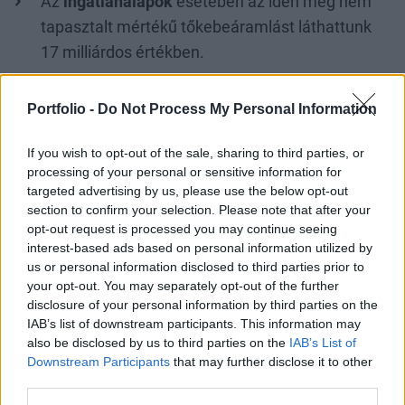
Az
ingatlanalapok
esetében az idén még nem
tapasztalt mértékű tőkebeáramlást láthattunk
17 milliárdos értékben.
A
vegyes alapoknál
is tőkebeáramlás volt,
Portfolio -
Do Not Process My Personal Information
amelynek nagysága csaknem 13,2 milliárd forint.
Egyébiránt mindhárom alkategória esetében
If you wish to opt-out of the sale, sharing to third parties, or
egyöntetűen tőkebeáramlást láthattunk, de a
processing of your personal or sensitive information for
kiegyensúlyozott vegyes alapok voltak messze a
targeted advertising by us, please use the below opt-out
section to confirm your selection. Please note that after your
legnépszerűbbek.
opt-out request is processed you may continue seeing
interest-based ads based on personal information utilized by
us or personal information disclosed to third parties prior to
your opt-out. You may separately opt-out of the further
disclosure of your personal information by third parties on the
IAB’s list of downstream participants. This information may
also be disclosed by us to third parties on the
IAB’s List of
Downstream Participants
that may further disclose it to other
third parties.