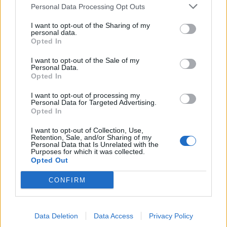
Personal Data Processing Opt Outs
I want to opt-out of the Sharing of my
personal data.
Opted In
Az
ingatlanalapoknál tehát ha lassan is, de
I want to opt-out of the Sale of my
egyértelműen megindult a tőkebeáramlás
. Ez rá is
Personal Data.
fér a kategóriára, amely augusztussal bezárólag
Opted In
idén eddig még 66 milliárdos mínuszban a nettó
I want to opt-out of processing my
Personal Data for Targeted Advertising.
értékesítést tekintve, de folyamatosan dolgozza le
Opted In
hátrányát.
I want to opt-out of Collection, Use,
Retention, Sale, and/or Sharing of my
A lenti ábra alapján
eddig a részvényalapok
Personal Data that Is Unrelated with the
Purposes for which it was collected.
gyűjtötték a legtöbb pénzt
, annak ellenére, hogy
Opted Out
hozamban még van mit ledolgozni a tavaszi
CONFIRM
lejtmenet után. Nem sokkal maradnak le a
tőkegyűjtésben a vegyes alapok sem, ezek
augusztus végégig 44 milliárd forintos pluszban
Data Deletion
Data Access
Privacy Policy