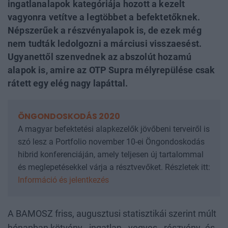
ingatlanalapok kategóriája hozott a kezelt
vagyonra vetítve a legtöbbet a befektetőknek.
Népszerűek a részvényalapok is, de ezek még
nem tudták ledolgozni a márciusi visszaesést.
Ugyanettől szenvednek az abszolút hozamú
alapok is, amire az OTP Supra mélyrepülése csak
rátett egy elég nagy lapáttal.
ÖNGONDOSKODÁS 2020
A magyar befektetési alapkezelők jövőbeni terveiről is
szó lesz a Portfolio november 10-ei Öngondoskodás
hibrid konferenciáján, amely teljesen új tartalommal
és meglepetésekkel várja a résztvevőket. Részletek itt:
Információ és jelentkezés
A BAMOSZ friss, augusztusi statisztikái szerint múlt
hónapban kötvény-, ingatlan-, vegyes-, részvény- és