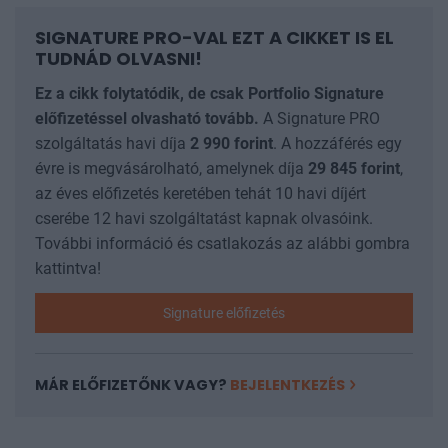
SIGNATURE PRO-VAL EZT A CIKKET IS EL
TUDNÁD OLVASNI!
Ez a cikk folytatódik, de csak Portfolio Signature
előfizetéssel olvasható tovább.
A Signature PRO
szolgáltatás havi díja
2 990
forint
. A hozzáférés egy
évre is megvásárolható, amelynek díja
29 845
forint
,
az éves előfizetés keretében tehát 10 havi díjért
cserébe 12 havi szolgáltatást kapnak olvasóink.
További információ és csatlakozás az alábbi gombra
kattintva!
Signature előfizetés
MÁR ELŐFIZETŐNK VAGY?
BEJELENTKEZÉS