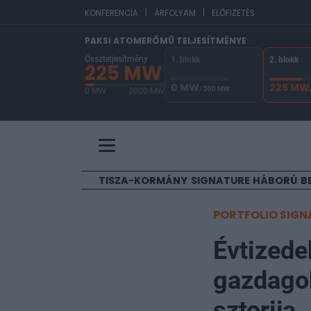
|
|
EUR/
KONFERENCIA
ÁRFOLYAM
ELŐFIZETÉS
PAKSI ATOMERŐMŰ TELJESÍTMÉNYE
Összteljesítmény
1. blokk
2. blokk
225 MW
0 MW
225 MW
/ 500 MW
0 MW
2000 MW
A Paksi Atomerőmű összteljesítménye 225 MW. 
TISZA-KORMÁNY
SIGNATURE
HÁBORÚ
B
PORTFOLIO SIGN
Évtizede
gazdagok
sztorija