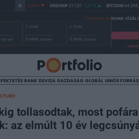
HUF
365,27
-0,04%
USD/HUF
317,01
0,01%
BITCOIN
64 298,7
DUNA VÍZÁL
Mit jelent ez?
3. blokk
4. blokk
0 MW
0 MW
/ 500 MW
/ 500 MW
/ 500 MW
-144c
A Duna vízállása Paksnál -128 cm. A biztonsági határ -144 cm,
EFEKTETÉS
BANK
DEVIZA
GAZDASÁG
GLOBÁL
UNIÓS FORRÁ
ATURE
kig tollasodtak, most pofára
: az elmúlt 10 év legcsúny