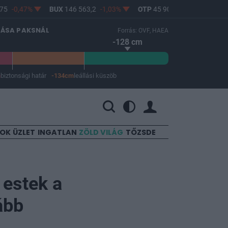
5
-0,47%
BUX
146 563,2
-1,03%
OTP
45 900
-1,82%
MOL
LÁSA PAKSNÁL
Forrás: OVF, HAEA
-128 cm
m
biztonsági határ
-134cm
leállási küszöb
 a leállási küszöb -134 cm.
SOK
ÜZLET
INGATLAN
ZÖLD VILÁG
TŐZSDE
 estek a
ább