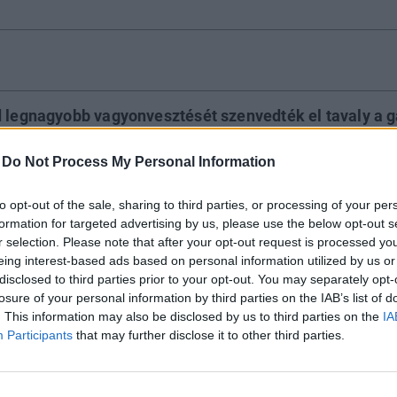
d legnagyobb vagyonvesztését szenvedték el tavaly a 
még a számuk is csökkent. A Capgemini friss elemzése
záma esett vissza leginkább, ezzel párhuzamosan éve
-
Do Not Process My Personal Information
 a készpénztartásban. A tanulmány rávilágít arra is, h
to opt-out of the sale, sharing to third parties, or processing of your per
j vagyonszegmensnek teremt lehetőséget a felemelked
formation for targeted advertising by us, please use the below opt-out s
r selection. Please note that after your opt-out request is processed y
eing interest-based ads based on personal information utilized by us or
ized legnagyobb vagyonvesztése
disclosed to third parties prior to your opt-out. You may separately opt-
losure of your personal information by third parties on the IAB’s list of
. This information may also be disclosed by us to third parties on the
IA
2022-nek a gazdagok vagyona szempontjából is: míg 2021
Participants
that may further disclose it to other third parties.
kai válságok, piaci visszaesések és megugró infláció hat
lág vagyonosabb rétegének a vagyona
. Mindennek az let