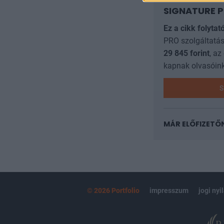
SIGNATURE P
Ez a cikk folytat
PRO szolgáltatás
29 845
forint
, az
kapnak olvasóink
S
MÁR ELŐFIZETŐ
© 2026 Portfolio
impresszum
jogi nyi