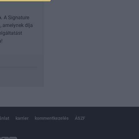
b.
A Signature
, amelynek díja
olgáltatást
a!
ánlat
karrier
kommentkezelés
ÁSZF