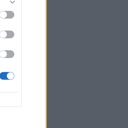
AL RENDELKEZŐK
LMÚLT
lesz a Portfolio
aradj le róla,
 részvénypiaci
.