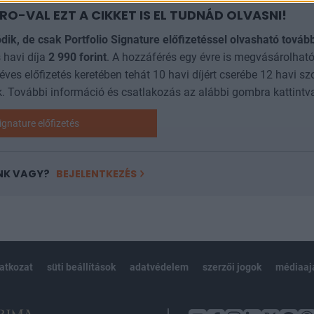
RO-VAL EZT A CIKKET IS EL TUDNÁD OLVASNI!
ódik, de csak Portfolio Signature előfizetéssel olvasható továb
 havi díja
2 990
forint
. A hozzáférés egy évre is megvásárolható
 éves előfizetés keretében tehát 10 havi díjért cserébe 12 havi sz
. További információ és csatlakozás az alábbi gombra kattintv
ignature előfizetés
NK VAGY?
BEJELENTKEZÉS
latkozat
süti beállítások
adatvédelem
szerzői jogok
médiaaj