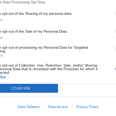
l Data Processing Opt Outs
-KAL CSÖKKENT A LEGALÁBB EGYMILLIÓ DOLLÁRR
o opt-out of the Sharing of my personal data.
In
A, AMI A LEGMEREDEKEBB VISSZAESÉS VOLT AZ E
o opt-out of the Sale of my Personal Data.
In
to opt-out of processing my Personal Data for Targeted
FUTURE OF FINANCE 2023
ing.
A vagyonkezelés jövőjéről és a megváltozott igényekről is szó 
In
szeptember 20-ai Future of Finance 2023 konferenciáján. Ne m
o opt-out of Collection, Use, Retention, Sale, and/or Sharing
jelentkezz már most!
ersonal Data that Is Unrelated with the Purposes for which it
lected.
Információ és jelentkezés
Out
CONFIRM
yonok Észak-Amerikában vannak, annak ellenére, hogy a
 gazdagok vagyonát sem kímélte, és 7,4%-kal esett vissza
Data Deletion
Data Access
Privacy Policy