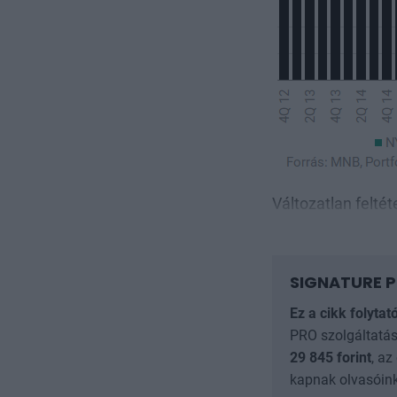
Változatlan feltét
SIGNATURE P
Ez a cikk folytat
PRO szolgáltatás
29 845
forint
, az
kapnak olvasóink