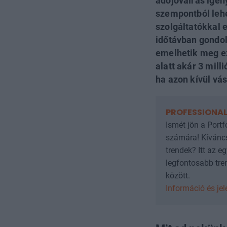
adójóváírás igény
szempontból lehe
szolgáltatókkal e
időtávban gondol
emelhetik meg ez
alatt akár 3 mill
ha azon kívül vás
PROFESSIONAL
Ismét jön a Port
számára! Kíváncs
trendek? Itt az e
legfontosabb tren
között.
Információ és je