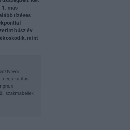
nt összegben. Két
: 1. más
alább tízéves
ékponttal
zerint húsz év
arékoskodik, mint
résztvevői
s megtakarítási
ngre, a
nül, szakmabeliek