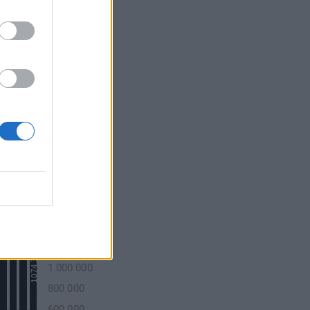
kizárólag
ági számlája
ámlák
 a
kincstár
hoz
lgáltatóknál
tenni.