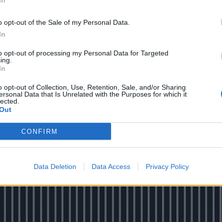
In
 hátrány és ellenérv lehet persze az, hogy a kincstárnál
ásárolható
a NYESZ-re.
o opt-out of the Sale of my Personal Data.
In
ak egy adókedvezményre jogosító nyugdíj-előtakarékoss
alakinek egyetlen szolgáltatónál, de lehetőség van a sz
to opt-out of processing my Personal Data for Targeted
ing.
a. Ha a díjmentes szolgáltatás igénybevétele érdekében
In
 számláját, akkor ezt gyors körképünk alapján a piaci szo
o opt-out of Collection, Use, Retention, Sale, and/or Sharing
t)onként jellemzően néhány ezer forintos díjjal tudja meg
ersonal Data that Is Unrelated with the Purposes for which it
lected.
Out
CONFIRM
Data Deletion
Data Access
Privacy Policy