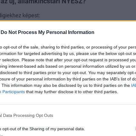
 az új, államkincstári NYESZ?
igiekhez képest:
entes NYESZ
: ahogy a normál állampapír-tranzakciók utá
-
Do Not Process My Personal Information
 a NYESZ-en végrehajtott tranzakciók után sem számít fel
ás szolgáltatónál 1. a jóváírt éves átlagos állomány 1
to opt-out of the sale, sharing to third parties, or processing of your per
formation for targeted advertising by us, please use the below opt-out s
ább 2000 forint számlavezetési díjat kell fizetni (több hel
r selection. Please note that after your opt-out request is processed y
, illetve külön állományi díjjal találkozhatunk), továbbá 2
eing interest-based ads based on personal information utilized by us or
 számla szokásos ügyleti költségeivel megegyező, értékpap
disclosed to third parties prior to your opt-out. You may separately opt-
losure of your personal information by third parties on the IAB’s list of
hány tized százalékos tranzakciós költségekkel is számoln
. This information may also be disclosed by us to third parties on the
IA
 alapján tett befektetést, amely mindenhol díjmentes),
Participants
that may further disclose it to other third parties.
= magasabb hozam
: aki eddig is a Magyar Államkincstárn
e nem vett igénybe utána adójóváírást, viszont fizet sze
l Data Processing Opt Outs
, az az ezután érvényesíthető 20%-os adójóváírás rév
 el,
o opt-out of the Sharing of my personal data.