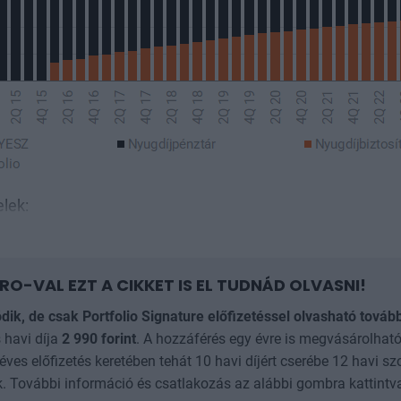
elek:
RO-VAL EZT A CIKKET IS EL TUDNÁD OLVASNI!
ódik, de csak Portfolio Signature előfizetéssel olvasható továb
 havi díja
2 990
forint
. A hozzáférés egy évre is megvásárolható
 éves előfizetés keretében tehát 10 havi díjért cserébe 12 havi sz
. További információ és csatlakozás az alábbi gombra kattintv