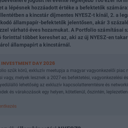
bevételére jogosít fel évente legfeljebb 100 ezer fori
t a lépésnek hozzáadott értéke a befektetők számára
llentétben a kincstár díjmentes NYESZ-t kínál, 2. a leg
kodó állampapír-befektetők jelentősen, akár 3 százal
zel várható éves hozamukat. A Portfolio számításai s
ió forinttal többet kereshet az, aki az új NYESZ-en tak
árol állampapírt a kincstárnál.
 INVESTMENT DAY 2026
folio szűk körű, exkluzív meetupja a magyar vagyonkezelői piac 
i vagy, melyek lesznek a 2027-es befektetési, vagyonkezelési é
gyedülálló lehetőség az exkluzív kapcsolatteremtésre és networki
dek és várakozások egy helyen, kötetlenül, őszintén, leplezetle
lentkezés