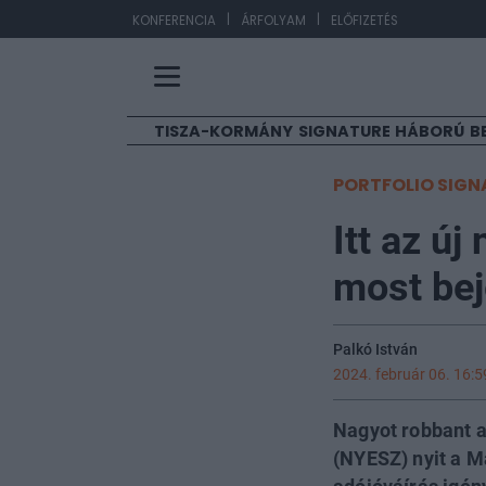
|
|
EUR
KONFERENCIA
ÁRFOLYAM
ELŐFIZETÉS
TISZA-KORMÁNY
SIGNATURE
HÁBORÚ
B
PORTFOLIO SIGN
Itt az új
most bej
Palkó István
2024. február 06. 16:5
Nagyot robbant a
(NYESZ) nyit a M