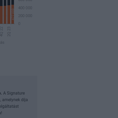
b.
A Signature
, amelynek díja
olgáltatást
a!