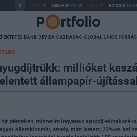
/HUF
363,17
-0,61%
USD/HUF
314,20
-0,87%
BITCOIN
64 890,
EFEKTETÉS
BANK
DEVIZA
GAZDASÁG
GLOBÁL
UNIÓS FORRÁ
ATURE
 nyugdíjtrükk: milliókat kasz
elentett állampapír-újítássa
9
 hír pénteken, miszerint ingyenes nyugdíj-előtakarék
agyar Államkincstár, amely, mint ismert, 20%-os befi