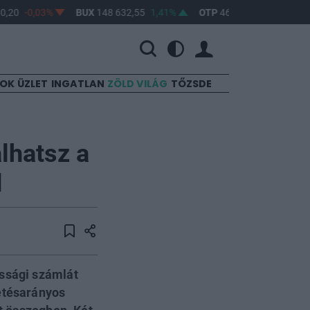
20
-0,03%
BUX
148 632,55
1,41%
OTP
46 890
2,16%
MO
SOK
ÜZLET
INGATLAN
ZÖLD VILÁG
TŐZSDE
álhatsz a
l
ossági számlát
zetésarányos