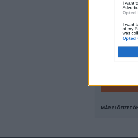
I want 
Advertis
Opted 
KEDVES OLV
I want t
A keresett cikk 
of my P
was col
regisztrációhoz k
Opted 
Az előfizetés a k
Portfolio.hu
Kötéslisták:
kötéslistái
MÁR ELŐFIZETŐ