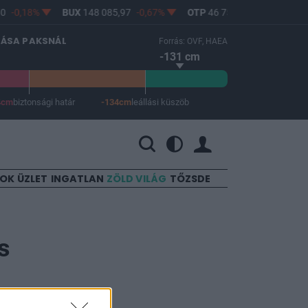
-0,18%
BUX
148 085,97
-0,67%
OTP
46 750
-1,06%
MO
LÁSA PAKSNÁL
Forrás: OVF, HAEA
-131 cm
4cm
biztonsági határ
-134cm
leállási küszöb
 a leállási küszöb -134 cm.
SOK
ÜZLET
INGATLAN
ZÖLD VILÁG
TŐZSDE
s