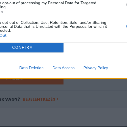
to opt-out of processing my Personal Data for Targeted
ing.
In
ASÓNK!
o opt-out of Collection, Use, Retention, Sale, and/or Sharing
a portfolio.hu hírarchívumához tartozik, melynek olvasása előf
ersonal Data that Is Unrelated with the Purposes for which it
lected.
ötött.
Out
övetkezőket tartalmazza:
CONFIRM
 teljes cikkarchívum
 BÉT elmúlt 2 év napon belüli
Data Deletion
Data Access
Privacy Policy
Előfizetés
NK VAGY?
BEJELENTKEZÉS