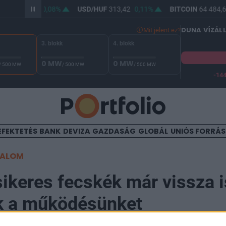
HUF
362,03
0,08%
USD/HUF
313,42
0,11%
BITCOIN
64 484,60
DUNA VÍZÁL
Mit jelent ez?
3. blokk
4. blokk
0 MW
0 MW
/ 500 MW
/ 500 MW
/ 500 MW
-14
A Duna vízállása Paksnál -131 cm. A biztonsági határ -144 cm,
EFEKTETÉS
BANK
DEVIZA
GAZDASÁG
GLOBÁL
UNIÓS FORRÁ
TALOM
sikeres fecskék már vissza i
k a működésünket