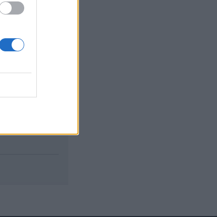
izetéses