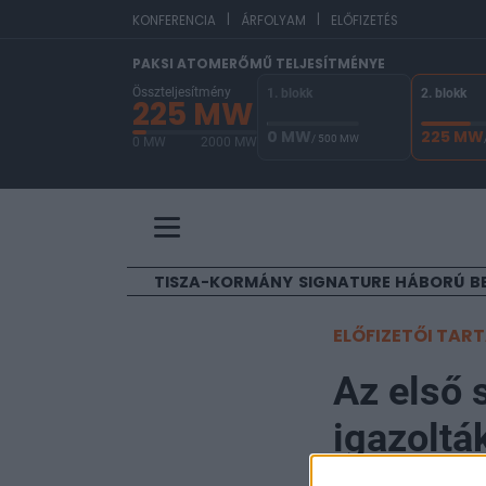
|
|
EUR/
KONFERENCIA
ÁRFOLYAM
ELŐFIZETÉS
PAKSI ATOMERŐMŰ TELJESÍTMÉNYE
Összteljesítmény
1. blokk
2. blokk
225 MW
0 MW
225 MW
/ 500 MW
0 MW
2000 MW
A Paksi Atomerőmű összteljesítménye 225 MW. 
TISZA-KORMÁNY
SIGNATURE
HÁBORÚ
B
ELŐFIZETŐI TAR
Az első 
igazoltá