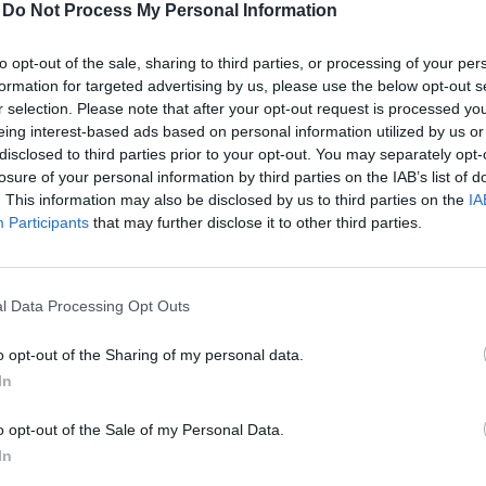
-
Do Not Process My Personal Information
to opt-out of the sale, sharing to third parties, or processing of your per
formation for targeted advertising by us, please use the below opt-out s
d a hazai gazdaság számára a vállalatok tőkeellátotts
r selection. Please note that after your opt-out request is processed y
 számának növelése és ebben kíván segítséget nyújtan
eing interest-based ads based on personal information utilized by us or
, amely a Nemzeti Tőkeholding felügyelete mellett m
disclosed to third parties prior to your opt-out. You may separately opt-
losure of your personal information by third parties on the IAB’s list of
zelő vezérigazgató-helyettese a Portfolio-nak adott in
. This information may also be disclosed by us to third parties on the
IA
k kezelt alapok fókuszáról, céljairól, és kiemelte: már 
Participants
that may further disclose it to other third parties.
dedikáltan érettebb vállalatokkal foglalkoznak. Csak
tnyi új befektetési lehetőséget vizsgáltak már meg. A 
aluk megvalósított tőkebefektetések nemcsak üzletileg
l Data Processing Opt Outs
 fontosak, cél ugyanis, hogy a sikeres hazai cégek mag
 gerincét adják a magyar gazdaságnak.
o opt-out of the Sharing of my personal data.
In
, hogy a Nemzeti Tőkeholdingon belül hol és milyen feladatokka
emzeti Tőkeholdingnak az állami tőkealapok tekintetében több 
o opt-out of the Sale of my Personal Data.
felügyeli a hozzá tartozó alapokat, másrészt fejleszti a tőkepiaco
In
ramokat indít és új eszközöket emel be a rendszerbe....