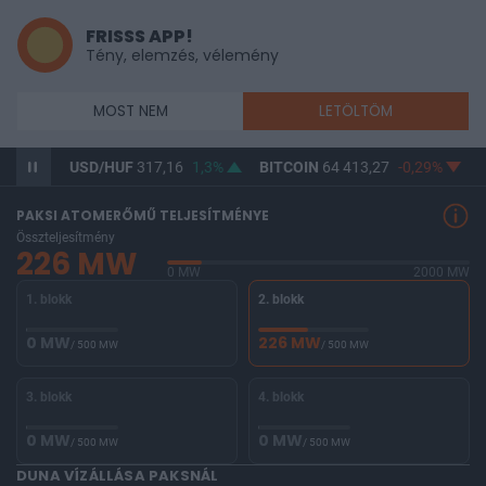
FRISSS APP!
Tény, elemzés, vélemény
MOST NEM
LETÖLTÖM
,02%
USD/HUF
317,16
1,3%
BITCOIN
64 413,27
-0,29%
B
PAKSI ATOMERŐMŰ TELJESÍTMÉNYE
Összteljesítmény
226 MW
0 MW
2000 MW
1. blokk
2. blokk
0 MW
226 MW
/ 500 MW
/ 500 MW
3. blokk
4. blokk
0 MW
0 MW
/ 500 MW
/ 500 MW
DUNA VÍZÁLLÁSA PAKSNÁL