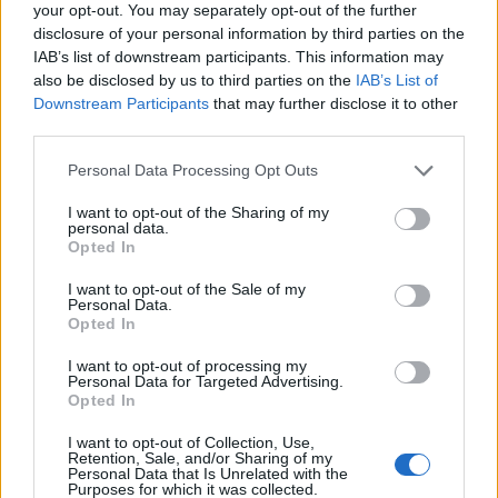
your opt-out. You may separately opt-out of the further
adókkal sújtják a szupergazdagokat. Az új terv
disclosure of your personal information by third parties on the
szerint a vagyonos kínaiaknak a tengerentúli
IAB’s list of downstream participants. This information may
befektetéseikből származó nyereségekre kellene
also be disclosed by us to third parties on the
IAB’s List of
több adót fizetniük – írja a Bloomberg.
Downstream Participants
that may further disclose it to other
third parties.
Professional Investment Day 2026Ismét jön a Portfolio
Personal Data Processing Opt Outs
szűk körű, exkluzív meetupja a magyar vagyonkezelői piac
résztvevői számára! Kíváncsi vagy, melyek lesznek a 2027-
I want to opt-out of the Sharing of my
personal data.
es befektetési, vagyonkezelési és megtakarítási trendek? Itt
Opted In
az egyedülálló lehetőség az exkluzív kapcsolatteremtésre
és networkingre, a legfontosabb trendek és várakozások
I want to opt-out of the Sale of my
Personal Data.
egy helyen, kötetlenül, őszintén...
Opted In
I want to opt-out of processing my
Personal Data for Targeted Advertising.
KEDVES OLVASÓNK!
Opted In
A keresett cikk a portfolio.hu hírarchívumához
I want to opt-out of Collection, Use,
tartozik, melynek olvasása előfizetéses
Retention, Sale, and/or Sharing of my
Personal Data that Is Unrelated with the
regisztrációhoz kötött.
Purposes for which it was collected.