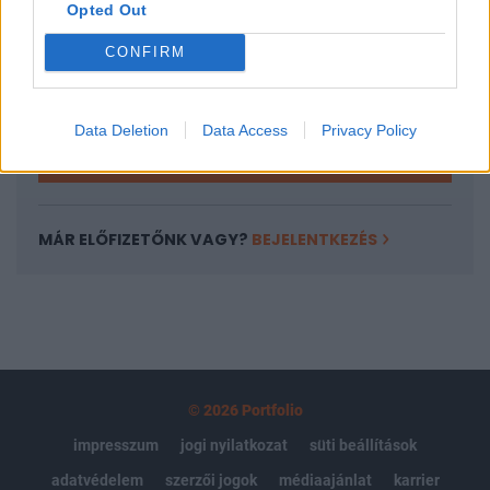
Opted Out
Az előfizetés a következőket tartalmazza:
Portfolio.hu teljes cikkarchívum
CONFIRM
Kötéslisták: BÉT elmúlt 2 év napon belüli
kötéslistái
Data Deletion
Data Access
Privacy Policy
Előfizetés
MÁR ELŐFIZETŐNK VAGY?
BEJELENTKEZÉS
© 2026 Portfolio
impresszum
jogi nyilatkozat
süti beállítások
adatvédelem
szerzői jogok
médiaajánlat
karrier