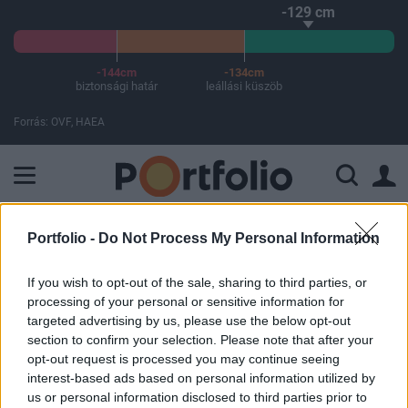
-129 cm
-144cm
-134cm
biztonsági határ
leállási küszöb
Forrás: OVF, HAEA
A Paksi Atomerőmű összteljesítménye 226 MW. A Duna vízállá
Portfolio -
Do Not Process My Personal Information
ELŐFIZETŐI TARTALOM
Üldözőbe vette a gazdagokat Kína
If you wish to opt-out of the sale, sharing to third parties, or
processing of your personal or sensitive information for
targeted advertising by us, please use the below opt-out
Portfolio
section to confirm your selection. Please note that after your
2024. október 15. 14:04
opt-out request is processed you may continue seeing
interest-based ads based on personal information utilized by
us or personal information disclosed to third parties prior to
Kína is beáll azon országok sorába, amelyek extra