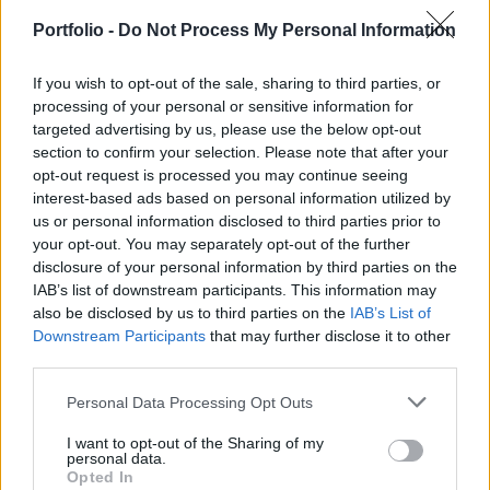
befektetési ötleteket, november 6-án jön a Portfolio
Investment Day 2024. Most érdemes jelentkezni!
Portfolio -
Do Not Process My Personal Information
Információ és jelentkezés
If you wish to opt-out of the sale, sharing to third parties, or
processing of your personal or sensitive information for
targeted advertising by us, please use the below opt-out
Miért pont a Trump Media?
section to confirm your selection. Please note that after your
opt-out request is processed you may continue seeing
Még március végén
került pont
egy 29 hónapig tartó
interest-based ads based on personal information utilized by
us or personal information disclosed to third parties prior to
fúziós folyamat végére, aminek köszönhetően
your opt-out. You may separately opt-out of the further
tőzsdére került Donald Trump közösségi oldalát
disclosure of your personal information by third parties on the
üzemeltető cége, a Trump Media. A vállalat a
IAB’s list of downstream participants. This information may
also be disclosed by us to third parties on the
IAB’s List of
republikánus elnökjelölt nevével fémjelzett Truth
Downstream Participants
that may further disclose it to other
Social közösségi médiaplatformot működteti, amely
third parties.
Trump fő kommunikációs platformja a támogatók
Personal Data Processing Opt Outs
elérésében és a kritikusok elleni fellépésben.
Ennek ismeretében az elemzők szerint a Trump
I want to opt-out of the Sharing of my
personal data.
Media tőzsdére lépése sok szempontból egy
Opted In