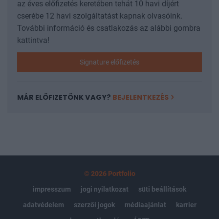
az éves előfizetés keretében tehát 10 havi díjért
cserébe 12 havi szolgáltatást kapnak olvasóink.
További információ és csatlakozás az alábbi gombra
kattintva!
Signature előfizetés
MÁR ELŐFIZETŐNK VAGY?
BEJELENTKEZÉS
© 2026 Portfolio
impresszum
jogi nyilatkozat
süti beállítások
adatvédelem
szerzői jogok
médiaajánlat
karrier