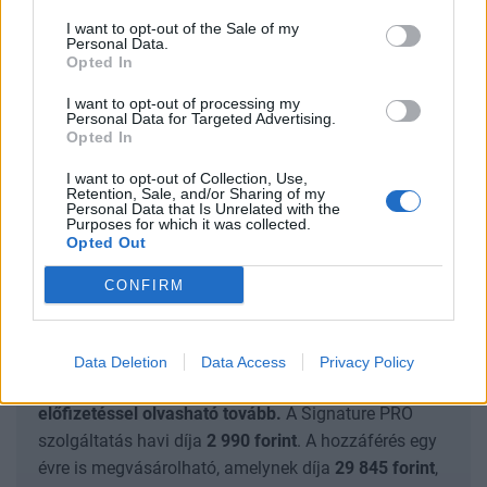
többmilliárd dolláros fogadás volt egy második
I want to opt-out of the Sale of my
Trump-elnökségre.
Personal Data.
Opted In
A fentiek ismeretében
I want to opt-out of processing my
Personal Data for Targeted Advertising.
Opted In
A TRUMP MEDIA RÉSZVÉNYEIRE EGYSZERŰEN
I want to opt-out of Collection, Use,
CSAK A POTENCIÁLIS TRUMP-GYŐZELEM
Retention, Sale, and/or Sharing of my
Personal Data that Is Unrelated with the
PROXYJAKÉNT TEKINTENEK A BEFEKTETŐK,
Purposes for which it was collected.
Opted Out
CONFIRM
SIGNATURE PRO-VAL EZT A CIKKET IS EL
TUDNÁD OLVASNI!
Data Deletion
Data Access
Privacy Policy
Ez a cikk folytatódik, de csak Portfolio Signature
előfizetéssel olvasható tovább.
A Signature PRO
szolgáltatás havi díja
2 990
forint
. A hozzáférés egy
évre is megvásárolható, amelynek díja
29 845
forint
,