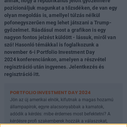
annak, hogy a republikánus jelölt győzelmére
pozícionáljuk magunkat a tőzsdéken, de van egy
olyan megoldás is, amellyel túlzás nélkül
pofonegyszerűen meg lehet játszani a Trump-
győzelmet. Ráadásul most a grafikon is egy
nagyon fontos jelzést küldött - lássuk, miről van
szó! Hasonló témákkal is foglalkozunk a
november 6-i Portfolio Investment Day
2024 konferenciánkon, amelyen a részvétel
regisztráció után ingyenes. Jelentkezés és
regisztráció itt.
PORTFOLIO INVESTMENT DAY 2024
Jön az új amerikai elnök, kifutnak a magas hozamú
állampapírok, egyre alacsonyabbak a kamatok,
adódik a kérdés: mibe érdemes most befektetni? A
kérdésre profi szakemberek hozzák a válaszokat,