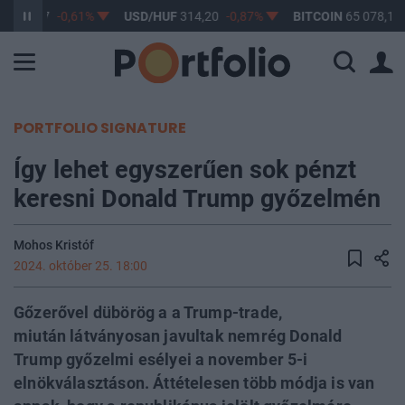
F
363,17
-0,61%
USD/HUF
314,20
-0,87%
BITCOIN
65 078,11
PORTFOLIO SIGNATURE
Így lehet egyszerűen sok pénzt
keresni Donald Trump győzelmén
Mohos Kristóf
2024. október 25. 18:00
Gőzerővel dübörög a a Trump-trade,
miután látványosan javultak nemrég Donald
Trump győzelmi esélyei a november 5-i
elnökválasztáson. Áttételesen több módja is van