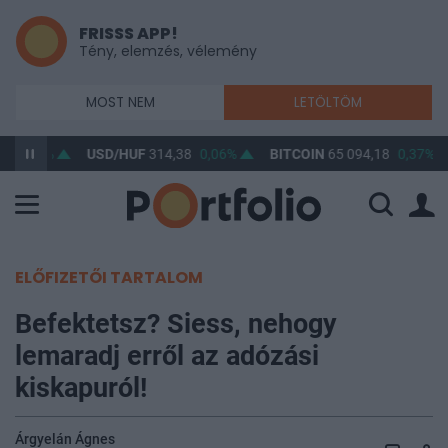
FRISSS APP!
Tény, elemzés, vélemény
MOST NEM
LETÖLTÖM
6
0,02%
USD/HUF
314,38
0,06%
BITCOIN
65 094,18
0,37%
ELŐFIZETŐI TARTALOM
Befektetsz? Siess, nehogy
lemaradj erről az adózási
kiskapuról!
Árgyelán Ágnes