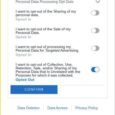
Personal Data Processing Opt Outs
I want to opt-out of the Sharing of my
KEDVES OLVASÓNK!
personal data.
Opted In
A keresett cikk a portfolio.hu hírarchívumához
tartozik, melynek olvasása előfizetéses
I want to opt-out of the Sale of my
Personal Data.
regisztrációhoz kötött.
Opted In
Az előfizetés a következőket tartalmazza:
I want to opt-out of processing my
Personal Data for Targeted Advertising.
Portfolio.hu teljes cikkarchívum
Opted In
Kötéslisták: BÉT elmúlt 2 év napon belüli
kötéslistái
I want to opt-out of Collection, Use,
Retention, Sale, and/or Sharing of my
Personal Data that Is Unrelated with the
Purposes for which it was collected.
Előfizetés
Opted Out
CONFIRM
MÁR ELŐFIZETŐNK VAGY?
BEJELENTKEZÉS
Data Deletion
Data Access
Privacy Policy