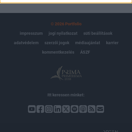
© 2026 Portfolio
impresszum
jogi nyilatkozat
süti beállítások
adatvédelem
szerzői jogok
médiaajánlat
karrier
kommentkezelés
ÁSZF
Itt keressen minket: