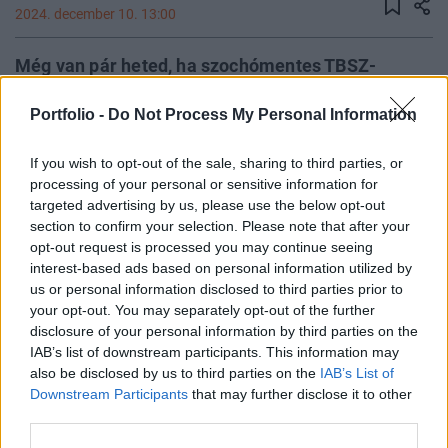
2024. december 10. 13:00
Még van pár heted, ha szochómentes TBSZ-
számlát nyitnál, így megúszva akár rövid távú
Portfolio -
Do Not Process My Personal Information
befektetésnél is ezt az adófizetési
kötelezettséget. A szigorúbb szabályok január 1-
If you wish to opt-out of the sale, sharing to third parties, or
től lépnek érvénybe, így aki mentesülni szeretne a
processing of your personal or sensitive information for
13%-os szochótól, annak mielőbb lépnie kell. Az
targeted advertising by us, please use the below opt-out
állampapíroknál faramuci helyzet van, ott nem árt
section to confirm your selection. Please note that after your
résen lenni.
opt-out request is processed you may continue seeing
interest-based ads based on personal information utilized by
us or personal information disclosed to third parties prior to
2025: új aranykort vagy vámháborút hoz Trump nekünk?A
your opt-out. You may separately opt-out of the further
magyar gazdasági kilátásokról, a forintárfolyam várható
disclosure of your personal information by third parties on the
alakulásáról, a befektetési lehetőségekről lesz szó
IAB’s list of downstream participants. This information may
decemberi eseményünkön, ahol a szakértők Donald Trump
also be disclosed by us to third parties on the
IAB’s List of
visszatérésének lehetséges gazdasági hatásait ismertetik
Downstream Participants
that may further disclose it to other
majd.Információ és jelentkezés Mi volt eddig, és mi
third parties.
változik? Az ünnepek miatt már csak...