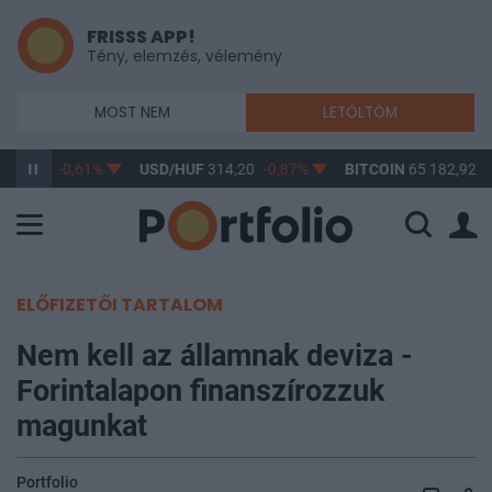
FRISSS APP!
Tény, elemzés, vélemény
MOST NEM
LETÖLTÖM
363,17
-0,61%
USD/HUF
314,20
-0,87%
BITCOIN
65 182,92
0
ELŐFIZETŐI TARTALOM
Nem kell az államnak deviza -
Forintalapon finanszírozzuk
magunkat
Portfolio