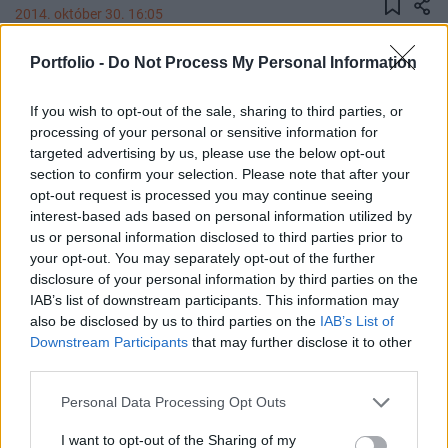
2014. október 30. 16:05
Portfolio -
Do Not Process My Personal Information
A jövőre lejáró 2,5 milliárd eurós összegű
devizaadósságunkat elsődlegesen forintalapon
If you wish to opt-out of the sale, sharing to third parties, or
fogjuk újrafinanszírozni - derült ki a ma benyújtott
processing of your personal or sensitive information for
2015-ös költségvetési törvényjavaslatból.
targeted advertising by us, please use the below opt-out
section to confirm your selection. Please note that after your
Ahogy korábbról már ismert volt a cél: Magyarország
opt-out request is processed you may continue seeing
csökkenteni akarja az államadósságának a devizaarányát,
interest-based ads based on personal information utilized by
ami jelenleg 40 százalék körül van. Emiatt pedig deklarált
us or personal information disclosed to third parties prior to
your opt-out. You may separately opt-out of the further
célja, hogy nem ad el újabb devizakötvényeket, és a
disclosure of your personal information by third parties on the
finanszírozást forint alapon oldja meg. Utoljára 2014
IAB’s list of downstream participants. This information may
márciusában értékesítettünk devizakötvényeket a
also be disclosed by us to third parties on the
IAB’s List of
nemzetközi kötvénypiacon. Jövőre 2,5 milliárd...
Downstream Participants
that may further disclose it to other
third parties.
KEDVES OLVASÓNK!
Personal Data Processing Opt Outs
A keresett cikk a portfolio.hu hírarchívumához
I want to opt-out of the Sharing of my