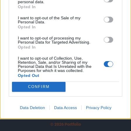
personal data.
tartozik, melynek olvasása előfizetéses
Opted In
regisztrációhoz kötött.
I want to opt-out of the Sale of my
Az előfizetés a következőket tartalmazza:
Personal Data.
Opted In
Portfolio.hu teljes cikkarchívum
Kötéslisták: BÉT elmúlt 2 év napon belüli
I want to opt-out of processing my
Personal Data for Targeted Advertising.
kötéslistái
Opted In
Előfizetés
I want to opt-out of Collection, Use,
Retention, Sale, and/or Sharing of my
Personal Data that Is Unrelated with the
Purposes for which it was collected.
Opted Out
MÁR ELŐFIZETŐNK VAGY?
BEJELENTKEZÉS
CONFIRM
Data Deletion
Data Access
Privacy Policy
© 2026 Portfolio