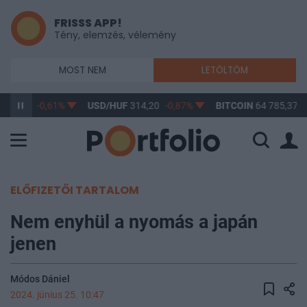
FRISSS APP!
Tény, elemzés, vélemény
MOST NEM
LETÖLTÖM
363,17
-0,61%
USD/HUF
314,20
-0,87%
BITCOIN
64 785,37
-
ELŐFIZETŐI TARTALOM
Nem enyhül a nyomás a japán
jenen
Módos Dániel
2024. június 25. 10:47