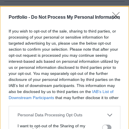
1986 óta nem látott szintekre értékelődhet le a
japán jen az amerikai dollárral szemben, ha a
Portfolio -
Do Not Process My Personal Information
japán jegybank nem talál ki valamit. Piaci
If you wish to opt-out of the sale, sharing to third parties, or
szereplők szerint a rövid távú jen intervenció
processing of your personal or sensitive information for
hatástalan maradhat.
targeted advertising by us, please use the below opt-out
section to confirm your selection. Please note that after your
Piaci szereplők szerint 1986 óta nem látott szintekre, akár
opt-out request is processed you may continue seeing
170-ig is gyengülhet a jen a dollárral szemben. Egyelőre
interest-based ads based on personal information utilized by
nem látni olyan eseményt, ami érdemben megtudná
us or personal information disclosed to third parties prior to
változtatni a hangulatot a jennel szemben. Az eddigi
your opt-out. You may separately opt-out of the further
disclosure of your personal information by third parties on the
kisebb összegű, jen intervenciók nem voltak hatásos és a
IAB’s list of downstream participants. This information may
deviza már 12%-ot gyengült idén a dollárral szemben.
also be disclosed by us to third parties on the
IAB’s List of
Április, májusban több, mint 60 milliárd dollár...
Downstream Participants
that may further disclose it to other
third parties.
KEDVES OLVASÓNK!
Personal Data Processing Opt Outs
A keresett cikk a portfolio.hu hírarchívumához
I want to opt-out of the Sharing of my