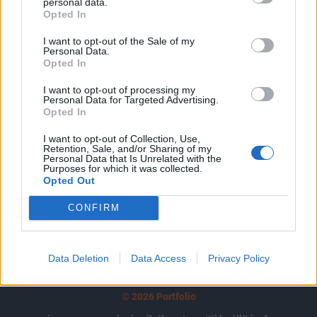
tartozik, melynek olvasása előfizetéses
personal data.
Opted In
regisztrációhoz kötött.
I want to opt-out of the Sale of my
Az előfizetés a következőket tartalmazza:
Personal Data.
Opted In
Portfolio.hu teljes cikkarchívum
Kötéslisták: BÉT elmúlt 2 év napon belüli
I want to opt-out of processing my
kötéslistái
Personal Data for Targeted Advertising.
Opted In
Előfizetés
I want to opt-out of Collection, Use,
Retention, Sale, and/or Sharing of my
Personal Data that Is Unrelated with the
Purposes for which it was collected.
Opted Out
MÁR ELŐFIZETŐNK VAGY?
BEJELENTKEZÉS
CONFIRM
Data Deletion
Data Access
Privacy Policy
© 2026 Portfolio