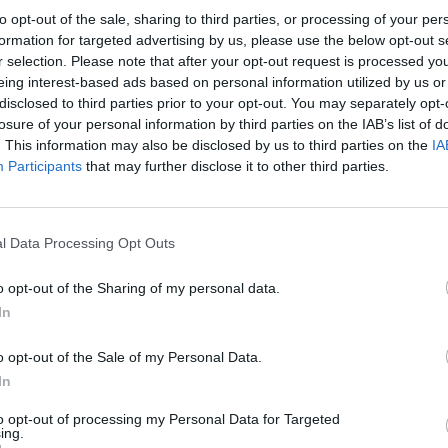
to opt-out of the sale, sharing to third parties, or processing of your per
4
formation for targeted advertising by us, please use the below opt-out s
r selection. Please note that after your opt-out request is processed y
eing interest-based ads based on personal information utilized by us or
zétett 203.9 millióról 190.2 millió euróra módosította
disclosed to third parties prior to your opt-out. You may separately opt-
atal a novemberi külkereskedelmi mérleg hiányát. Az év
losure of your personal information by third parties on the IAB’s list of
kumulált deficit 2595 millió eurót tett ki, ami 1131 mil
. This information may also be disclosed by us to third parties on the
IA
z előző év azonos időszakának értéke. 2005. január-
Participants
that may further disclose it to other third parties.
zerint - a kivitel volumene 10%-kal, a behozatalé pedi
os időszakához képest. Folyó áras euróadatokból szá
kal bővült. A cserearány 2%-kal romlott.
l Data Processing Opt Outs
tok Az időszakon belül a forgalom első félévi növekedési ütemé
o opt-out of the Sharing of my personal data.
sen befolyásolták a csatlakozással összefüggésben jelentkező ú
In
mport olló kivitel javára történő szétnyílásában, és ezzel össze
o opt-out of the Sale of my Personal Data.
n mutatkoztak meg. (Az első félévben...
In
to opt-out of processing my Personal Data for Targeted
ASÓNK!
ing.