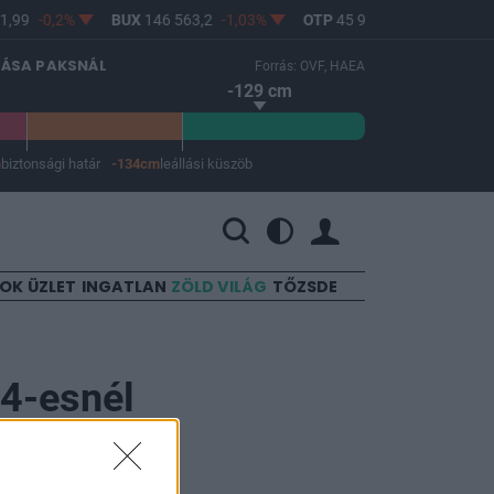
,99
-0,2%
BUX
146 563,2
-1,03%
OTP
45 900
-1,82%
MO
LÁSA PAKSNÁL
Forrás: OVF, HAEA
-129 cm
m
biztonsági határ
-134cm
leállási küszöb
 a leállási küszöb -134 cm.
SOK
ÜZLET
INGATLAN
ZÖLD VILÁG
TŐZSDE
04-esnél