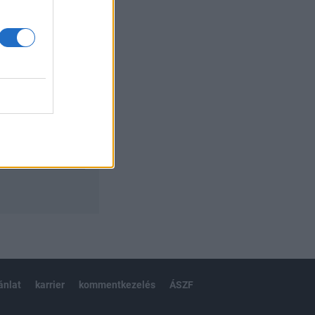
izetéses
ánlat
karrier
kommentkezelés
ÁSZF