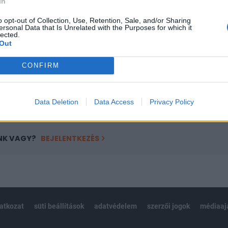
In
a portfolio.hu hírarchívumához tartozik, melynek olvasása előf
ötött.
o opt-out of Collection, Use, Retention, Sale, and/or Sharing
ersonal Data that Is Unrelated with the Purposes for which it
lected.
övetkezőket tartalmazza:
Out
 teljes cikkarchívum
 BÉT elmúlt 2 év napon belüli
CONFIRM
Előfizetés
Data Deletion
Data Access
Privacy Policy
NK VAGY?
BEJELENTKEZÉS
latkozat
süti beállítások
adatvédelem
szerzői jogok
médiaaj