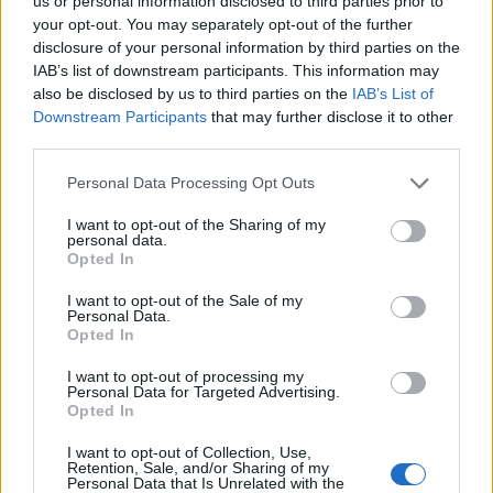
us or personal information disclosed to third parties prior to
your opt-out. You may separately opt-out of the further
nagyjából ez a két végletes vélemény alakult ki
disclosure of your personal information by third parties on the
Járai Zsigmondról, a 2001 óta hivatalban lévő, és
IAB’s list of downstream participants. This information may
hamarosan távozó jegybankelnökről. Ez alapján
also be disclosed by us to third parties on the
IAB’s List of
csak egy biztos: megosztó személyiség volt a
Downstream Participants
that may further disclose it to other
third parties.
monetáris politika vezetője. Nem csak a búcsú
okán, hanem emiatt is érdemes tehát mérleget
Personal Data Processing Opt Outs
készítenünk.
I want to opt-out of the Sharing of my
personal data.
Szempontok. A mérleghez érdemes megjegyezni, hogy
Opted In
Járai beiktatásától függetlenül 2001-től egészen új
működési környezetbe került a monetáris politika. Ez két
I want to opt-out of the Sale of my
Personal Data.
tényezőre vezethető vissza: 1. A jegybanktörvény uniós
Opted In
elvárásokhoz igazítása jegyében jelentősen megnőtt az
I want to opt-out of processing my
MNB függetlensége. Az infláció elleni küzdelmet a
Personal Data for Targeted Advertising.
monetáris politika első számú, minden mást...
Opted In
I want to opt-out of Collection, Use,
Retention, Sale, and/or Sharing of my
KEDVES OLVASÓNK!
Personal Data that Is Unrelated with the