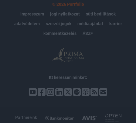
© 2026 Portfolio
impresszum
jogi nyilatkozat
süti beállítások
adatvédelem
szerzői jogok
médiaajánlat
karrier
kommentkezelés
ÁSZF
Itt keressen minket:
Partnereink