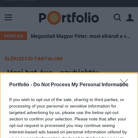
A Paksi Atomerőmű összteljesítménye 226 MW. A Duna vízállá
FONTOS
Megszólalt Magyar Péter: most elhárult a veszély, de Pakson újra pattanásig feszülhet a helyzet
ELŐFIZETŐI TARTALOM
Járai hat éve - szubjektív
értékelés
Portfolio -
Do Not Process My Personal Information
Madár István
If you wish to opt-out of the sale, sharing to third parties, or
2007. február 07. 11:40
processing of your personal or sensitive information for
targeted advertising by us, please use the below opt-out
section to confirm your selection. Please note that after your
Az ellenzéki pártokat kiszolgáló, dilettáns
opt-out request is processed you may continue seeing
vazallus, illetve az infláció letöréséért
interest-based ads based on personal information utilized by
elkötelezetten küzdő modern jegybankár -