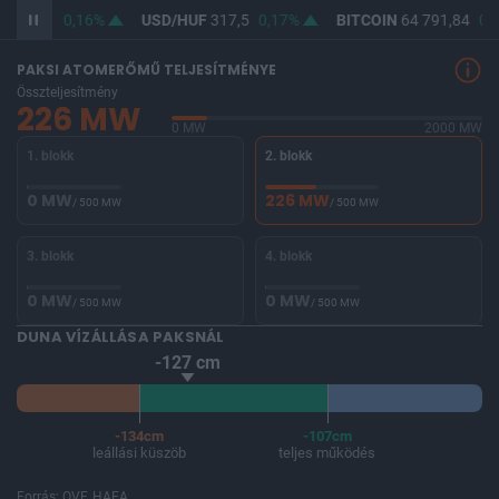
365,98
0,16%
USD/HUF
317,5
0,17%
BITCOIN
64 791,84
0,8
PAKSI ATOMERŐMŰ TELJESÍTMÉNYE
Összteljesítmény
226 MW
0 MW
2000 MW
1. blokk
2. blokk
0 MW
226 MW
/ 500 MW
/ 500 MW
3. blokk
4. blokk
0 MW
0 MW
/ 500 MW
/ 500 MW
DUNA VÍZÁLLÁSA PAKSNÁL
-127 cm
-134cm
-107cm
leállási küszöb
teljes működés
Forrás: OVF, HAEA