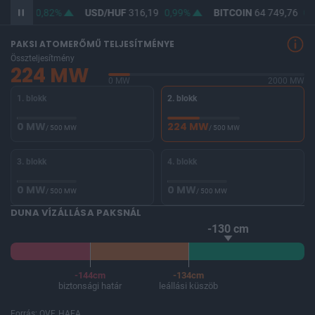
364,70
0,82%
USD/HUF
316,19
0,99%
BITCOIN
64 749,76
0,
PAKSI ATOMERŐMŰ TELJESÍTMÉNYE
Összteljesítmény
224 MW
0 MW
2000 MW
1. blokk
2. blokk
0 MW
224 MW
/ 500 MW
/ 500 MW
3. blokk
4. blokk
0 MW
0 MW
/ 500 MW
/ 500 MW
DUNA VÍZÁLLÁSA PAKSNÁL
-130 cm
-144cm
-134cm
biztonsági határ
leállási küszöb
Forrás: OVF, HAEA