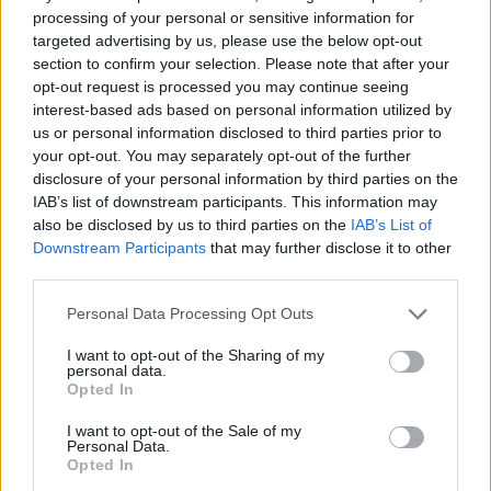
processing of your personal or sensitive information for
harmadik hónapban, holott a piac 6.5 millió
targeted advertising by us, please use the below opt-out
egységre számított a februári 6.68 millió egység
section to confirm your selection. Please note that after your
(eredeti adat: 6.69 millió egység) után. A 8.4%-os
opt-out request is processed you may continue seeing
februári értékesítéshez képest mért visszaesés
interest-based ads based on personal information utilized by
us or personal information disclosed to third parties prior to
1989 januárja óta a legnagyobb, de megjegyzendő,
your opt-out. You may separately opt-out of the further
hogy a második havi adat vártalanul kedvező adat
disclosure of your personal information by third parties on the
enyhe korrekciója várható volt. Az évesített
IAB’s list of downstream participants. This information may
értékesítési adat (6.12 millió) nominálisan 2003
also be disclosed by us to third parties on the
IAB’s List of
Downstream Participants
that may further disclose it to other
júniusa óta a legalacsonyabb. Az adatokat közlő
third parties.
Realtor úgy látja: a gyenge februári értékesítési
adatok a másodlagos jelzáloghitelezés területén
Personal Data Processing Opt Outs
mutatkozó problémákkal, illetve a januárhoz
I want to opt-out of the Sharing of my
képest hidegebbre fordult időjárással függnek
personal data.
Opted In
össze.
I want to opt-out of the Sale of my
A használtlakások értékesítési átlagára 0.3%-kal 217 ezer
Personal Data.
Opted In
dollárra csökkent, ami az ingatlanpiaci korrekció