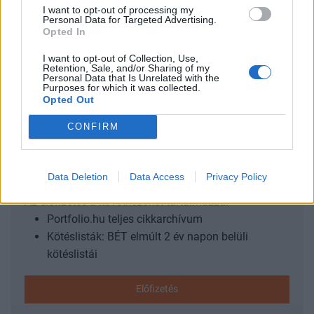
folytatódását jelzi. Az eladatlan lakások állománya 1.6%-
I want to opt-out of processing my
kal 3.75 millió egységre csökkent, ami az adott havi
Personal Data for Targeted Advertising.
Opted In
vásárlásokhoz viszonyítva 7.3 havi “készletet" jelent. Ez az
elmúlt évek adatait tekintve magasnak számít. A használt
I want to opt-out of Collection, Use,
Retention, Sale, and/or Sharing of my
családi házak értékesítése...
Personal Data that Is Unrelated with the
Purposes for which it was collected.
Opted Out
KEDVES OLVASÓNK!
CONFIRM
A keresett cikk a portfolio.hu hírarchívumához
tartozik, melynek olvasása előfizetéses
regisztrációhoz kötött.
Data Deletion
Data Access
Privacy Policy
Az előfizetés a következőket tartalmazza:
Portfolio.hu teljes cikkarchívum
Kötéslisták: BÉT elmúlt 2 év napon belüli
kötéslistái
Előfizetés