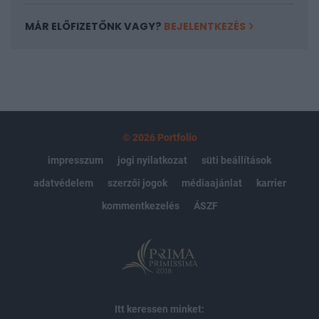
MÁR ELŐFIZETŐNK VAGY?
BEJELENTKEZÉS
© 2026 Portfolio
impresszum
jogi nyilatkozat
süti beállítások
adatvédelem
szerzői jogok
médiaajánlat
karrier
kommentkezelés
ÁSZF
Itt keressen minket: