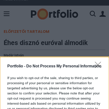
A Paksi Atomerőmű összteljesítménye 226 MW. A Duna vízállá
ELŐFIZETŐI TARTALOM
Éhes disznó euróval álmodik
Madár István
2009. február 25. 10:15
Portfolio -
Do Not Process My Personal Information
Lelkesen kapta fel a hazai közvélemény a
If you wish to opt-out of the sale, sharing to third parties, or
Financial Times kommentárját, amelynek szerzője
processing of your personal or sensitive information for
a gyors euróbevezetést és az ehhez szükséges
targeted advertising by us, please use the below opt-out
maastrichti kritériumok elvetését javasolja. Az
section to confirm your selection. Please note that after your
opt-out request is processed you may continue seeing
írás egyébként abból indul ki, hogy az eurózóna
interest-based ads based on personal information utilized by
miként tudna megszabadulni a kelet-közép-
us or personal information disclosed to third parties prior to