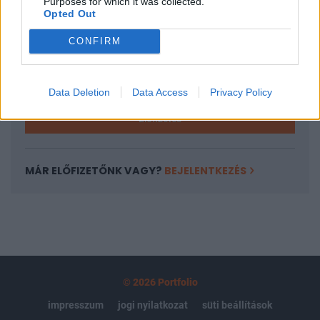
Purposes for which it was collected.
regisztrációhoz kötött.
Opted Out
Az előfizetés a következőket tartalmazza:
CONFIRM
Portfolio.hu teljes cikkarchívum
Kötéslisták: BÉT elmúlt 2 év napon belüli
kötéslistái
Data Deletion
Data Access
Privacy Policy
Előfizetés
MÁR ELŐFIZETŐNK VAGY?
BEJELENTKEZÉS
© 2026 Portfolio
impresszum
jogi nyilatkozat
süti beállítások