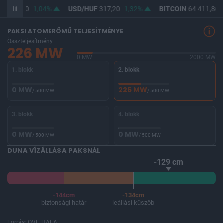
F
365,50
1,04%
USD/HUF
317,20
1,32%
BITCOIN
64 411,86
PAKSI ATOMERŐMŰ TELJESÍTMÉNYE
Összteljesítmény
226 MW
0 MW
2000 MW
1. blokk
2. blokk
0 MW
226 MW
/ 500 MW
/ 500 MW
3. blokk
4. blokk
0 MW
0 MW
/ 500 MW
/ 500 MW
DUNA VÍZÁLLÁSA PAKSNÁL
-129 cm
-144cm
-134cm
biztonsági határ
leállási küszöb
Forrás: OVF, HAEA