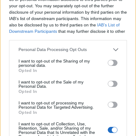
európai gazdaságok által képviselt pénzügyi
your opt-out. You may separately opt-out of the further
stabilitási kockázatoktól. De vajon nekünk is
disclosure of your personal information by third parties on the
ugyanilyen jó lenne egy gyors rohammal
IAB’s list of downstream participants. This information may
also be disclosed by us to third parties on the
IAB’s List of
csatlakozni? 2009.02.23 13:55 Az egész
Downstream Participants
that may further disclose it to other
euróövezetet megszédíti a mi válságunk?
third parties.
A nagyon gyors (ebből következően könnyített)
Personal Data Processing Opt Outs
euróbevezetés mechanikusan gondolkodva számos
I want to opt-out of the Sharing of my
nyilvánvaló előnnyel kecsegtet ebben válságos
personal data.
időszakban. Nézzük a legnyilvánvalóbbakat! 1. A forinttal
Opted In
együtt megszűnne az árfolyamkockázat is. A befektetők, a
I want to opt-out of the Sale of my
lakosság és a vállalatok nem remegnének az emelkedő
Personal Data.
hiteltörlesztéstől, a valutaválságtól, az exportőrök nem...
Opted In
I want to opt-out of processing my
Personal Data for Targeted Advertising.
KEDVES OLVASÓNK!
Opted In
A keresett cikk a portfolio.hu hírarchívumához
I want to opt-out of Collection, Use,
Retention, Sale, and/or Sharing of my
tartozik, melynek olvasása előfizetéses
Personal Data that Is Unrelated with the