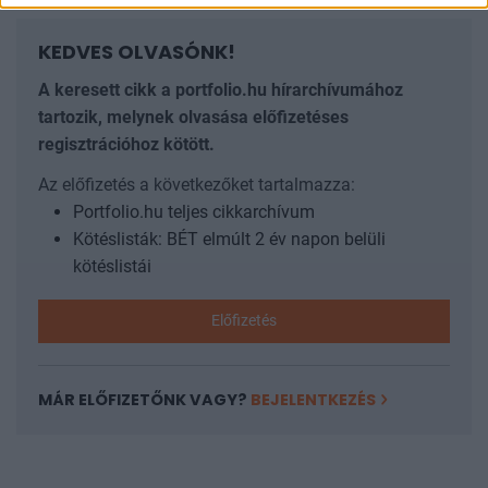
KEDVES OLVASÓNK!
A keresett cikk a portfolio.hu hírarchívumához
tartozik, melynek olvasása előfizetéses
regisztrációhoz kötött.
Az előfizetés a következőket tartalmazza:
Portfolio.hu teljes cikkarchívum
Kötéslisták: BÉT elmúlt 2 év napon belüli
kötéslistái
Előfizetés
MÁR ELŐFIZETŐNK VAGY?
BEJELENTKEZÉS