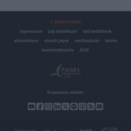
© 2026 Portfolio
impresszum
jogi nyilatkozat
süti beállítások
adatvédelem
szerzői jogok
médiaajánlat
karrier
kommentkezelés
ÁSZF
Itt keressen minket: