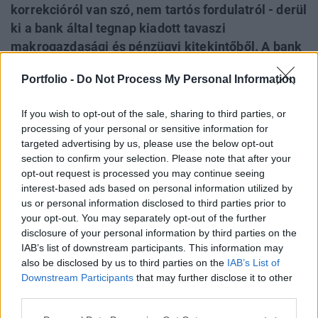
korrekcióról van szó, nem tartós fordulatról - derül
ki a bank által tegnap kiadott tavaszi
makrogazdasági és pénzügyi kitekintőből. A bank
alapesetben 5.2%-os idei recesszióból indul ki,
Portfolio -
Do Not Process My Personal Information
amely mellett éves átlagban 4.0%-os lenne az
infláció. Amennyiben a világgazdasági recesszió
If you wish to opt-out of the sale, sharing to third parties, or
elhúzódna, akkor az idei magyar recesszió
processing of your personal or sensitive information for
mértékét 6.5%-osra becsülik és a GDP még 2010-
targeted advertising by us, please use the below opt-out
ben is 0.2%-kal csökkenne. A következő
section to confirm your selection. Please note that after your
opt-out request is processed you may continue seeing
hónapokban 285-320 között ingadozó euró-forint
interest-based ads based on personal information utilized by
árfolyamra számítanak a bank elemzői (majd
us or personal information disclosed to third parties prior to
fokozatos forinterősödésre), de a várható
your opt-out. You may separately opt-out of the further
jegybanki reakció miatt nem számítanak arra,
disclosure of your personal information by third parties on the
IAB’s list of downstream participants. This information may
hogy az árfolyam tartósan a sáv felső széle
also be disclosed by us to third parties on the
IAB’s List of
közelében maradjon. Az árfolyammal kapcsolatos
Downstream Participants
that may further disclose it to other
kockázatok miatt rövidtávon nem várnak
third parties.
kamatcsökkentést a Magyar Nemzeti Banktól,