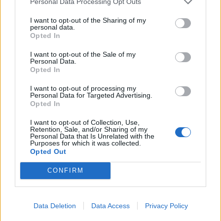
Personal Data Processing Opt Outs
arra az optimista forgatókönyv szerint csak az év
második felétől nyílhatna lehetőség (összesen 100
I want to opt-out of the Sharing of my
personal data.
bázispontos mértékben) a nemzetközi befektetői
Opted In
környezet javulásával párhuzamosan - vélik az
I want to opt-out of the Sale of my
MKB Bank elemzői. Pesszimista forgatókönyv
Personal Data.
esetén (40%-os a valószínűsége) akár 12.5%-ra is
Opted In
emelhetné az alapkamatot az MNB - jósolják. A
I want to opt-out of processing my
terjedelmes, friss elemzés Magyarországgal
Personal Data for Targeted Advertising.
Opted In
kapcsolatos részeit az alábbiakban változtatás
nélkül közöljük.
I want to opt-out of Collection, Use,
Retention, Sale, and/or Sharing of my
Personal Data that Is Unrelated with the
GDP-, inflációs-, külső egyensúly-kilátások. Növekedés A
Purposes for which it was collected.
Opted Out
hazai növekedési kilátások márciusban tovább romlottak,
és nőtt a vártnál nagyobb visszaesés kockázata, de
CONFIRM
egyelőre nem változtatunk előrejelzéseinken. 2009-ben a
GDP 4,2-6,5%-os (alapesetben 5,2%-os) visszaesését
prognosztizáljuk. Az ipari termelés ugyan kissé nőtt
Data Deletion
Data Access
Privacy Policy
januárban, de ez a belföldi értékesítés...