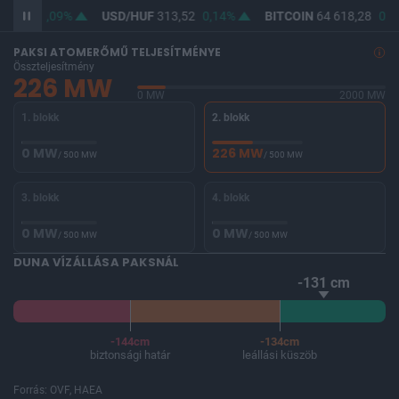
62,06
0,09%
USD/HUF
313,52
0,14%
BITCOIN
64 618,28
0,0
PAKSI ATOMERŐMŰ TELJESÍTMÉNYE
Összteljesítmény
226 MW
0 MW
2000 MW
1. blokk
2. blokk
0 MW
226 MW
/ 500 MW
/ 500 MW
3. blokk
4. blokk
0 MW
0 MW
/ 500 MW
/ 500 MW
DUNA VÍZÁLLÁSA PAKSNÁL
-131 cm
-144cm
-134cm
biztonsági határ
leállási küszöb
Forrás: OVF, HAEA