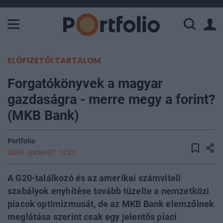
A Paksi Atomerőmű összteljesítménye 226 MW. A Duna vízállá
ELŐFIZETŐI TARTALOM
Forgatókönyvek a magyar
gazdaságra - merre megy a forint?
(MKB Bank)
Portfolio
2009. április 07. 12:20
A G20-találkozó és az amerikai számviteli
szabályok enyhítése tovább tüzelte a nemzetközi
piacok optimizmusát, de az MKB Bank elemzőinek
meglátása szerint csak egy jelentős piaci