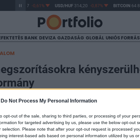
R/HUF
363,17
-0,61%
USD/HUF
314,20
-0,87%
BITCOIN
64 87
EFEKTETÉS
BANK
DEVIZA
GAZDASÁG
GLOBÁL
UNIÓS FORRÁ
TALOM
egszorításokra kényszerülh
ormány
-
Do Not Process My Personal Information
3:11
to opt-out of the sale, sharing to third parties, or processing of your per
formation for targeted advertising by us, please use the below opt-out s
adósságokból fakadó félelem az elsődleges most a pi
r selection. Please note that after your opt-out request is processed y
öntéshozói csak tüzet oltanak - vélekedett Török Zolt
eing interest-based ads based on personal information utilized by us or