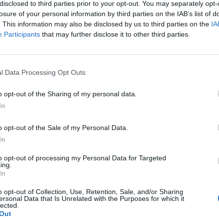
rában. A Raiffeisen Bank közgazdásza szerint Magyar
disclosed to third parties prior to your opt-out. You may separately opt-
si álmairól és az eredeti hiánycél tartásához drákói 
losure of your personal information by third parties on the IAB’s list of
. This information may also be disclosed by us to third parties on the
IA
ánynak.
Participants
that may further disclose it to other third parties.
iacokon "Könnyen elképzelhető, hogy az Egyesült Államok 10-15 
gvetési pálya mellett nem tudja újrafinanszírozni az adósságát.
rázta az MTV reggeli műsorában Török Zoltán, a Raiffeisen Ban
l Data Processing Opt Outs
azdaságpolitika irányítói nem adják a megfelelő...
o opt-out of the Sharing of my personal data.
In
ASÓNK!
o opt-out of the Sale of my Personal Data.
a portfolio.hu hírarchívumához tartozik, melynek olvasása előf
In
ötött.
to opt-out of processing my Personal Data for Targeted
övetkezőket tartalmazza:
ing.
In
 teljes cikkarchívum
 BÉT elmúlt 2 év napon belüli
o opt-out of Collection, Use, Retention, Sale, and/or Sharing
ersonal Data that Is Unrelated with the Purposes for which it
lected.
Out