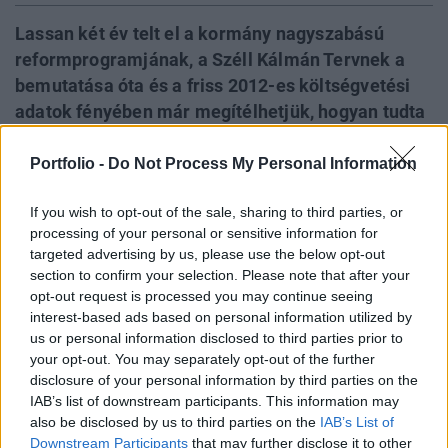
Lassan két év telt el a kormány nagyszabású
reformprogramjának, a Széll Kálmán Tervnek a
bemutatása óta és a friss 2012-es költségvetési
adatok fényében már megítélhetjük, hogyan tudta
teljesíteni fontos vállalásait. Megközelítő
számításaink szerint a tervezett 550 milliárd
Portfolio -
Do Not Process My Personal Information
forintos megtakarításból 350 milliárd forint
If you wish to opt-out of the sale, sharing to third parties, or
megvalósult a tavalyi büdzsében, vagyis az eredeti
processing of your personal or sensitive information for
célok közel kétharmada teljesült. Bár az elcsúszás
targeted advertising by us, please use the below opt-out
nem drámai méretű, részben ez is magyarázatot
section to confirm your selection. Please note that after your
ad arra, hogy a későbbiekben miért kellett még
opt-out request is processed you may continue seeing
interest-based ads based on personal information utilized by
további 5 intézkedéssorozatról döntenie a
us or personal information disclosed to third parties prior to
kormánynak a 2012-es költségvetést illetően.
your opt-out. You may separately opt-out of the further
disclosure of your personal information by third parties on the
Két év után A kormány egyik, ha nem a legfontosabb
IAB’s list of downstream participants. This information may
programja (volt) a Széll Kálmán Terv, annak is az első
also be disclosed by us to third parties on the
IAB’s List of
felvonása. A 2011. március elsején bemutatott anyaggal a
Downstream Participants
that may further disclose it to other