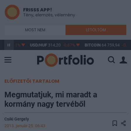
FRISSS APP!
Tény, elemzés, vélemény
MOST NEM
LETÖLTÖM
,17
-0,61%
USD/HUF
314,20
-0,87%
BITCOIN
64 759,94
-0,23
ELŐFIZETŐI TARTALOM
Megmutatjuk, mi maradt a
kormány nagy tervéből
Csiki Gergely
2013. január 25. 06:43