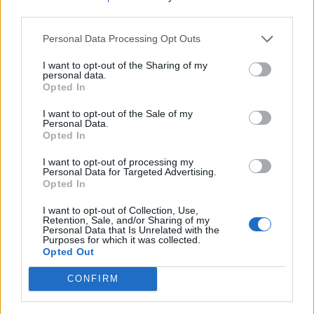
kormány egy két évre szóló strukturális reformprogramot
third parties.
tett le az asztalra, amelyet elismerően fogadtak a piaci
Personal Data Processing Opt Outs
szereplők és Brüsszel is. Ebben ugyanis a kormány hat
fontos területen sorolt fel intézkedéseket...
I want to opt-out of the Sharing of my
personal data.
Opted In
KEDVES OLVASÓNK!
I want to opt-out of the Sale of my
Personal Data.
A keresett cikk a portfolio.hu hírarchívumához
Opted In
tartozik, melynek olvasása előfizetéses
I want to opt-out of processing my
regisztrációhoz kötött.
Personal Data for Targeted Advertising.
Opted In
Az előfizetés a következőket tartalmazza:
Portfolio.hu teljes cikkarchívum
I want to opt-out of Collection, Use,
Retention, Sale, and/or Sharing of my
Kötéslisták: BÉT elmúlt 2 év napon belüli
Personal Data that Is Unrelated with the
Purposes for which it was collected.
kötéslistái
Opted Out
CONFIRM
Előfizetés