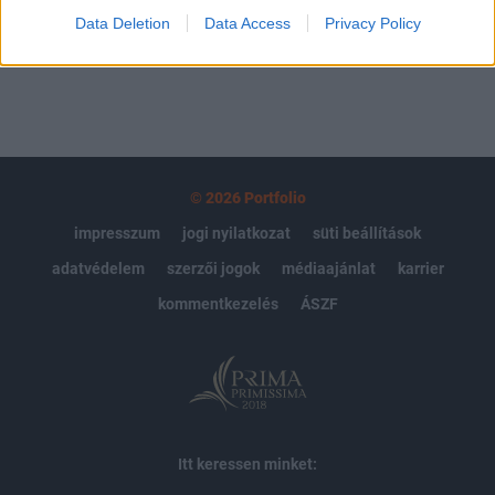
Data Deletion
Data Access
Privacy Policy
MÁR ELŐFIZETŐNK VAGY?
BEJELENTKEZÉS
© 2026 Portfolio
impresszum
jogi nyilatkozat
süti beállítások
adatvédelem
szerzői jogok
médiaajánlat
karrier
kommentkezelés
ÁSZF
Itt keressen minket: