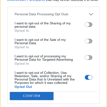
third parties.
februárban 5,15 százalékos hozamon tudott kibocsátani
hétéves lejáratú devizakötvényt. Magyarország hétfőn,
Personal Data Processing Opt Outs
Horvátország kedden bocsátott ki tízéves futamidejű
dollárkötvényt, előbbi 2 milliárd...
I want to opt-out of the Sharing of my
personal data.
Opted In
KEDVES OLVASÓNK!
I want to opt-out of the Sale of my
Personal Data.
A keresett cikk a portfolio.hu hírarchívumához
Opted In
tartozik, melynek olvasása előfizetéses
I want to opt-out of processing my
regisztrációhoz kötött.
Personal Data for Targeted Advertising.
Opted In
Az előfizetés a következőket tartalmazza:
I want to opt-out of Collection, Use,
Portfolio.hu teljes cikkarchívum
Retention, Sale, and/or Sharing of my
Kötéslisták: BÉT elmúlt 2 év napon belüli
Personal Data that Is Unrelated with the
Purposes for which it was collected.
kötéslistái
Opted Out
CONFIRM
Előfizetés