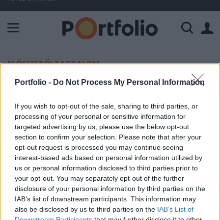
A Paksi Atomerőmű összteljesítménye 225 MW. A Duna vízállá
ELŐFIZETŐI TARTALOM
Portfolio -
Do Not Process My Personal Information
Újabb dollárkötvény-kibocsátás
If you wish to opt-out of the sale, sharing to third parties, or
MTI
processing of your personal or sensitive information for
2013. november 21. 19:20
targeted advertising by us, please use the below opt-out
section to confirm your selection. Please note that after your
opt-out request is processed you may continue seeing
Szerbia 6,125 százalékos hozamon bocsátott ki
interest-based ads based on personal information utilized by
csütörtökön egymilliárd dollár értékű, ötéves
us or personal information disclosed to third parties prior to
futamidejű devizakötvényt.
your opt-out. You may separately opt-out of the further
disclosure of your personal information by third parties on the
A dollárban denominált államkötvény hozamát eredetileg
IAB’s list of downstream participants. This information may
6,25 százalékra árazták, a hozam a csaknem háromszoros
also be disclosed by us to third parties on the
IAB’s List of
túljegyzés hatására csökkent 6,125 százalékra. Szerbia
Downstream Participants
that may further disclose it to other