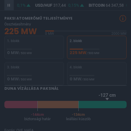
F
365,77
0,1%
USD/HUF
317,44
0,15%
BITCOIN
64 347,58
0,
PAKSI ATOMERŐMŰ TELJESÍTMÉNYE
Összteljesítmény
225 MW
0 MW
2000 MW
1. blokk
2. blokk
0 MW
225 MW
/ 500 MW
/ 500 MW
3. blokk
4. blokk
0 MW
0 MW
/ 500 MW
/ 500 MW
DUNA VÍZÁLLÁSA PAKSNÁL
-127 cm
-144cm
-134cm
biztonsági határ
leállási küszöb
Forrás: OVF, HAEA