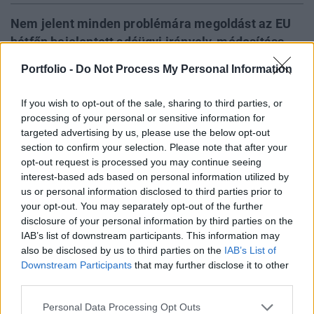
Nem jelent minden problémára megoldást az EU
hétfőn bejelentett adóügyi irányelv-módosítása,
de az irányelv tényleges módosításának
Portfolio -
Do Not Process My Personal Information
megtörténtéig amúgy is rögös út vezet. Az
adóelkerülés elleni harcot kötelezettségszegési
If you wish to opt-out of the sale, sharing to third parties, or
eljárások is övezhetik, ha vonakodnak a
processing of your personal or sensitive information for
tagállamok. A hétfői bejelentésről a WTS Klient
targeted advertising by us, please use the below opt-out
section to confirm your selection. Please note that after your
adóigazgatóját kérdeztük.
opt-out request is processed you may continue seeing
interest-based ads based on personal information utilized by
Az anya- és leányvállalatok adózási szabályait
us or personal information disclosed to third parties prior to
meghatározó irányelv módosításával zárná be a társasági
your opt-out. You may separately opt-out of the further
adóztatás uniós rendszerében lévő kiskapukat az Európai
disclosure of your personal information by third parties on the
Bizottság - közölte hétfőn Algirdas Semeta adóügyekért
IAB’s list of downstream participants. This information may
felelős uniós biztos. A módosítás célja az adóelkerülés
also be disclosed by us to third parties on the
IAB’s List of
Downstream Participants
that may further disclose it to other
törvényes módjainak szűkítése az Európai Unión belül. A
third parties.
jövőben a cégek nem...
Personal Data Processing Opt Outs