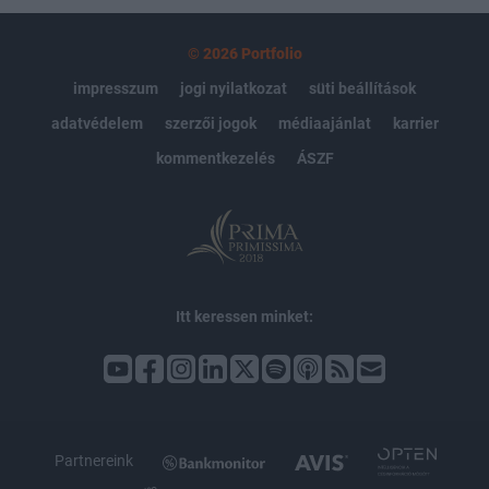
© 2026 Portfolio
impresszum
jogi nyilatkozat
süti beállítások
adatvédelem
szerzői jogok
médiaajánlat
karrier
kommentkezelés
ÁSZF
Itt keressen minket:
Partnereink