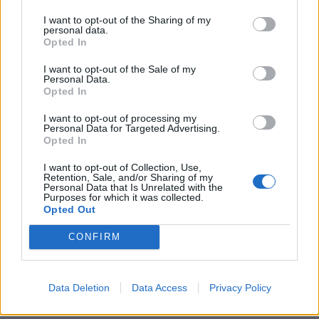
KEDVES OLVASÓNK!
I want to opt-out of the Sharing of my
personal data.
A keresett cikk a portfolio.hu hírarchívumához
Opted In
tartozik, melynek olvasása előfizetéses
I want to opt-out of the Sale of my
regisztrációhoz kötött.
Personal Data.
Opted In
Az előfizetés a következőket tartalmazza:
I want to opt-out of processing my
Portfolio.hu teljes cikkarchívum
Personal Data for Targeted Advertising.
Kötéslisták: BÉT elmúlt 2 év napon belüli
Opted In
kötéslistái
I want to opt-out of Collection, Use,
Retention, Sale, and/or Sharing of my
Personal Data that Is Unrelated with the
Előfizetés
Purposes for which it was collected.
Opted Out
CONFIRM
MÁR ELŐFIZETŐNK VAGY?
BEJELENTKEZÉS
Data Deletion
Data Access
Privacy Policy