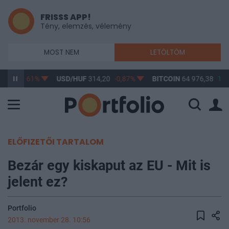
FRISSS APP!
Tény, elemzés, vélemény
MOST NEM
LETÖLTÖM
3,17
-0,61%
USD/HUF
314,20
-0,87%
BITCOIN
64 976,38
1,1
ELŐFIZETŐI TARTALOM
Bezár egy kiskaput az EU - Mit is
jelent ez?
Portfolio
2013. november 28. 10:56