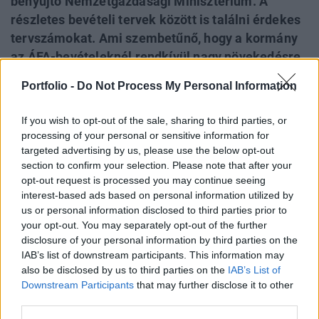
benyújtó Nemzetgazdasági Minisztérium. A
részletes bevételi tervek között is találni érdekes
tervszámokat. Ami szembetűnő, hogy a kormány
az ÁFA-bevételeknél rendkívül nagy növekedésre
számít még az idei tervekhez képest is. Úgy tűnik,
Portfolio -
Do Not Process My Personal Information
hogy az elektronikus áruforgalmi figyelő
rendszertől jelentős bevételnövekedést vár a
If you wish to opt-out of the sale, sharing to third parties, or
kormány, azonban a tervezetben csak annyi
processing of your personal or sensitive information for
szerepel, hogy több tízmilliárd forint jöhet be
targeted advertising by us, please use the below opt-out
section to confirm your selection. Please note that after your
többletbevételként.
opt-out request is processed you may continue seeing
interest-based ads based on personal information utilized by
A 306 oldalas dokumentum bemutatásáról szóló cikkünket
us or personal information disclosed to third parties prior to
frissítjük, megéri visszanézni! Miután Varga Mihály
your opt-out. You may separately opt-out of the further
nemzetgazdasági miniszter a csütörtöki
disclosure of your personal information by third parties on the
sajtótájékoztatóján összefoglalta a 2015-ös büdzsé
IAB’s list of downstream participants. This information may
néhány paraméterét, a tervezet felkerült a Parlament
also be disclosed by us to third parties on the
IAB’s List of
honlapjára. A csütörtöki eseményről ebben a cikkünkben
Downstream Participants
that may further disclose it to other
third parties.
számoltunk be:Kapcsolódó cikkünk2014.10.30Varga
bejelentette...