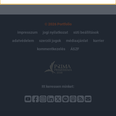
© 2026 Portfolio
impresszum
jogi nyilatkozat
süti beállítások
adatvédelem
szerzői jogok
médiaajánlat
karrier
kommentkezelés
ÁSZF
Itt keressen minket: