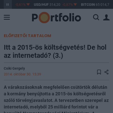
F
363,17
-0,61%
USD/HUF
314,20
-0,87%
BITCOIN
65 014,72
ELŐFIZETŐI TARTALOM
Itt a 2015-ös költségvetés! De hol
az internetadó? (3.)
Csiki Gergely
2014. október 30. 15:39
A várakozásoknak megfelelően csütörtök délután
a kormány benyújtotta a 2015-ös költségvetésről
szóló törvényjavaslatot. A tervezetben szerepel az
internetadó, melyből 25 milliárd forintot vár a