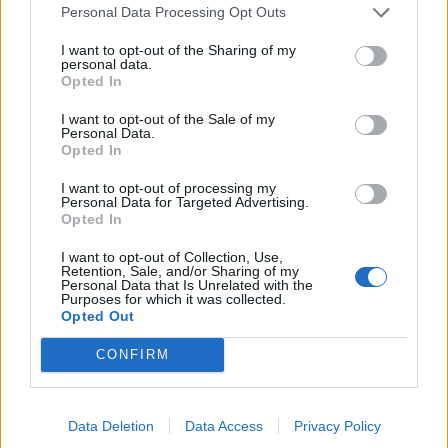
Personal Data Processing Opt Outs
I want to opt-out of the Sharing of my
KEDVES OLVASÓNK!
personal data.
Opted In
A keresett cikk a portfolio.hu hírarchívumához
I want to opt-out of the Sale of my
tartozik, melynek olvasása előfizetéses
Personal Data.
regisztrációhoz kötött.
Opted In
Az előfizetés a következőket tartalmazza:
I want to opt-out of processing my
Personal Data for Targeted Advertising.
Portfolio.hu teljes cikkarchívum
Opted In
Kötéslisták: BÉT elmúlt 2 év napon belüli
I want to opt-out of Collection, Use,
kötéslistái
Retention, Sale, and/or Sharing of my
Personal Data that Is Unrelated with the
Purposes for which it was collected.
Előfizetés
Opted Out
CONFIRM
MÁR ELŐFIZETŐNK VAGY?
BEJELENTKEZÉS
Data Deletion
Data Access
Privacy Policy