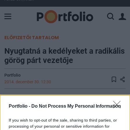
A Paksi Atomerőmű összteljesítménye 225 MW. A Duna vízállá
ELŐFIZETŐI TARTALOM
Nyugtatná a kedélyeket a radikális
görög párt vezetője
Portfolio
2014. december 30. 12:30
A tegnap lezajlott harmadik sikertelen
elnökválasztással eldőlt, hogy az újévben -
Portfolio -
Do Not Process My Personal Information
várhatóan január 25-én - előrehozott
országgyűlési választásokra kell, hogy sor
If you wish to opt-out of the sale, sharing to third parties, or
processing of your personal or sensitive information for
kerüljön Görögországban. A hónapok óta tartó