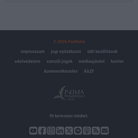
© 2026 Portfolio
impresszum
jogi nyilatkozat
süti beállítások
adatvédelem
szerzői jogok
médiaajánlat
karrier
kommentkezelés
ÁSZF
Itt keressen minket: