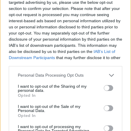
targeted advertising by us, please use the below opt-out
politikai bizonytalanság így a szavazás napjáig
section to confirm your selection. Please note that after your
tovább fokozódhat, különösen, hogy a jobbközép
opt-out request is processed you may continue seeing
pártnak számító Új Demokrácia, amely jelenleg
interest-based ads based on personal information utilized by
us or personal information disclosed to third parties prior to
még hatalmon van, és a baloldali radikális
your opt-out. You may separately opt-out of the further
pártként számon tartott Sziriza párt között dőlhet
disclosure of your personal information by third parties on the
el a verseny. Utóbbi párt hatalomra kerülésétől
IAB’s list of downstream participants. This information may
idegeskednek a nemzetközi befektetők és
also be disclosed by us to third parties on the
IAB’s List of
hitelezők is, ugyanis az teljesen újratárgyalná az
Downstream Participants
that may further disclose it to other
third parties.
EU/IMF hitelszerződések feltételeit,
megszabadulva a megszorító intézkedések
Personal Data Processing Opt Outs
kötelékétől és elképzelhető, hogy az adósság egy
I want to opt-out of the Sharing of my
részétől is.
personal data.
Opted In
A Sziriza párt egyik fő ígérete választóinak, hogy véget
I want to opt-out of the Sale of my
vetnek a megszorításoknak, és az EU/IMF pénzügyi
Personal Data.
mentőcsomag feltételeit is újratárgyalják a partnerekkel -
Opted In
így nem csoda, hogy a nemzetközi piacok és hitelezők
I want to opt-out of processing my
tartanak a párt a sikerétől. A legfrissebb felmérések alapján
Personal Data for Targeted Advertising.