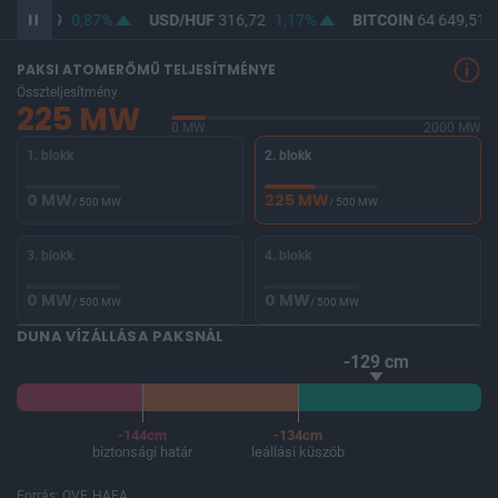
F
364,89
0,87%
USD/HUF
316,72
1,17%
BITCOIN
64 649,51
0
PAKSI ATOMERŐMŰ TELJESÍTMÉNYE
Összteljesítmény
225 MW
0 MW
2000 MW
1. blokk
2. blokk
0 MW
225 MW
/ 500 MW
/ 500 MW
3. blokk
4. blokk
0 MW
0 MW
/ 500 MW
/ 500 MW
DUNA VÍZÁLLÁSA PAKSNÁL
-129 cm
-144cm
-134cm
biztonsági határ
leállási küszöb
Forrás: OVF, HAEA