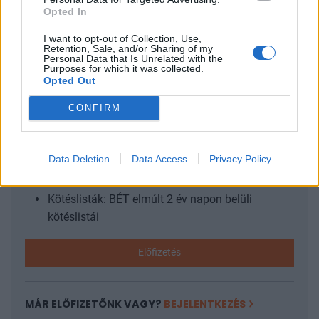
Opted In
márpedig még mindig a Sziriza vezeti a népszerűségi listát
a pártok között, noha előnye...
I want to opt-out of Collection, Use,
Retention, Sale, and/or Sharing of my
Personal Data that Is Unrelated with the
Purposes for which it was collected.
KEDVES OLVASÓNK!
Opted Out
A keresett cikk a portfolio.hu hírarchívumához
CONFIRM
tartozik, melynek olvasása előfizetéses
regisztrációhoz kötött.
Data Deletion
Data Access
Privacy Policy
Az előfizetés a következőket tartalmazza:
Portfolio.hu teljes cikkarchívum
Kötéslisták: BÉT elmúlt 2 év napon belüli
kötéslistái
Előfizetés
MÁR ELŐFIZETŐNK VAGY?
BEJELENTKEZÉS