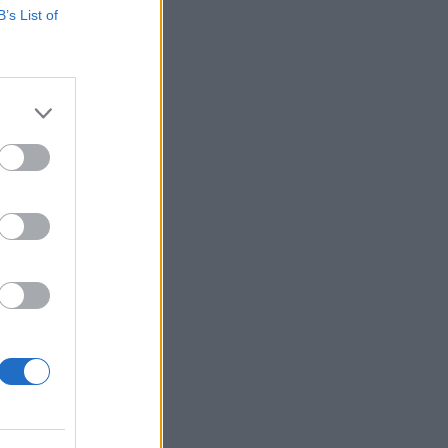
B’s List of
gyarországonA téma
bb témákat,
a, hogy nyugodt,
...
izetéses