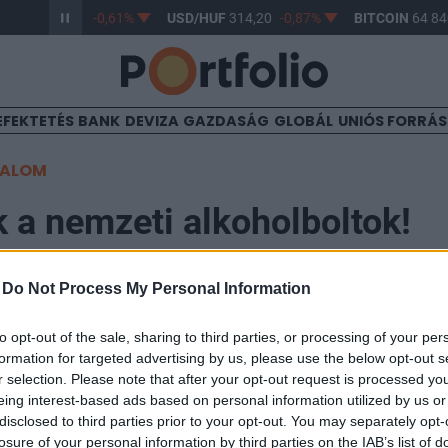
/HUF
363,17
-0,61%
USD/HUF
314,20
-0,87%
BITCOIN
64 840
EFEKTETÉS
BANK
DEVIZA
GAZDASÁG
GLOBÁL
UNIÓS FORRÁ
TALOM
 a nemzeti alkoholboltok!
-
Do Not Process My Personal Information
to opt-out of the sale, sharing to third parties, or processing of your per
y a dohánypiac után "a szeszesital-kereskedelemben is
formation for targeted advertising by us, please use the below opt-out s
holt csak meghatározott, speciális értékesítései jogos
r selection. Please note that after your opt-out request is processed y
eing interest-based ads based on personal information utilized by us or
óhelyeken lehet majd vásárolni" - írja a Figyelő saját 
disclosed to third parties prior to your opt-out. You may separately opt-
losure of your personal information by third parties on the IAB’s list of