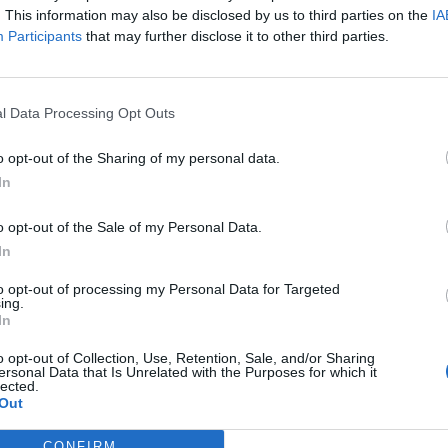
. This information may also be disclosed by us to third parties on the
IA
2016.01.03Egymillióra emelkedhet az alkoholisták száma Ma
Participants
that may further disclose it to other third parties.
zerepel, amely a 2018-as választásokig hátralévő két évbeli fő
y külföldi konfliktus-forrásokat veszi sorra, és ez alapján vázolj
 jön-e idehaza. Az alkoholpiac korlátok közé szorítása bizonyára
l Data Processing Opt Outs
o opt-out of the Sharing of my personal data.
ASÓNK!
In
a portfolio.hu hírarchívumához tartozik, melynek olvasása előf
ötött.
o opt-out of the Sale of my Personal Data.
In
övetkezőket tartalmazza:
 teljes cikkarchívum
to opt-out of processing my Personal Data for Targeted
ing.
 BÉT elmúlt 2 év napon belüli
In
o opt-out of Collection, Use, Retention, Sale, and/or Sharing
ersonal Data that Is Unrelated with the Purposes for which it
lected.
Előfizetés
Out
CONFIRM