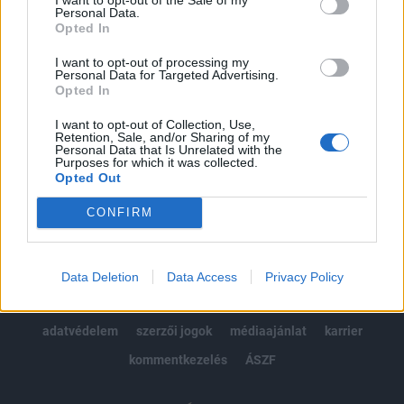
Personal Data.
kötéslistái
Opted In
I want to opt-out of processing my
Előfizetés
Personal Data for Targeted Advertising.
Opted In
I want to opt-out of Collection, Use,
MÁR ELŐFIZETŐNK VAGY?
BEJELENTKEZÉS
Retention, Sale, and/or Sharing of my
Personal Data that Is Unrelated with the
Purposes for which it was collected.
Opted Out
CONFIRM
© 2026 Portfolio
Data Deletion
Data Access
Privacy Policy
impresszum
jogi nyilatkozat
süti beállítások
adatvédelem
szerzői jogok
médiaajánlat
karrier
kommentkezelés
ÁSZF