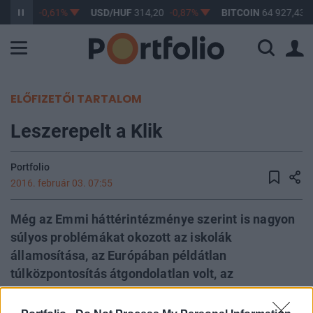
363,17
-0,61%
USD/HUF
314,20
-0,87%
BITCOIN
64 927,43
ELŐFIZETŐI TARTALOM
Leszerepelt a Klik
Portfolio
2016. február 03. 07:55
Még az Emmi háttérintézménye szerint is nagyon
súlyos problémákat okozott az iskolák
államosítása, az Európában példátlan
túlközpontosítás átgondolatlan volt, az
intézmények normális működését akadályozzák -
derül ki az Oktatáskutató és Fejlesztő Intézet