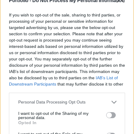
Portfolio -
Do Not Process My Personal Information
kutatásaiból, melyek az Index foglalt össze.
If you wish to opt-out of the sale, sharing to third parties, or
Az Emmi háttérintézete az elmúlt években részletesen
processing of your personal or sensitive information for
megvizsgálta, hogy mit hozott az iskolarendszer
targeted advertising by us, please use the below opt-out
államosítása és a Klik működése. Az eredmények egészen
section to confirm your selection. Please note that after your
opt-out request is processed you may continue seeing
lesújtóak: Sehol Európában nem volt példa ilyen szintű
interest-based ads based on personal information utilized by
centralizálásra, a magyar központosításnak az eltelt
us or personal information disclosed to third parties prior to
időben semmilyen előnye nem látszik. A tankerületek csak
your opt-out. You may separately opt-out of the further
utasításokat közvetítenek, helyi szempontok...
disclosure of your personal information by third parties on the
IAB’s list of downstream participants. This information may
also be disclosed by us to third parties on the
IAB’s List of
KEDVES OLVASÓNK!
Downstream Participants
that may further disclose it to other
third parties.
A keresett cikk a portfolio.hu hírarchívumához
tartozik, melynek olvasása előfizetéses
Personal Data Processing Opt Outs
regisztrációhoz kötött.
I want to opt-out of the Sharing of my
personal data.
Az előfizetés a következőket tartalmazza:
Opted In
Portfolio.hu teljes cikkarchívum
Kötéslisták: BÉT elmúlt 2 év napon belüli
I want to opt-out of the Sale of my