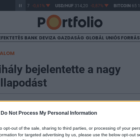
R/HUF
363,17
-0,61%
USD/HUF
314,20
-0,87%
BITCOIN
65 1
EFEKTETÉS
BANK
DEVIZA
GAZDASÁG
GLOBÁL
UNIÓS FORRÁ
TALOM
hály bejelentette a nagy
llapodást
9:01
-
Do Not Process My Personal Information
 kormány, a munkaadók és a munkavállalók érdekképvi
to opt-out of the sale, sharing to third parties, or processing of your per
 minimálbér-emeléséről, a garantált bérminimum emel
formation for targeted advertising by us, please use the below opt-out s