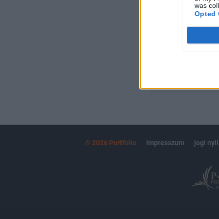
Kötéslisták:
was col
Opted 
kötéslistái
MÁR ELŐFIZETŐ
© 2026 Portfolio
impresszum
jogi nyi