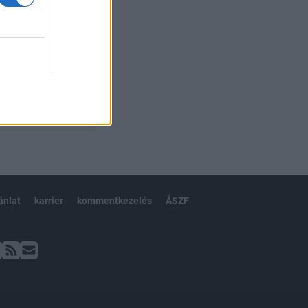
ánlat
karrier
kommentkezelés
ÁSZF