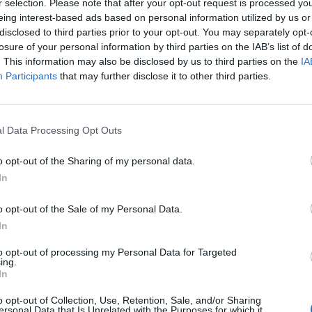
 járuléékcsökkentésről és a társasági adó
r selection. Please note that after your opt-out request is processed y
/csökkentéséről - jelentették be hétfőn a Nemzetgazd
eing interest-based ads based on personal information utilized by us or
disclosed to third parties prior to your opt-out. You may separately opt-
, a Versenyszféra és a Kormány Állandó Konzultációs
losure of your personal information by third parties on the IAB’s list of
. Ezt a nemzetgazdasági miniszter mérföldkőnek neve
. This information may also be disclosed by us to third parties on the
IA
mány által elvárt béremelésbe, cserébe nagyobb járu
Participants
that may further disclose it to other third parties.
gy további ígéretet.
ga Mihály azzal kezdte beszédét, hogy valóban megérte várni a 
l Data Processing Opt Outs
 mivel fontos mérföldkőhöz érkeztünk a magyar gazdaságtörtén
 eleget tettem annak a miniszterelnöki elvárásnak, hogy bérem
o opt-out of the Sharing of my personal data.
 partner elment a határáig - vélekedett. A megállapodás legfonto
In
o opt-out of the Sale of my Personal Data.
ASÓNK!
In
a portfolio.hu hírarchívumához tartozik, melynek olvasása előf
to opt-out of processing my Personal Data for Targeted
ötött.
ing.
In
övetkezőket tartalmazza:
o opt-out of Collection, Use, Retention, Sale, and/or Sharing
 teljes cikkarchívum
ersonal Data that Is Unrelated with the Purposes for which it