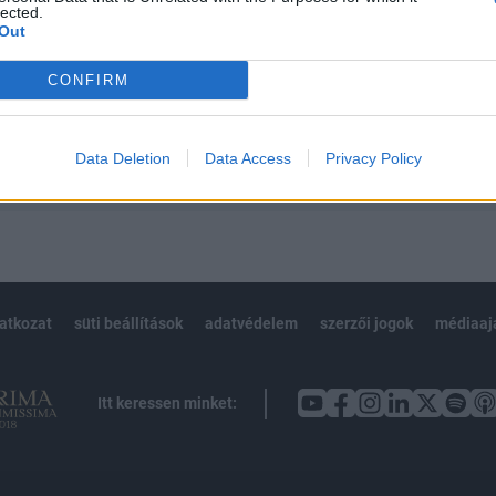
 BÉT elmúlt 2 év napon belüli
lected.
Out
CONFIRM
Előfizetés
Data Deletion
Data Access
Privacy Policy
NK VAGY?
BEJELENTKEZÉS
latkozat
süti beállítások
adatvédelem
szerzői jogok
médiaaj
Itt keressen minket: