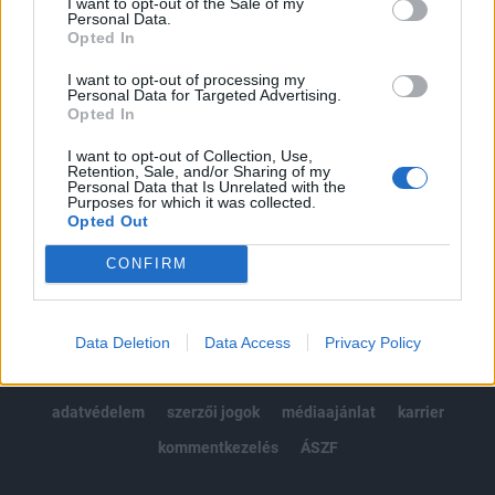
I want to opt-out of the Sale of my
Kötéslisták: BÉT elmúlt 2 év napon belüli
Personal Data.
kötéslistái
Opted In
I want to opt-out of processing my
Előfizetés
Personal Data for Targeted Advertising.
Opted In
I want to opt-out of Collection, Use,
MÁR ELŐFIZETŐNK VAGY?
BEJELENTKEZÉS
Retention, Sale, and/or Sharing of my
Personal Data that Is Unrelated with the
Purposes for which it was collected.
Opted Out
CONFIRM
© 2026 Portfolio
Data Deletion
Data Access
Privacy Policy
impresszum
jogi nyilatkozat
süti beállítások
adatvédelem
szerzői jogok
médiaajánlat
karrier
kommentkezelés
ÁSZF