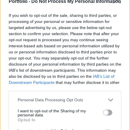
hagyományos nyári leállásokon. Ha igen,
Portfolio -
Do Not Process My Personal Information
augusztusban már emelkedés jöhet.
If you wish to opt-out of the sale, sharing to third parties, or
Az ipar hagyományosan cikcakkos, de trendjében
processing of your personal or sensitive information for
emelkedő pályájában a június-júliusi visszaesés már
targeted advertising by us, please use the below opt-out
section to confirm your selection. Please note that after your
szemmel látható döccenőt jelent. Aggódni azonban nem
opt-out request is processed you may continue seeing
igazán kell, a nyári leállások megszokottak a szektorban, a
interest-based ads based on personal information utilized by
mostani megingás bőven belefér ebbe a jelenségbe.Az
us or personal information disclosed to third parties prior to
adat kapcsán Virovácz Péter, az ING elemzője is a nyári
your opt-out. You may separately opt-out of the further
leállások jelentőségét emeli ki. A júliusi visszaesés...
disclosure of your personal information by third parties on the
IAB’s list of downstream participants. This information may
also be disclosed by us to third parties on the
IAB’s List of
KEDVES OLVASÓNK!
Downstream Participants
that may further disclose it to other
third parties.
A keresett cikk a portfolio.hu hírarchívumához
tartozik, melynek olvasása előfizetéses
Personal Data Processing Opt Outs
regisztrációhoz kötött.
I want to opt-out of the Sharing of my
personal data.
Az előfizetés a következőket tartalmazza:
Opted In
Portfolio.hu teljes cikkarchívum