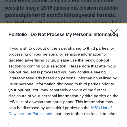
áfabevételi adatok alapján a Portfolio elsőként
becsülte meg a 2018 júliusa óta élesben működő
gazdaságfehérítő eszköz költségvetési hatását.
Izer Norbert, a Pénzügyminisztérium adóügyekért
felelős államtitkára alátámasztotta lapunk
Portfolio -
Do Not Process My Personal Information
következtetését: az általános forgalmi
adóbevételek növekedése jelentősen meghaladja
If you wish to opt-out of the sale, sharing to third parties, or
azt a mértéket, amit pusztán a makrogazdasági
processing of your personal or sensitive information for
mutatók indokolnak. Ez tehát azt jelenti, hogy
targeted advertising by us, please use the below opt-out
section to confirm your selection. Please note that after your
folytatódott a gazdaság fehéredése, részben az
opt-out request is processed you may continue seeing
online számlázásnak köszönhetően.
interest-based ads based on personal information utilized by
us or personal information disclosed to third parties prior to
Fél éve működik élesben és üzemszerűen, mindenféle
your opt-out. You may separately opt-out of the further
negatív visszhang nélkül az online számla rendszere, ami a
disclosure of your personal information by third parties on the
kormány legújabb csodafegyvere a feketegazdaság elleni
IAB’s list of downstream participants. This information may
harcban. A bevezetése óta nem hallottunk sokat az új
also be disclosed by us to third parties on the
IAB’s List of
rendszerről, pedig nagyon úgy tűnik, hogy teszi a dolgát,
Downstream Participants
that may further disclose it to other
third parties.
nem is akárhogyan.Robbannak az áfabevételekElöljáróban