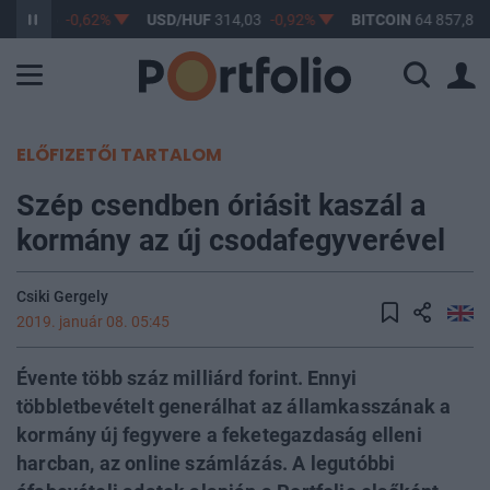
F
363,15
-0,62%
USD/HUF
314,03
-0,92%
BITCOIN
64 857,87
ELŐFIZETŐI TARTALOM
Szép csendben óriásit kaszál a
kormány az új csodafegyverével
Csiki Gergely
2019. január 08. 05:45
Évente több száz milliárd forint. Ennyi
többletbevételt generálhat az államkasszának a
kormány új fegyvere a feketegazdaság elleni
harcban, az online számlázás. A legutóbbi