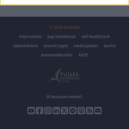
© 2026 Portfolio
impresszum
jogi nyilatkozat
süti beállítások
adatvédelem
szerzői jogok
médiaajánlat
karrier
kommentkezelés
ÁSZF
Itt keressen minket: