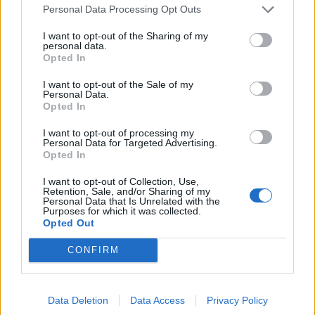
néhány ábra, ami az általános forgalmi...
Personal Data Processing Opt Outs
I want to opt-out of the Sharing of my
KEDVES OLVASÓNK!
personal data.
Opted In
A keresett cikk a portfolio.hu hírarchívumához
I want to opt-out of the Sale of my
tartozik, melynek olvasása előfizetéses
Personal Data.
Opted In
regisztrációhoz kötött.
Az előfizetés a következőket tartalmazza:
I want to opt-out of processing my
Personal Data for Targeted Advertising.
Portfolio.hu teljes cikkarchívum
Opted In
Kötéslisták: BÉT elmúlt 2 év napon belüli
I want to opt-out of Collection, Use,
kötéslistái
Retention, Sale, and/or Sharing of my
Personal Data that Is Unrelated with the
Purposes for which it was collected.
Előfizetés
Opted Out
CONFIRM
MÁR ELŐFIZETŐNK VAGY?
BEJELENTKEZÉS
Data Deletion
Data Access
Privacy Policy