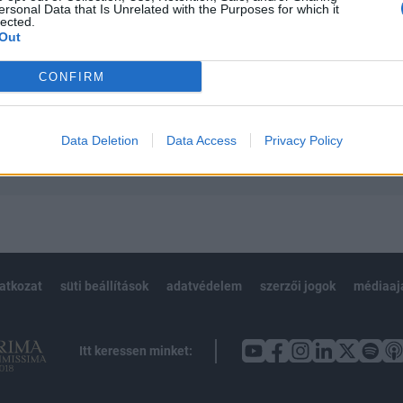
ersonal Data that Is Unrelated with the Purposes for which it
 teljes cikkarchívum
lected.
 BÉT elmúlt 2 év napon belüli
Out
CONFIRM
Előfizetés
Data Deletion
Data Access
Privacy Policy
NK VAGY?
BEJELENTKEZÉS
latkozat
süti beállítások
adatvédelem
szerzői jogok
médiaaj
Itt keressen minket: