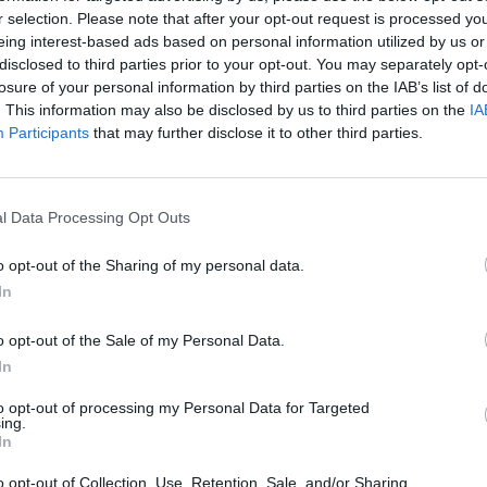
an Dr. Bánsághi Zoltán, a Semmelweis Egyetem Radiológ
r selection. Please note that after your opt-out request is processed y
se, aki a Magyarországon egyedülálló daganatterápiát
eing interest-based ads based on personal information utilized by us or
 be legutóbb a hírekbe. A szakemberrel beszélgettünk
disclosed to third parties prior to your opt-out. You may separately opt-
ról, az orvoslás jövőjéről, a magánegészségügy magya
losure of your personal information by third parties on the IAB’s list of
. This information may also be disclosed by us to third parties on the
IA
inikai főorvos vallja: egy társadalmi új szövetséget kel
Participants
that may further disclose it to other third parties.
mányban is rögzített egészségügyi ellátáshoz való jog 
itöltött biankó csekk.
m 2026Új lehetőségek a magyar egészségügy előtt - De mégis m
l Data Processing Opt Outs
zektor? Jubileumi konferenciánkon kiderül.Információ és jelen
o opt-out of the Sharing of my personal data.
zebbről, mielőtt rátérnénk a nemrégiben bejelentett egyedülálló
In
kkel ezelőtti nyilatkozatában úgy fogalmazott, hogy a medicina..
o opt-out of the Sale of my Personal Data.
ASÓNK!
In
a portfolio.hu hírarchívumához tartozik, melynek olvasása előf
to opt-out of processing my Personal Data for Targeted
ing.
ötött.
In
övetkezőket tartalmazza:
o opt-out of Collection, Use, Retention, Sale, and/or Sharing