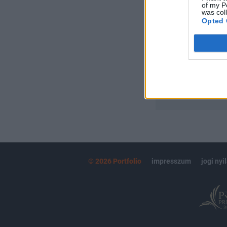
of my P
Portfolio.hu
was col
Kötéslisták:
Opted 
kötéslistái
MÁR ELŐFIZETŐ
© 2026 Portfolio
impresszum
jogi nyi