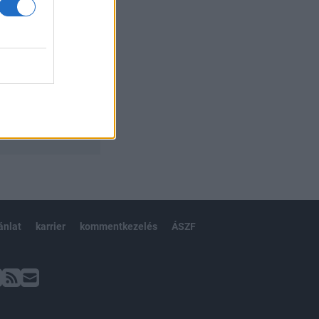
ánlat
karrier
kommentkezelés
ÁSZF